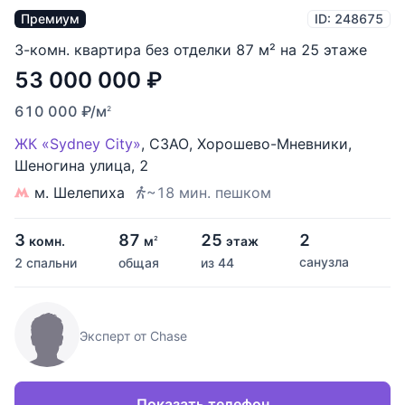
Премиум
ID: 248675
3-комн. квартира без отделки 87 м² на 25 этаже
53 000 000
₽
610 000
₽
/м
2
ЖК «Sydney City»
,
СЗАО
,
Хорошево-Мневники
,
Шеногина улица
,
2
м. Шелепиха
~18 мин. пешком
3
87
25
2
комн.
м
этаж
2
санузла
2 спальни
общая
из 44
Эксперт от Chase
Показать телефон