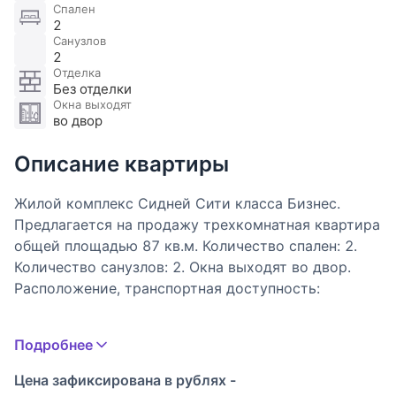
Спален
2
Санузлов
2
Отделка
Без отделки
Окна выходят
во двор
Описание квартиры
Жилой комплекс Сидней Сити класса Бизнес.
Предлагается на продажу трехкомнатная квартира
общей площадью 87 кв.м. Количество спален: 2.
Количество санузлов: 2. Окна выходят во двор.
Расположение, транспортная доступность:
Геолокация Сидней Сити – показатель его
Подробнее
престижности. Роскошный квартал занимает 20 га.
Он расположился в одном из самых благополучных
Цена зафиксирована в рублях -
районов, на Шелепихинской набережной Москвы-