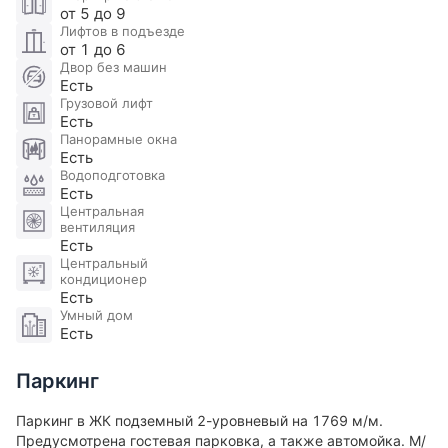
Инфраструктура:
от 5 до 9
В окружении Сидней Сити хорошо сложившаяся и
Лифтов в подъезде
от 1 до 6
разнообразная социальная и коммерческая
Двор без машин
инфраструктура.
Есть
— 8 муниципальных ДОУ
Грузовой лифт
Есть
— 2 ДОУ с изучением английского языка
Панорамные окна
— 5 муниципальных школ
Есть
— 2 музыкальные школы
Водоподготовка
Есть
— 6 спортивных школ
Центральная
— 5 медицинских учреждений
вентиляция
— ТРЦ «Хорошо!» и «Авиапарк»
Есть
Центральный
— Сетевые фитнес-клубы World Class, X-fit и др.
кондиционер
— 7 крупных природных парков
Есть
Умный дом
— Горнолыжные склоны «Лата Трэк», ледовый
Есть
дворец и гребной канал «Крылатское». Номер в
базе: J40590
Паркинг
Паркинг в ЖК подземный 2-уровневый на 1769 м/м.
Предусмотрена гостевая парковка, а также автомойка. М/