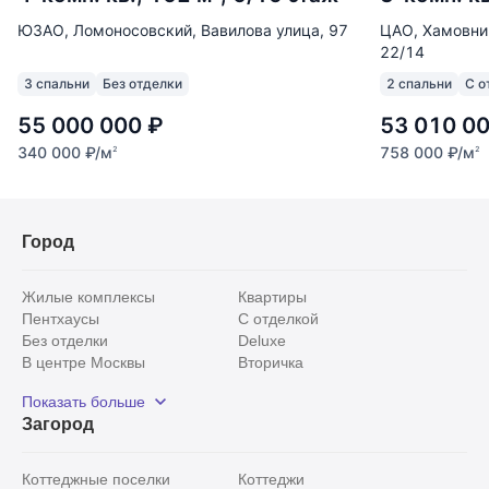
ЮЗАО, Ломоносовский, Вавилова улица, 97
ЦАО, Хамовни
22/14
3 спальни
Без отделки
2 спальни
С о
55 000 000
₽
53 010 0
340 000
₽
/м
758 000
₽
/м
2
2
Город
Жилые комплексы
Квартиры
Пентхаусы
С отделкой
Без отделки
Deluxe
В центре Москвы
Вторичка
Видовые
Эксклюзивы
Показать больше
Рядом с парком
Популярные локации
Загород
С панорамными окнами
Внутри Садового кольца
Коттеджные поселки
Коттеджи