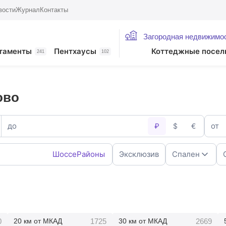
вости
Журнал
Контакты
Загородная недвижимо
таменты
Пентхаусы
Коттеджные посел
241
102
ово
до
от
₽
$
€
Шоссе
Районы
Эксклюзив
Спален
1
2
4
5+
0
1725
2669
20 км от МКАД
30 км от МКАД