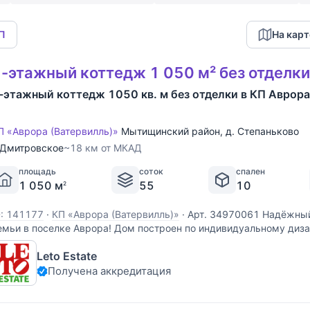
КП
На карт
-этажный коттедж 1 050 м² без отделки
-этажный коттедж 1050 кв. м без отделки в КП Аврора
П «Аврора (Ватервилль)»
Мытищинский район
,
д. Степаньково
Дмитровское
~18 км от МКАД
площадь
соток
спален
1 050 м
55
10
2
D: 141177
·
КП «Аврора (Ватервилль)»
·
Арт. 34970061 Надёжный
емьи в поселке Аврора! Дом построен по индивидуальному диз
овременных материалов. Архитектура дома спланирована таким
Leto Estate
огут проживать одновременно несколько поколений
Получена аккредитация