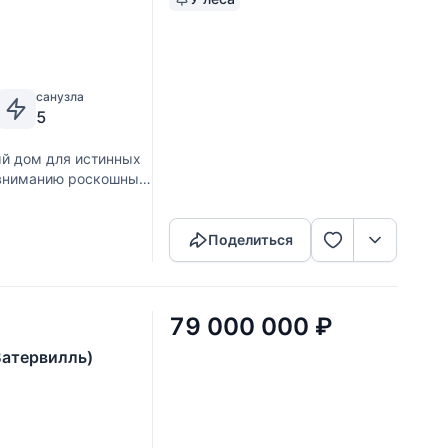
санузла
5
й дом для истинных
 вниманию роскошный
Скопировать ссылку
всего в 12
Поделиться
79 000 000
₽
Ватервилль)