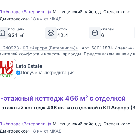
П «Аврора (Ватервилль)»
Мытищинский район
,
д. Степаньково
Дмитровское
~18 км от МКАД
площадь
соток
спален
921 м
42.4
6
2
D: 240928
·
КП «Аврора (Ватервилль)»
·
Арт. 58011834 Идеальны
енителей комфорта и красоты природы! Представляем вашему
агородный дом, расположенный в коттеджном поселке "Аврора" 
Leto Estate
илометрах от МКАД по Дмитровскому шоссе. Этот кирпичный
Получена аккредитация
-этажный коттедж 466 м² с отделкой
-этажный коттедж 466 кв. м с отделкой в КП Аврора (
П «Аврора (Ватервилль)»
Мытищинский район
,
д. Степаньково
Дмитровское
~18 км от МКАД