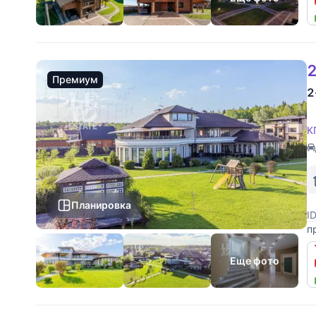
2
Премиум
2
К
Планировка
I
п
М
1
Еще фото