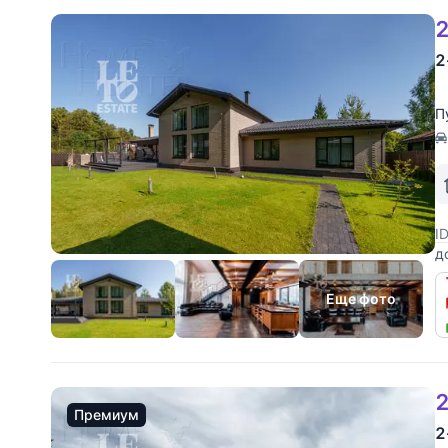
2
2
П
I
д
М
п
Еще фото
2
Премиум
2