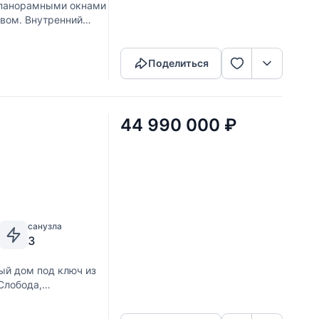
 панорамными окнами
вом. Внутренний
Скопировать ссылку
ойных и лаконичных
Поделиться
44 990 000
₽
санузла
3
ый дом под ключ из
Слобода,
Скопировать ссылку
жении смешанного