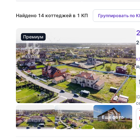
Найдено 14 коттеджей в 1 КП
Группировать по 
2
Премиум
2
К
I
с
с
м
Еще фото