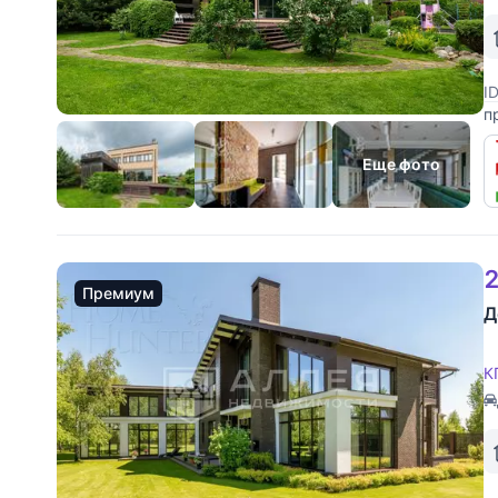
I
п
в
4
Еще фото
2
Премиум
Д
К