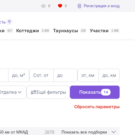
Регистрация и вход
0
0
сть
ки
Коттеджи
Таунхаусы
Участки
917
3 269
230
1 068
до, м²
Сот. от
до
от, км
до, км
Отделка
Ещё фильтры
Показать
14
Сбросить параметры
3
2878
50 км от МКАД
Показать все подборки