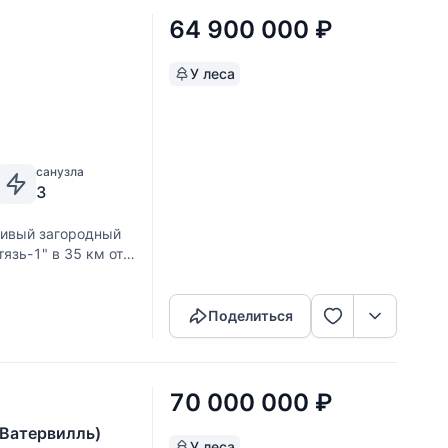
64 900 000
₽
У леса
санузла
3
сивый загородный
язь-1" в 35 км от
Скопировать ссылку
 участке 12 соток
Поделиться
70 000 000
₽
(Ватервилль)
У леса