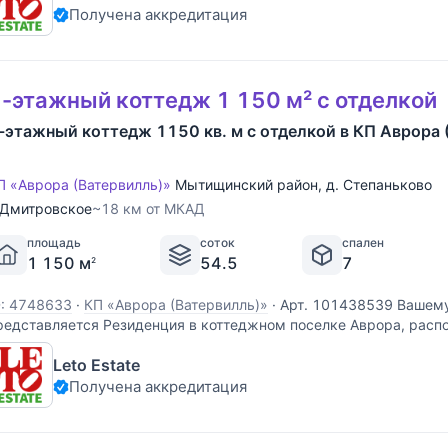
Получена аккредитация
-этажный коттедж 1 150 м² с отделкой
-этажный коттедж 1150 кв. м с отделкой в КП Аврора 
П «Аврора (Ватервилль)»
Мытищинский район
,
д. Степаньково
Дмитровское
~18 км от МКАД
площадь
соток
спален
1 150 м
54.5
7
2
D: 4748633
·
КП «Аврора (Ватервилль)»
·
Арт. 101438539 Вашем
редставляется Резиденция в коттеджном поселке Аврора, расп
КАД по Дмитровскому шоссе на берегу канала им. Москвы. До
Leto Estate
150 кв.м, на участке 54 соток. Дом построен в 2015 г. по
Получена аккредитация