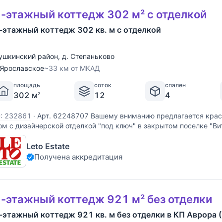
-этажный коттедж 302 м² с отделкой
-этажный коттедж 302 кв. м с отделкой
ушкинский район
,
д. Степаньково
Ярославское
~33 км от МКАД
площадь
соток
спален
302 м
12
4
2
D: 232861
·
Арт. 62248707 Вашему вниманию предлагается кра
ом с дизайнерской отделкой "под ключ" в закрытом поселке "Вит
осквы по Ярославскому шоссе. Дом общей площадью 302м2, на
Leto Estate
остроен в 2019 году по
Получена аккредитация
-этажный коттедж 921 м² без отделки
-этажный коттедж 921 кв. м без отделки в КП Аврора 