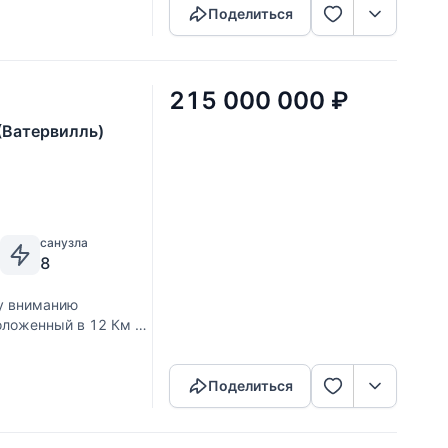
Поделиться
215 000 000
₽
(Ватервилль)
санузла
8
у вниманию
оложенный в 12 Км от
Скопировать ссылку
м общей площадью
Поделиться