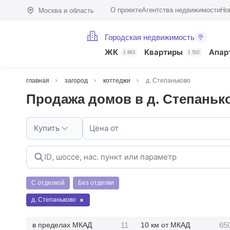
О проекте
Агентства недвижимости
Но
Москва и область
Городская недвижимость
ЖК
Квартиры
Апар
1 863
1 502
главная
загород
коттеджи
д. Степаньково
Продажа домов в д. Степаньк
Купить
Цена от
С отделкой
Без отделки
д. Степаньково
11
65
в пределах МКАД
10 км от МКАД