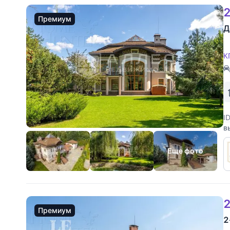
2
Премиум
Д
К
I
в
и
в
Еще фото
2
Премиум
2