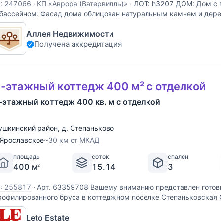
D: 247066
·
КП «Аврора (Ватервилль)»
·
ЛОТ: h3207 ДОМ: Дом с
 бассейном. Фасад дома облицован натуральным камнем и дере
нтерьер дома выдержан в стиле американской классики в спок
Аллея Недвижимости
онах. Дом меблирован. Установлена встраиваемая
Получена аккредитация
-этажный коттедж 400 м² с отделкой
-этажный коттедж 400 кв. м с отделкой
ушкинский район
,
д. Степаньково
Ярославское
~30 км от МКАД
площадь
соток
спален
400 м
15.14
3
2
D: 255817
·
Арт. 63359708 Вашему вниманию представлен готов
рофилированного бруса в коттеджном поселке Степаньковская 
асположенный в 28 км от МКАД по Ярославскому шоссе в окру
Leto Estate
еса и вблизи Учинского и Пестовского