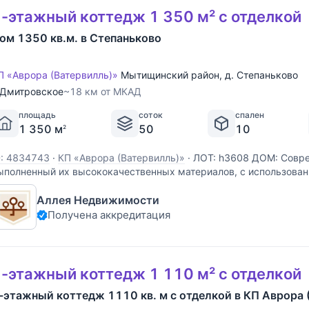
-этажный коттедж 1 350 м² с отделкой
ом 1350 кв.м. в Степаньково
П «Аврора (Ватервилль)»
Мытищинский район
,
д. Степаньково
Дмитровское
~18 км от МКАД
площадь
соток
спален
1 350 м
50
10
2
D: 4834743
·
КП «Аврора (Ватервилль)»
·
ЛОТ: h3608 ДОМ: Совр
ыполненный их высококачественных материалов, с использова
нженерии. Установлены - котельное оборудование, система пр
Аллея Недвижимости
ентиляции, канальное кондиционирование, система
Получена аккредитация
-этажный коттедж 1 110 м² с отделкой
-этажный коттедж 1110 кв. м с отделкой в КП Аврора 