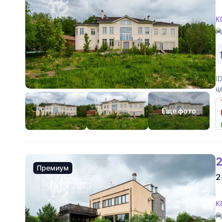
К
I
ц
з
к
Еще фото
2
Премиум
2
К