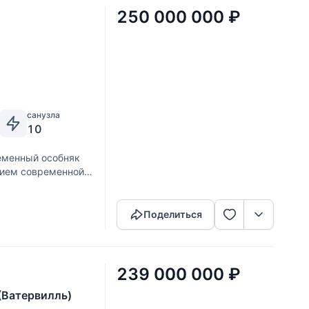
250 000 000
₽
санузла
10
еменный особняк
нием современной
Скопировать ссылку
иточно-вытяжной
Поделиться
239 000 000
₽
(Ватервилль)