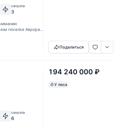
санузла
3
вниманию
ном поселке Аврора,
Скопировать ссылку
ь дома составляет
Поделиться
194 240 000
₽
У леса
санузла
6