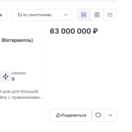
е
по умолчанию
63 000 000
₽
 (Ватервилль)
санузла
9
 дом для большой
айну с применением
Скопировать ссылку
 образом, что здесь
Поделиться