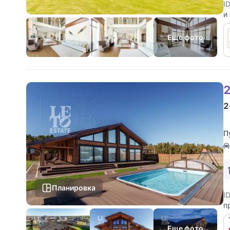
I
и
и
т
Еще фото
2
2
П
Планировка
I
п
р
л
Еще фото