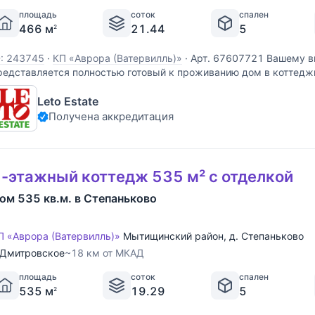
площадь
соток
спален
466 м
21.44
5
2
D: 243745
·
КП «Аврора (Ватервилль)»
·
Арт. 67607721 Вашему 
редставляется полностью готовый к проживанию дом в коттедж
сего в 12 км от Москвы по Дмитровскому шоссе. Общая площад
Leto Estate
66 квадратных метров, площадь участка 21,44 сотки. Также на
Получена аккредитация
-этажный коттедж 535 м² с отделкой
ом 535 кв.м. в Степаньково
П «Аврора (Ватервилль)»
Мытищинский район
,
д. Степаньково
Дмитровское
~18 км от МКАД
площадь
соток
спален
535 м
19.29
5
2