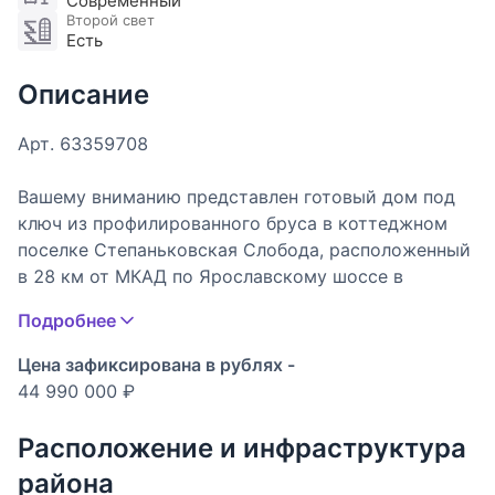
Современный
Второй свет
Есть
Описание
Арт. 63359708
Вашему вниманию представлен готовый дом под
ключ из профилированного бруса в коттеджном
поселке Степаньковская Слобода, расположенный
в 28 км от МКАД по Ярославскому шоссе в
окружении смешанного леса и вблизи Учинского и
Подробнее
Пестовского водохранилища.
Цена зафиксирована в рублях -
На просторном участке 15 соток расположен
44 990 000 ₽
двухэтажный дом, спроектированный по
индивидуальному проекту и банный комплекс от
Расположение и инфраструктура
компании "ЛЕСТЭК".
района
Оба строения были возведены в 2022 году и