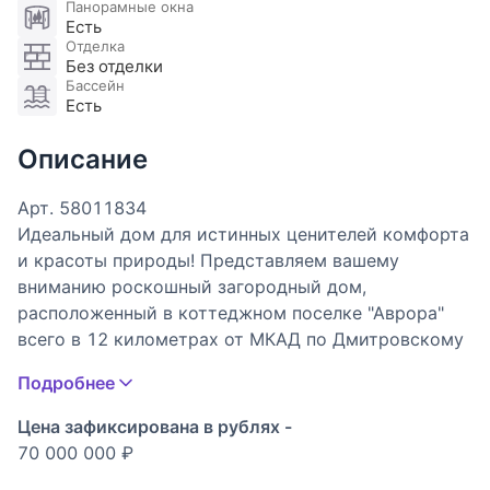
Панорамные окна
Есть
Отделка
Без отделки
Бассейн
Есть
Описание
Арт. 58011834
Идеальный дом для истинных ценителей комфорта
и красоты природы! Представляем вашему
вниманию роскошный загородный дом,
расположенный в коттеджном поселке "Аврора"
всего в 12 километрах от МКАД по Дмитровскому
шоссе.
Подробнее
Этот кирпичный дом площадью 921.1 квадратных
Цена зафиксирована в рублях -
метра расположен на просторном участке
70 000 000 ₽
площадью 42.36 сотки, окруженном живописным