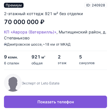
Премиум
ID: 240928
2-этажный коттедж 921 м² без отделки
70 000 000
₽
КП «Аврора (Ватервилль)»
,
Мытищинский район
,
д.
Степаньково
Дмитровское шоссе,
~18 км от МКАД
9
921
2
5
комн.
м
2
этаж
санузлов
6 спален
общая
Эксперт от Leto Estate
Показать телефон