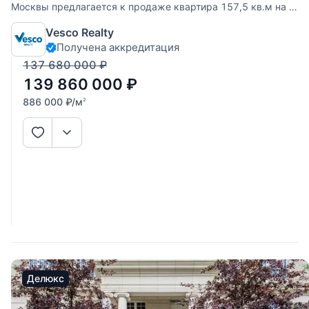
Москвы предлагается к продаже квартира 157,5 кв.м на 2
м этаже. Квартира свободной планировки. Можно
Vesco Realty
спланировать: кухню-гостиную, 3 спальни, гардероб и 2
Получена аккредитация
санузла. Есть балкон. Окна квартиры ориентированы на 2
стороны, с
137 680 000
₽
139 860 000
₽
886 000
₽
/м
2
Делюкс