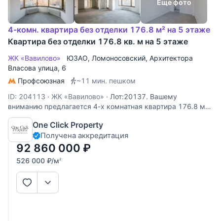
Еще фото
4-комн. квартира без отделки 176.8 м² на 5 этаже
Квартира без отделки 176.8 кв. м на 5 этаже
ЖК «Вавилово»
ЮЗАО
,
Ломоносовский
,
Архитектора
Власова улица
, 6
Профсоюзная
~11 мин. пешком
ID: 204113
·
ЖК «Вавилово»
·
Лот:20137. Вашему
вниманию предлагается 4-х комнатная квартира 176.8 м2
в ЖК бизнес-класса "Вавилово". Планировочное решение
One Click Property
располагает: просторная кухня 28 м2, спальня 29,3 м2 со
Получена аккредитация
своим санузлом, детская 18,3 м2, гостиная 40.6 м2,
гостевой санузел
92 860 000
₽
526 000
₽
/м
2