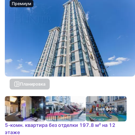
Премиум
Планировка
Еще фото
5-комн. квартира без отделки 197.8 м² на 12
этаже