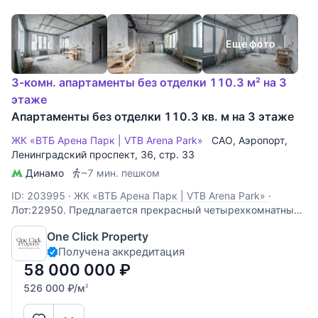
Еще фото
3-комн. апартаменты без отделки 110.3 м² на 3
этаже
Апартаменты без отделки 110.3 кв. м на 3 этаже
ЖК «ВТБ Арена Парк | VTB Arena Park»
САО
,
Аэропорт
,
Ленинградский проспект
, 36, стр. 33
Динамо
~7 мин. пешком
ID: 203995
·
ЖК «ВТБ Арена Парк | VTB Arena Park»
·
Лот:22950. Предлагается прекрасный четырехкомнатный
апартамент с видом на город! В квартире выполнен ремонт
One Click Property
White Box, разведена электрика, сантехника, заменены
Получена аккредитация
батареи, залиты полы, проведена вся необходимая
проводка, выровнены стены! Внутри
58 000 000
₽
526 000
₽
/м
2