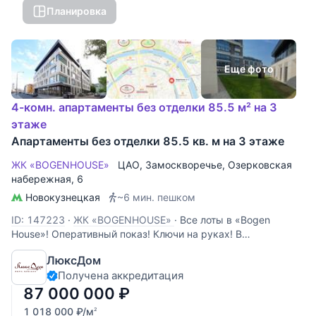
Планировка
Еще фото
4-комн. апартаменты без отделки 85.5 м² на 3
этаже
Апартаменты без отделки 85.5 кв. м на 3 этаже
ЖК «BOGENHOUSE»
ЦАО
,
Замоскворечье
,
Озерковская
набережная
, 6
Новокузнецкая
~6 мин. пешком
ID: 147223
·
ЖК «BOGENHOUSE»
·
Все лоты в «Bogen
House»! Оперативный показ! Ключи на руках! В
апартаментах выполнена отделка White Box, установлен
ЛюксДом
теплый пол, система кондиционирования, панорамные
Получена аккредитация
окна schuko, высота потолков 3.4 метра. Планировка:
можно сделать 2-3 спальни
87 000 000
₽
1 018 000
₽
/м
2