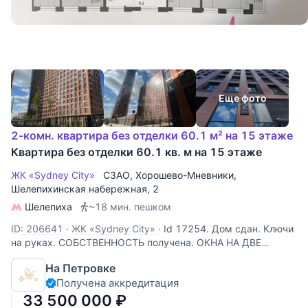
Еще фото
2-комн. квартира без отделки 60.1 м² на 15 этаже
Квартира без отделки 60.1 кв. м на 15 этаже
ЖК «Sydney City»
СЗАО
,
Хорошево-Мневники
,
Шелепихинская набережная
, 2
Шелепиха
~18 мин. пешком
ID: 206641
·
ЖК «Sydney City»
·
Id 17254. Дом сдан. Ключи
на руках. СОБСТВЕННОСТЬ получена. ОКНА НА ДВЕ
СТОРОНУ- НА РЕКУ. Продается 2-х комнатная квартира в
На Петровке
ЖК "Sydney City" бизнес-класса по адресу: г Москва,
Получена аккредитация
Шелепихинская набережная , дом 40,корпус 2- УГЛОВАЯ
-С ВИДОМ НА РЕКУ. От
33 500 000
₽