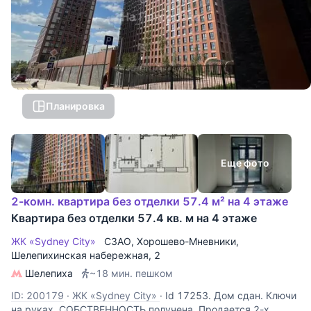
Планировка
Еще фото
2-комн. квартира без отделки 57.4 м² на 4 этаже
Квартира без отделки 57.4 кв. м на 4 этаже
ЖК «Sydney City»
СЗАО
,
Хорошево-Мневники
,
Шелепихинская набережная
, 2
Шелепиха
~18 мин. пешком
ID: 200179
·
ЖК «Sydney City»
·
Id 17253. Дом сдан. Ключи
на руках. СОБСТВЕННОСТЬ получена. Продается 2-х