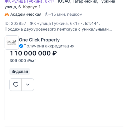
ЖК «улица Губкина, 6к1»
ЮЗАО
,
Гагаринский
,
Губкина
улица
, 6
Корпус 1
Академическая
~15 мин. пешком
ID: 203857
·
ЖК «улица Губкина, 6к1»
·
Лот:444.
Продажа двухуровневого пентхауса с уникальными
видами: из окон и с террасы открывается панорама
One Click Property
города, вид на Сити, Лужники, МГУ. Спланировано:
Получена аккредитация
просторная гостиная, кухня, гостевой санузел, кабинет,
гостевая комната, выход на террасу (50
110 000 000
₽
309 000
₽
/м
2
Видовая