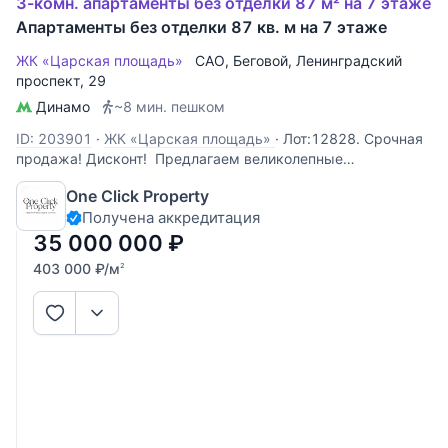
3-комн. апартаменты без отделки 87 м² на 7 этаже
Апартаменты без отделки 87 кв. м на 7 этаже
ЖК «Царская площадь»
САО
,
Беговой
,
Ленинградский
проспект
, 29
Динамо
~8 мин. пешком
ID: 203901
·
ЖК «Царская площадь»
·
Лот:12828. Срочная
продажа! Дисконт! Предлагаем великолепные
трехкомнатные апартаменты 87 кв.м , выполнена
One Click Property
качественная отделка вайт бокс! с исключительной
Получена аккредитация
планировкой, 6 окон, в ЖК "Царская Площадь"! Вам не
придется выполнять грязные черновые
35 000 000
₽
403 000
₽
/м
2