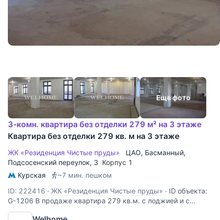
Еще фото
3-комн. квартира без отделки 279 м² на 3 этаже
Квартира без отделки 279 кв. м на 3 этаже
ЖК «Резиденция Чистые пруды»
ЦАО
,
Басманный
,
Подсосенский переулок
, 3
Корпус 1
Курская
~7 мин. пешком
ID: 222416
·
ЖК «Резиденция Чистые пруды»
·
ID объекта:
G-1206 В продаже квартира 279 кв.м. с лоджией и с
террасой 47 м2 в ЖК De Luxe Резиденция Чистые Пруды.
Welhome