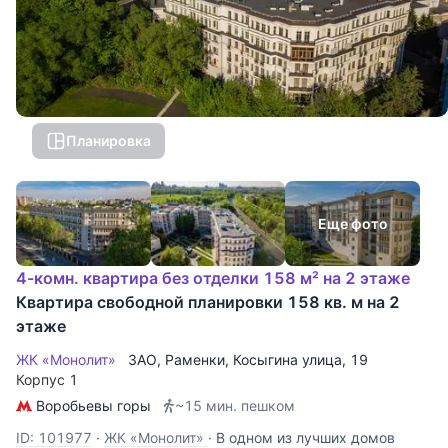
Планировка
Еще фото
4-комн. квартира без отделки 158 м² на 2 этаже
Квартира свободной планировки 158 кв. м на 2
этаже
ЖК «Монолит»
ЗАО
,
Раменки
,
Косыгина улица
, 19
Корпус 1
Воробьевы горы
~15 мин. пешком
ID: 101977
·
ЖК «Монолит»
·
В одном из лучших домов