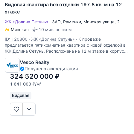
Видовая квартира без отделки 197.8 кв. м на 12
этаже
ЖК «Долина Сетунь»
ЗАО
,
Раменки
,
Минская улица
, 2
Минская
~10 мин. пешком
ID: 120800
·
ЖК «Долина Сетунь»
·
К продаже
предлагается пятикомнатная квартира с новой отделкой в
ЖК Долина Сетунь. Расположена на 12 м этаже в корпусе
А, общая площадь 197.8 кв.м. Функциональная
Vesco Realty
планировка: кухня, гостиная, мастер спальня с
Получена аккредитация
гардеробной и ванной комнатой, 2
324 520 000
₽
1 641 000
₽
/м
2
Видовая