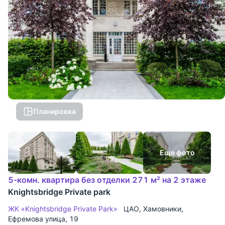
Планировка
Еще фото
5-комн. квартира без отделки 271 м² на 2 этаже
Knightsbridge Private park
ЖК «Knightsbridge Private Park»
ЦАО
,
Хамовники
,
Ефремова улица
, 19