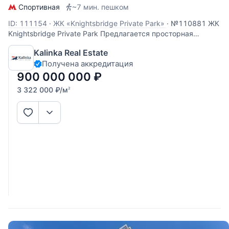
Спортивная
~7 мин. пешком
ID: 111154
·
ЖК «Knightsbridge Private Park»
·
№110881 ЖК
Knightsbridge Private Park Предлагается просторная
квартира в чистовой отделке white box. Спланировано:
Kalinka Real Estate
гостиная, кухня, 3 спальни с гардеробными и санузлами,
Получена аккредитация
кабинет, постирочная. В стоимость входит два
машиноместа. Окна выходят во
900 000 000
₽
3 322 000
₽
/м
2