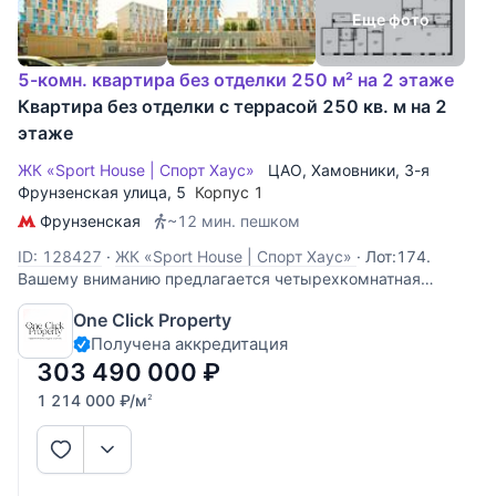
Еще фото
5-комн. квартира без отделки 250 м² на 2 этаже
Квартира без отделки с террасой 250 кв. м на 2
этаже
ЖК «Sport House | Спорт Хаус»
ЦАО
,
Хамовники
,
3-я
Фрунзенская улица
, 5
Корпус 1
Фрунзенская
~12 мин. пешком
ID: 128427
·
ЖК «Sport House | Спорт Хаус»
·
Лот:174.
Вашему вниманию предлагается четырехкомнатная
квартира без отделки с собственной террасой в 200 кв. м.
One Click Property
в клубном доме "Sport House". Возможно спланировать 3
Получена аккредитация
спальни (в том числе мастер-спальня), кухню-гостиную, 3
санузла и 2 гардеробных.
303 490 000
₽
1 214 000
₽
/м
2