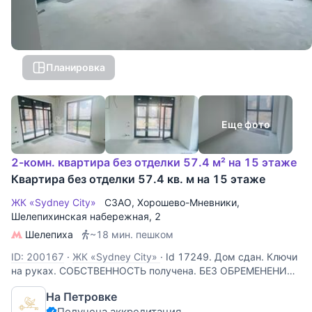
Планировка
Еще фото
2-комн. квартира без отделки 57.4 м² на 15 этаже
Квартира без отделки 57.4 кв. м на 15 этаже
ЖК «Sydney City»
СЗАО
,
Хорошево-Мневники
,
Шелепихинская набережная
, 2
Шелепиха
~18 мин. пешком
ID: 200167
·
ЖК «Sydney City»
·
Id 17249. Дом сдан. Ключи
на руках. СОБСТВЕННОСТЬ получена. БЕЗ ОБРЕМЕНЕНИЙ.
Продается 2-х комнатная квартира в ЖК "Sydney City"
На Петровке
бизнес-класса по адресу: г Москва, Шелепихинская
Получена аккредитация