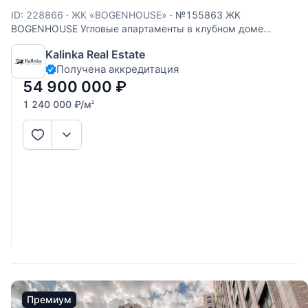
ID: 228866
·
ЖК «BOGENHOUSE»
·
№155863 ЖК
BOGENHOUSE Угловые апартаменты в клубном доме
премиум-класса «BogenHouse» с отделкой White Box.
Kalinka Real Estate
Возможная планировка: просторная кухня-гостиная,
Получена аккредитация
спальня и ванная комната. Апартамент оснащен
современными инженерными системами,
54 900 000
₽
1 240 000
₽
/м
2
Премиум