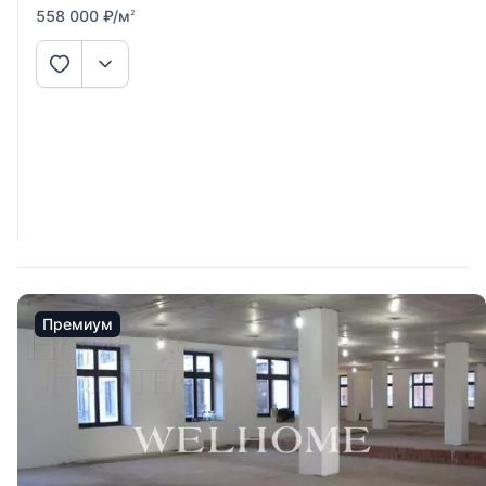
558 000
₽
/м
2
Премиум