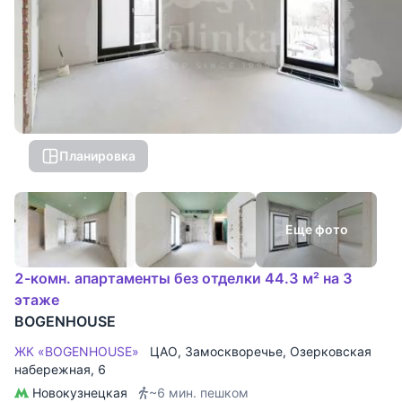
Планировка
Еще фото
2-комн. апартаменты без отделки 44.3 м² на 3
этаже
BOGENHOUSE
ЖК «BOGENHOUSE»
ЦАО
,
Замоскворечье
,
Озерковская
набережная
, 6
Новокузнецкая
~6 мин. пешком