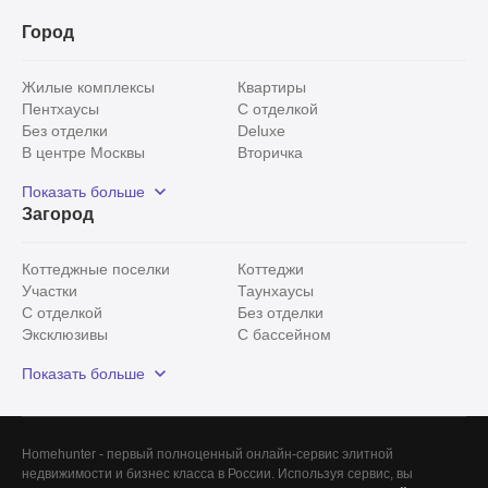
Город
Жилые комплексы
Квартиры
Пентхаусы
С отделкой
Без отделки
Deluxe
В центре Москвы
Вторичка
Видовые
Эксклюзивы
Показать больше
Рядом с парком
Популярные локации
Загород
С панорамными окнами
Внутри Садового кольца
Коттеджные поселки
Коттеджи
Участки
Таунхаусы
С отделкой
Без отделки
Эксклюзивы
С бассейном
С лесным участком
Истринский район
Показать больше
Красногорский район
Минское шоссе
Все
0
Homehunter - первый полноценный онлайн-сервис элитной
недвижимости и бизнес класса в России. Используя сервис, вы