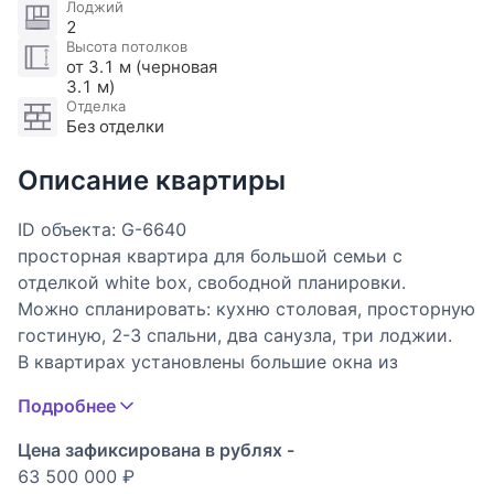
Лоджий
2
Высота потолков
от 3.1 м (черновая
3.1 м)
Отделка
Без отделки
Описание квартиры
ID объекта: G-6640
просторная квартира для большой семьи с
отделкой white box, свободной планировки.
Можно спланировать: кухню столовая, просторную
гостиную, 2-3 спальни, два санузла, три лоджии.
В квартирах установлены большие окна из
канадского дуба со стеклопакетами и немецкой
Подробнее
фурнитурой Sigenia. Огнестойкие бронированные
входные двери с панелями из благородных пород
Цена зафиксирована в рублях -
дерева и двумя замками.
63 500 000 ₽