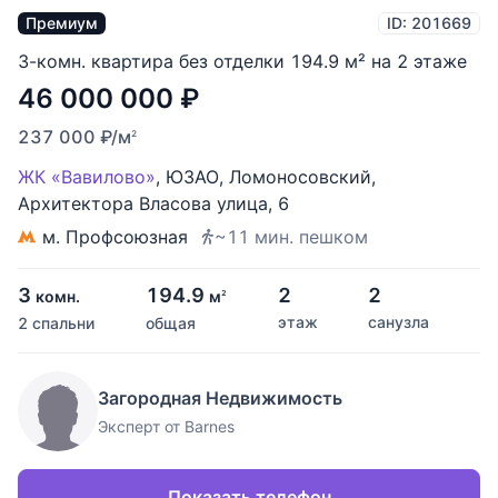
Премиум
ID: 201669
3-комн. квартира без отделки 194.9 м² на 2 этаже
46 000 000
₽
237 000
₽
/м
2
ЖК «Вавилово»
,
ЮЗАО
,
Ломоносовский
,
Архитектора Власова улица
,
6
м. Профсоюзная
~11 мин. пешком
3
194.9
2
2
комн.
м
2
этаж
санузла
2 спальни
общая
Загородная Недвижимость
Эксперт от Barnes
Показать телефон