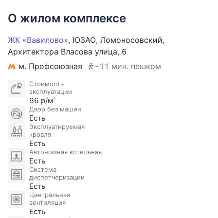
террас. На крыше дома обустроено пространство
для отдыха и развлечений с великолепными
О жилом комплексе
видами на Москву. На верхних этажах комплекса
расположены 3 спортивных зала и 25-метровый
ЖК «Вавилово»
,
ЮЗАО
,
Ломоносовский
,
бассейн. Закрытая и охраняемая территория,
Архитектора Власова улица
,
6
круглосуточная охрана, видеонаблюдение,
м. Профсоюзная
~11 мин. пешком
контроль доступа. Предусмотрены 3-уровневый
подземный паркинг на 530 машино-мест и
Стоимость
эксплуатации
открытая гостевая парковка на 50 машино-мест.
96 р/м
2
Двор без машин
Есть
Эксплуатируемая
кровля
Есть
Автономная котельная
Есть
Система
диспетчеризации
Есть
Центральная
вентиляция
Есть