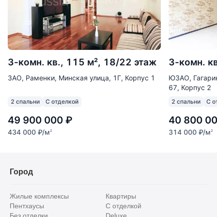
3-комн. кв., 115 м², 18/22 этаж
3-комн. кв
ЗАО, Раменки, Минская улица, 1Г, Корпус 1
ЮЗАО, Гагарин
67, Корпус 2
2 спальни
С отделкой
2 спальни
С о
49 900 000
₽
40 800 0
434 000
₽
/м
314 000
₽
/м
2
2
Город
Жилые комплексы
Квартиры
Пентхаусы
С отделкой
Без отделки
Deluxe