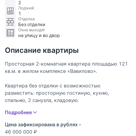
2
Лоджий
1
Отделка
Без отделки
Окна выходят
на улицу и во двор
Описание квартиры
​​​​​​​Просторная 2-комнатная квартира площадью 121
кв.м. в жилом комплексе «Вавилово».
Квартира без отделки с возможностью
разместить: просторную гостиную, кухню,
спальню, 2 санузла, кладовую.
Подробнее
ЖК «Вавилово» состоит из 5 секций переменной
этажности, расположенный на участке 1,3 га.
Цена зафиксирована в рублях -
Внутренняя территория выполнена в виде каскада
46 000 000 ₽