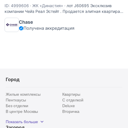
ID: 4999606
·
ЖК «Династия»
·
лот J60695 Эксклюзив
компании Чейз Реал Эстейт . Продается элитная квартира
🌟 **ЖК «Династия», Москва, Северное направление** Две
Chase
лоджии и свободная планировка позволяет воплотить
Получена аккредитация
самые смелые дизайнерские решения! Высокий этаж дома
гарантирует
Город
Жилые комплексы
Квартиры
Пентхаусы
С отделкой
Без отделки
Deluxe
В центре Москвы
Вторичка
Видовые
Эксклюзивы
Показать больше
Рядом с парком
Популярные локации
Загород