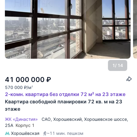
1
/ 14
41 000 000
₽
570 000
₽
/м
2
2-комн. квартира без отделки 72 м² на 23 этаже
Квартира свободной планировки 72 кв. м на 23
этаже
ЖК «Династия»
САО
,
Хорошевский
,
Хорошевское шоссе
,
25А
Корпус 1
Хорошёвская
~11 мин. пешком