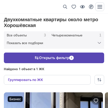
Двухкомнатные квартиры около метро
Хорошёвская
3
1
Все объекты
Четырехкомнатные
Показать все подборки
1
1
Однокомнатные
Со свободной планировкой
Открыть фильтр
1
1
В современном стиле
Найдено 1 объект в 1 ЖК
Группировать по ЖК
Бизнес