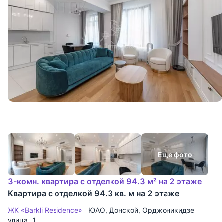
Еще фото
3-комн. квартира с отделкой 94.3 м² на 2 этаже
Квартира с отделкой 94.3 кв. м на 2 этаже
ЖК «Barkli Residence»
ЮАО
,
Донской
,
Орджоникидзе
улица
, 1