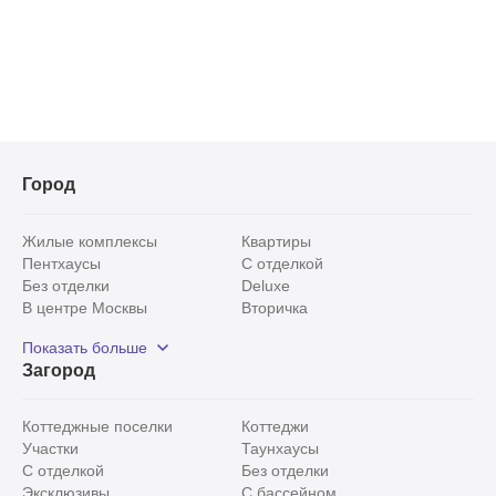
Город
Жилые комплексы
Квартиры
Пентхаусы
С отделкой
Без отделки
Deluxe
В центре Москвы
Вторичка
Видовые
Эксклюзивы
Показать больше
Рядом с парком
Популярные локации
Загород
С панорамными окнами
Внутри Садового кольца
Коттеджные поселки
Коттеджи
Участки
Таунхаусы
С отделкой
Без отделки
Эксклюзивы
С бассейном