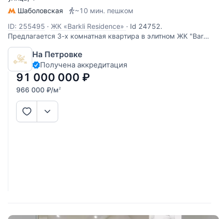
Шаболовская
~10 мин. пешком
ID: 255495
·
ЖК «Barkli Residence»
·
Id 24752.
Предлагается 3-х комнатная квартира в элитном ЖК "Barkli
Residence". Кухня гостиная и две спальни! Самая
На Петровке
комфортная планировка для семьи. Свежий дизайнерский
Получена аккредитация
ремонт (НЕ от застройщика), выполненный с
использованием качественных и дорогих
91 000 000
₽
966 000
₽
/м
2