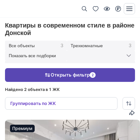
Квартиры в современном стиле в районе
Донской
3
3
Все объекты
Трехкомнатные
Показать все подборки
1
2
Под ключ с мебелью
С панорамными окнами
Открыть фильтр
2
3
С отделкой
Найдено 2 объекта в 1 ЖК
Группировать по ЖК
Премиум