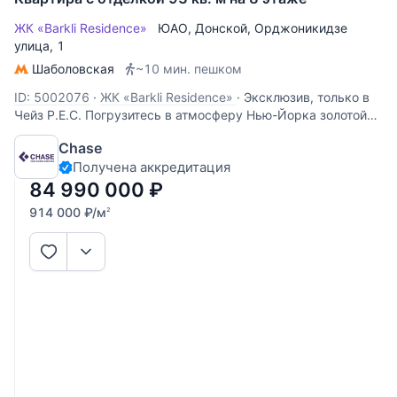
ЖК «Barkli Residence»
ЮАО
,
Донской
,
Орджоникидзе
улица
, 1
Шаболовская
~10 мин. пешком
ID: 5002076
·
ЖК «Barkli Residence»
·
Эксклюзив, только в
Чейз Р.Е.С. Погрузитесь в атмосферу Нью-Йорка золотой
эпохи, не покидая центра Москвы. В премиальном ЖК
Chase
«Баркли Резиденс», исполненном в духе элегантной
Получена аккредитация
архитектуры 1930–50-х годов, открывается возможность
стать владельцем
84 990 000
₽
914 000
₽
/м
2