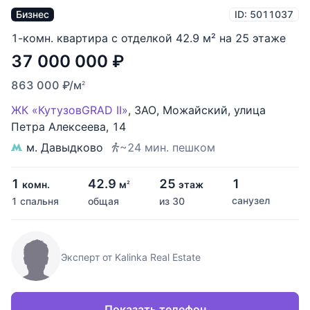
Бизнес
ID: 5011037
1-комн. квартира с отделкой 42.9 м² на 25 этаже
37 000 000
₽
863 000
₽
/м
2
ЖК «КутузовGRAD II»
,
ЗАО
,
Можайский
,
улица
Петра Алексеева
,
14
м. Давыдково
~24 мин. пешком
1
42.9
25
1
комн.
м
этаж
2
санузел
1 спальня
общая
из 30
Эксперт от Kalinka Real Estate
Показать телефон