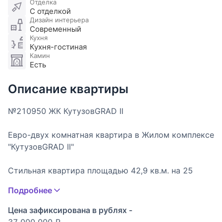
Отделка
С отделкой
Дизайн интерьера
Современный
Кухня
Кухня-гостиная
Камин
Есть
Описание квартиры
№210950 ЖК КутузовGRAD II
Евро-двух комнатная квартира в Жилом комплексе
"КутузовGRAD II"
Стильная квартира площадью 42,9 кв.м. на 25
этаже современного жилого комплекса бизнес-
Подробнее
класса. Пространство продумано до мелочей:
просторная кухня-гостиная для жизни и встреч,
Цена зафиксирована в рублях -
камин, отдельная спальня, функциональный