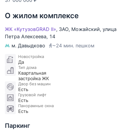
37 000 000 ₽
санузел.
О жилом комплексе
Интерьер выполнен в современном дизайнерском
стиле с использованием премиальных материалов
ЖК «КутузовGRAD II»
,
ЗАО
,
Можайский
,
улица
— ремонт создавался для себя, без компромиссов
Петра Алексеева
,
14
в качестве. Натуральный дубовый паркет,
м. Давыдково
~24 мин. пешком
европейская сантехника, качественная встроенная
техника и полностью готовое пространство для
Новостройка
Да
комфортной жизни.
Тип дома
Квартальная
Преимущества квартиры:
застройка ЖК
Двор без машин
• 25 этаж с красивыми видами и большим
Есть
количеством естественного света
Грузовой лифт
• Полностью готовый интерьер с мебелью и
Есть
Панорамные окна
техникой
Есть
• Высокие потолки и ощущение простора
• Подземный паркинг
Паркинг
• Продуманная планировка без лишних метров