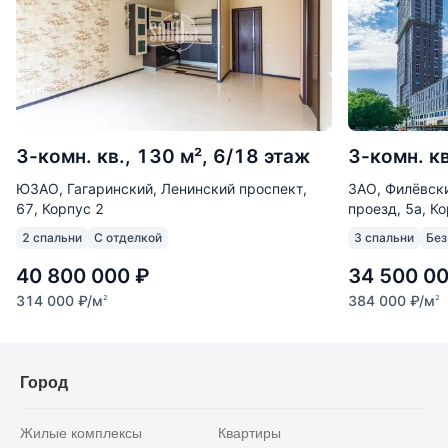
3-комн. кв., 130 м², 6/18 этаж
3-комн. кв
ЮЗАО, Гагаринский, Ленинский проспект,
ЗАО, Филёвски
67, Корпус 2
проезд, 5а, К
2 спальни
С отделкой
3 спальни
Без
40 800 000
₽
34 500 0
314 000
₽
/м
384 000
₽
/м
2
2
Город
Жилые комплексы
Квартиры