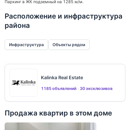
Паркинг в ЖК подземный на 1285 м/м.
О комплексе:
КутузовGRAD II — современный жилой комплекс
Расположение и инфраструктура
бизнес-класса. Закрытая благоустроенная
района
территория, спортивные и детские зоны,
собственная инфраструктура и фитнес-клуб с
бассейном создают комфортный городской образ
Инфраструктура
Объекты рядом
жизни в престижной локации западной Москвы.
Идеальный вариант для собственного проживания,
городской резиденции или инвестиции в
ликвидную недвижимость.
Kalinka Real Estate
1185 объявлений
30 эксклюзивов
Продажа квартир в этом доме