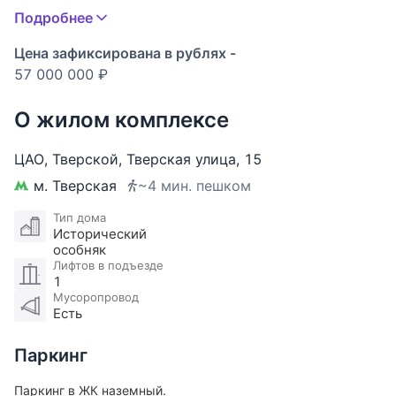
престижную локацию, функциональную
Подробнее
планировку и редкое для центра сочетание
панорамных видов на Тверскую улицу, закрытой
Цена зафиксирована в рублях -
территории и собственного парковочного
57 000 000 ₽
пространства.
О жилом комплексе
Преимущества Вашей будущей квартиры:
ЦАО
,
Тверской
,
Тверская улица
,
15
— Две изолированные спальни и просторная
м. Тверская
~4 мин. пешком
кухня-гостиная;
— Панорамный вид на Тверскую улицу и
Тип дома
Исторический
застекленный балкон;
особняк
— Полностью готова к проживанию — вся мебель
Лифтов в подъезде
и техника остаются;
1
Мусоропровод
— Кирпичный дом с отличной тепло- и
Есть
шумоизоляцией;
— Закрытый двор с парковкой за шлагбаумом.
Паркинг
О квартире:
Паркинг в ЖК наземный.