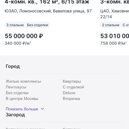
4-комн. кв., 162 м², 6/15 этаж
3-комн. кв
востребованных локаций Москвы. В нескольких
минутах ходьбы находятся станции метро, театры,
ЮЗАО, Ломоносовский, Вавилова улица, 97
ЦАО, Хамовни
музеи, рестораны, кофейни, магазины, престижные
22/14
школы и детские сады. Удобный выезд на
3 спальни
Без отделки
2 спальни
С о
основные магистрали и развитая городская
55 000 000
₽
53 010 0
инфраструктура делают эту квартиру отличным
выбором как для собственного проживания, так и
340 000
₽
/м
758 000
₽
/м
2
2
для инвестиции в ликвидную недвижимость в
центре столицы.
Город
Компания «Винидиктов и Партнеры» (AREA).
Гарантия безопасности. Сотрудничаем с
Жилые комплексы
Квартиры
партнерами. Звоните! Для просмотра!
Пентхаусы
С отделкой
Арт. 136643387
Без отделки
Deluxe
В центре Москвы
Вторичка
Видовые
Эксклюзивы
Показать больше
Рядом с парком
Популярные локации
Загород
С панорамными окнами
Внутри Садового кольца