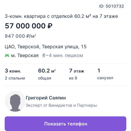
ID: 5010732
3-комн. квартира с отделкой 60.2 м² на 7 этаже
57 000 000
₽
947 000
₽
/м
2
ЦАО
,
Тверской
,
Тверская улица
,
15
м. Тверская
~4 мин. пешком
3
60.2
7
1
комн.
м
этаж
2
санузел
2 спальни
общая
из 9
Григорий Саяпин
Эксперт от Винидиктов и Партнеры
Показать телефон