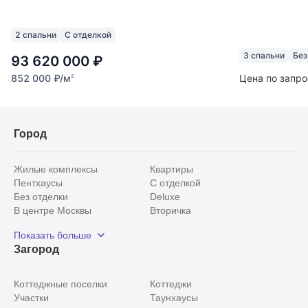
2 спальни
С отделкой
3 спальни
Без
93 620 000
₽
852 000
₽
/м
Цена по запро
2
Город
Жилые комплексы
Квартиры
Пентхаусы
С отделкой
Без отделки
Deluxe
В центре Москвы
Вторичка
Видовые
Эксклюзивы
Показать больше
Рядом с парком
Популярные локации
Загород
С панорамными окнами
Внутри Садового кольца
Коттеджные поселки
Коттеджи
Участки
Таунхаусы