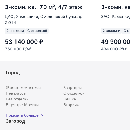
3-комн. кв., 70 м², 4/7 этаж
3-комн. кв
ЦАО, Хамовники, Смоленский бульвар,
ЗАО, Раменки,
22/14
2 спальни
С отделкой
2 спальни
С о
53 140 000
₽
49 900 0
760 000
₽
/м
434 000
₽
/м
2
2
Город
Жилые комплексы
Квартиры
Пентхаусы
С отделкой
Без отделки
Deluxe
В центре Москвы
Вторичка
Видовые
Эксклюзивы
Показать больше
Рядом с парком
Популярные локации
Загород
С панорамными окнами
Внутри Садового кольца