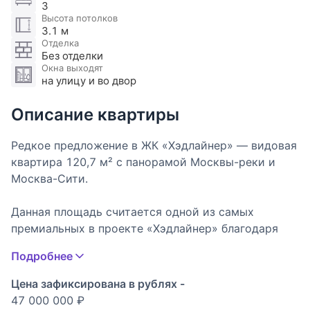
3
Высота потолков
3.1 м
Отделка
Без отделки
Окна выходят
на улицу и во двор
Описание квартиры
Редкое предложение в ЖК «Хэдлайнер» — видовая
квартира 120,7 м² с панорамой Москвы-реки и
Москва-Сити.
Данная площадь считается одной из самых
премиальных в проекте «Хэдлайнер» благодаря
удачной планировке и уникальным видовым
Подробнее
характеристикам.
Цена зафиксирована в рублях -
Планировка и виды:
47 000 000 ₽