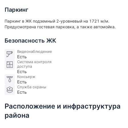
импортные строительные материалы и
Паркинг
оборудование, что положительно влияет на
качество и долговечность здания.
Паркинг в ЖК подземный 2-уровневый на 1721 м/м.
Предусмотрена гостевая парковка, а также автомойка.
Инфраструктура:
Безопасность ЖК
В пешей доступности:
Видеонаблюдение
• ТРЦ Афимолл Сити
Есть
• фитнес-клубы
Система контроля
• рестораны и деловая инфраструктура Москва-
доступа
Есть
Сити
Консьерж
Есть
Инвестиционный потенциал:
Служба охраны
Есть
Район активно развивается. Дополнительный рост
Расположение и инфраструктура
стоимости ожидается после открытия
района
Шелепихинской набережной и дальнейшего
развития транспортного узла метро «Шелепиха»,