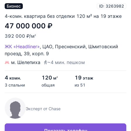
Бизнес
ID: 3263982
4-комн. квартира без отделки 120 м² на 19 этаже
47 000 000
₽
392 000
₽
/м
2
ЖК «Headliner»
,
ЦАО
,
Пресненский
,
Шмитовский
проезд
,
39
,
корп. 9
м. Шелепиха
~4 мин. пешком
4
120
19
комн.
м
этаж
2
3 спальни
общая
из 51
Эксперт от Chase
Показать телефон