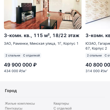
3-комн. кв., 115 м², 18/22 этаж
3-комн. кв
ЗАО, Раменки, Минская улица, 1Г, Корпус 1
ЮЗАО, Гагарин
67, Корпус 2
2 спальни
С отделкой
2 спальни
С о
49 900 000
₽
40 800 0
434 000
₽
/м
314 000
₽
/м
2
2
Город
Жилые комплексы
Квартиры
Пентхаусы
С отделкой