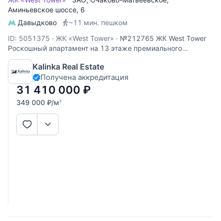
Аминьевское шоссе
, 6
Давыдково
~11 мин. пешком
ID: 5051375
·
ЖК «West Tower»
·
№212765 ЖК West Tower
Роскошный апартамент на 13 этаже премиального
комплекса West Tower. Этот объект идеально подходит для
Kalinka Real Estate
личного проживания или сдачи в аренду с высокой
Получена аккредитация
доходностью. Панорамные виды: высокий 13 этаж
открывает вид во двор,
31 410 000
₽
349 000
₽
/м
2