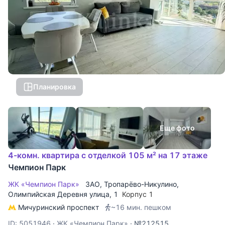
Планировка
Еще фото
4-комн. квартира с отделкой 105 м² на 17 этаже
Чемпион Парк
ЖК «Чемпион Парк»
ЗАО
,
Тропарёво-Никулино
,
Олимпийская Деревня улица
, 1
Корпус 1
Мичуринский проспект
~16 мин. пешком
ID: 5051946
·
ЖК «Чемпион Парк»
·
№212515