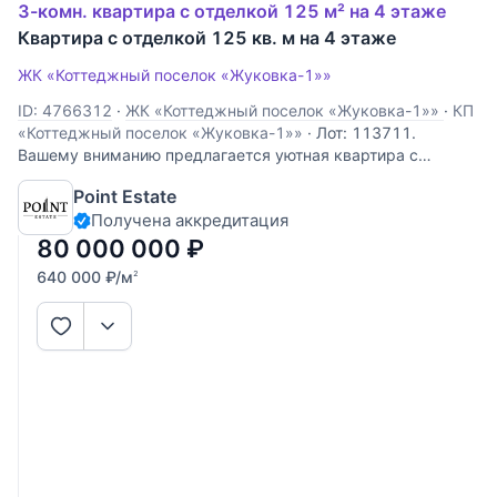
3-комн. квартира с отделкой 125 м² на 4 этаже
Квартира с отделкой 125 кв. м на 4 этаже
ЖК «Коттеджный поселок «Жуковка-1»»
ID: 4766312
·
ЖК «Коттеджный поселок «Жуковка-1»»
·
КП
«Коттеджный поселок «Жуковка-1»»
·
Лот: 113711.
Вашему вниманию предлагается уютная квартира с
дизайнерским ремонтом в Жуковке. Просторные и
Point Estate
светлые помещения включают в себя: кухню-столовую,
Получена аккредитация
гостиную, столовую и две спальни, одна из которых
оборудована гардеробной и отдельным
80 000 000
₽
640 000
₽
/м
2