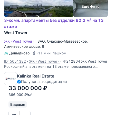
Еще фото
3-комн. апартаменты без отделки 90.2 м² на 13
этаже
West Tower
ЖК «West Tower»
ЗАО
,
Очаково-Матвеевское
,
Аминьевское шоссе
, 6
Давыдково
~11 мин. пешком
ID: 5051382
·
ЖК «West Tower»
·
№212864 ЖК West Tower
Роскошный апартамент на 13 этаже премиального
комплекса West Tower. Этот объект идеально подходит для
Kalinka Real Estate
личного проживания или сдачи в аренду с высокой
Получена аккредитация
доходностью. Панорамные виды: высокий 13 этаж
открывает захватывающий
33 000 000
₽
366 000
₽
/м
2
Видовая