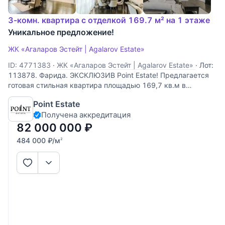
3-комн. квартира с отделкой 169.7 м² на 1 этаже
Уникальное предложение!
ЖК «Агаларов Эстейт | Agalarov Estate»
ID: 4771383
·
ЖК «Агаларов Эстейт | Agalarov Estate»
·
Лот:
113878. Фарида. ЭКСКЛЮЗИВ Point Estate! Предлагается
готовая стильная квартира площадью 169,7 кв.м в
малоквартирном доме на территории закрытого клубного
Point Estate
поселка "Agalarov Estate", расположенного на
Получена аккредитация
Новорижском шоссе. В квартире выполнена
82 000 000
₽
484 000
₽
/м
2