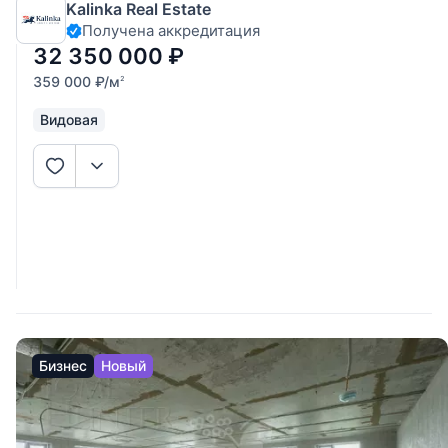
Kalinka Real Estate
личного проживания или сдачи в аренду с высокой
Получена аккредитация
доходностью. Панорамные виды: высокий 12 этаж
открывает захватывающий
32 350 000
₽
359 000
₽
/м
2
Видовая
Бизнес
Новый