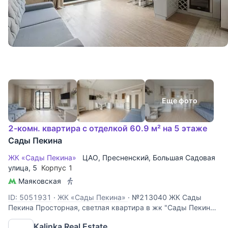
Еще фото
2-комн. квартира с отделкой 60.9 м² на 5 этаже
Сады Пекина
ЖК «Сады Пекина»
ЦАО
,
Пресненский
,
Большая Садовая
улица
, 5
Корпус 1
Маяковская
ID: 5051931
·
ЖК «Сады Пекина»
·
№213040 ЖК Сады
Пекина Просторная, светлая квартира в жк "Сады Пекина"
Планировочное решение предусматривает: большой зал-
Kalinka Real Estate
кухню с распашными, панорамными окнами в пол в