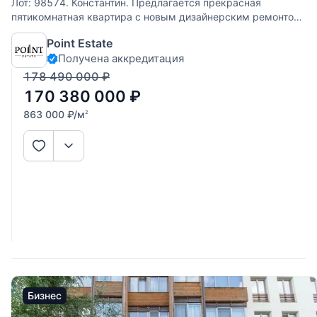
Лот: 98574. Константин. Предлагается прекрасная
пятикомнатная квартира с новым дизайнерским ремонтом
в ЖК "Жуковка Шале". Интегрирована система увлажнения
Point Estate
квартиры, система умный дом, установлены шторы с
Получена аккредитация
электроприводом. Комфортная планировка:
178 490 000
₽
170 380 000
₽
863 000
₽
/м
2
Бизнес