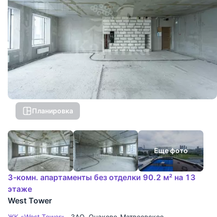
Планировка
Еще фото
3-комн. апартаменты без отделки 90.2 м² на 13
этаже
West Tower
ЖК «West Tower»
ЗАО
,
Очаково-Матвеевское
,