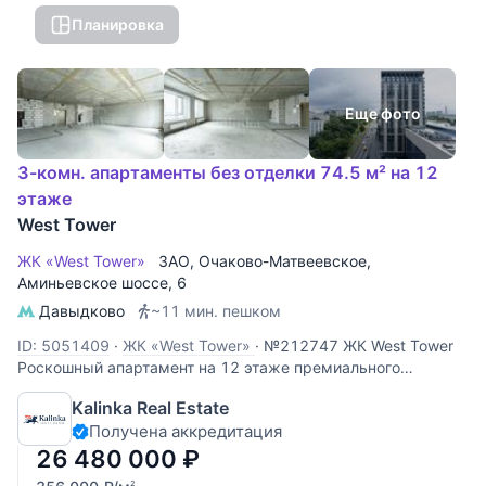
Планировка
Еще фото
3-комн. апартаменты без отделки 74.5 м² на 12
этаже
West Tower
ЖК «West Tower»
ЗАО
,
Очаково-Матвеевское
,
Аминьевское шоссе
, 6
Давыдково
~11 мин. пешком
ID: 5051409
·
ЖК «West Tower»
·
№212747 ЖК West Tower
Роскошный апартамент на 12 этаже премиального
комплекса West Tower. Этот объект идеально подходит для
Kalinka Real Estate
личного проживания или сдачи в аренду с высокой
Получена аккредитация
доходностью. Панорамные виды: высокий 12 этаж
открывает захватывающий
26 480 000
₽
2