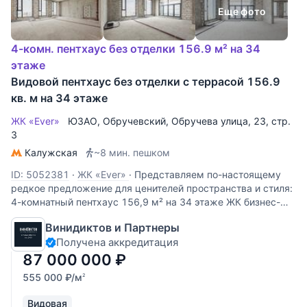
Еще фото
4-комн. пентхаус без отделки 156.9 м² на 34
этаже
Видовой пентхаус без отделки с террасой 156.9
кв. м на 34 этаже
ЖК «Ever»
ЮЗАО
,
Обручевский
,
Обручева улица
, 23, стр.
3
Калужская
~8 мин. пешком
ID: 5052381
·
ЖК «Ever»
·
Представляем по-настоящему
редкое предложение для ценителей пространства и стиля:
4-комнатный пентхаус 156,9 м² на 34 этаже ЖК бизнес-
класса «EVER». Это ваш личный городской оазис на высоте,
Винидиктов и Партнеры
где утро начинается с панорамного вида на Москву, а
Получена аккредитация
87 000 000
₽
555 000
₽
/м
2
Видовая