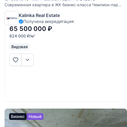
Современная квартира в ЖК бизнес-класса Чемпион-парк
(застройщик Интеко). Эргономичная планировка: - 3
Kalinka Real Estate
спальни; - просторная кухня-гостиная; - два санузла; -
Получена аккредитация
вместительная гардеробная; - отдельная постирочная; -
большая утепленная
65 500 000
₽
624 000
₽
/м
2
Видовая
Бизнес
Новый