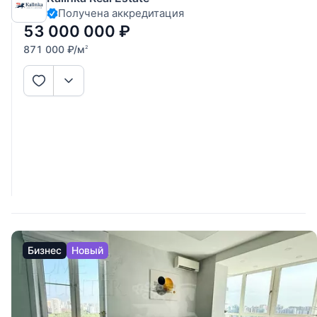
Получена аккредитация
формате французского балкона, просторную спальню с
отдельной, большой
53 000 000
₽
871 000
₽
/м
2
Бизнес
Новый