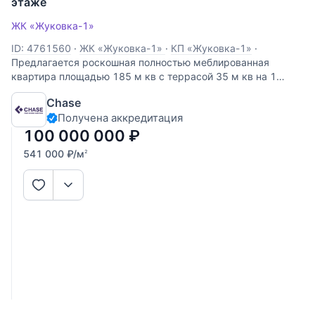
этаже
ЖК «Жуковка-1»
ID: 4761560
·
ЖК «Жуковка-1»
·
КП «Жуковка-1»
·
Предлагается роскошная полностью меблированная
квартира площадью 185 м кв с террасой 35 м кв на 1
этаже / 7 этажного дома в КП Жуковка-1! Дизайнерский
Chase
ремонт с использованием импортных материалов от
Получена аккредитация
ведущих производителей! Планировка включает в себя
100 000 000
₽
541 000
₽
/м
2