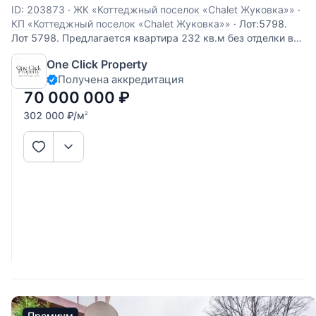
ID: 203873
·
ЖК «Коттеджный поселок «Chalet Жуковка»»
·
КП «Коттеджный поселок «Chalet Жуковка»»
·
Лот:5798.
Лот 5798. Предлагается квартира 232 кв.м без отделки в
ЖК «Жуковка Шале». В квартире можно
One Click Property
спланировать просторную гостиную с отличным балконом,
Получена аккредитация
кухню, столовую, три спальни с ванными комнатами и
гардеробными. Приятные виды на парк и
70 000 000
₽
302 000
₽
/м
2
Премиум