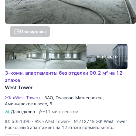
Планировка
Еще фото
3-комн. апартаменты без отделки 90.2 м² на 12
этаже
West Tower
ЖК «West Tower»
ЗАО
,
Очаково-Матвеевское
,
Аминьевское шоссе
, 6
Давыдково
~11 мин. пешком
ID: 5051390
·
ЖК «West Tower»
·
№212749 ЖК West Tower
Роскошный апартамент на 12 этаже премиального
комплекса West Tower. Этот объект идеально подходит для