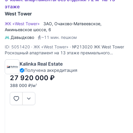
этаже
West Tower
ЖК «West Tower»
ЗАО
,
Очаково-Матвеевское
,
Аминьевское шоссе
, 6
Давыдково
~11 мин. пешком
ID: 5051420
·
ЖК «West Tower»
·
№213020 ЖК West Tower
Роскошный апартамент на 13 этаже премиального
комплекса West Tower. Этот объект идеально подходит для
Kalinka Real Estate
личного проживания или сдачи в аренду с высокой
Получена аккредитация
доходностью. Панорамные виды: высокий 13 этаж
открывает захватывающий
27 920 000
₽
388 000
₽
/м
2