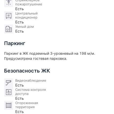
Спринклерное
породами дерева, мрамор в стиле
пожаротушение
неоклассицизма.
Есть
Центральный
Проект включает в себя ряд преимуществ для
кондиционер
жителей:
Есть
круглосуточно в вашем доступе СПА и Фитнесс
Умный дом
Есть
комплекс, комната для массажа, гостевая
парковка, круглосуточная охрана, ресторан, бар,
Паркинг
химчистка, услуги клининга, гостиничный сервис,
отдельная комната для бытового мусора на этаже.
Паркинг в ЖК подземный 3-уровневый на 198 м/м.
Предусмотрена гостевая парковка.
В шаговой доступности: культурные объекты
Москвы, парк Зарядье и Музеон, лучшие
Безопасность ЖК
рестораны, кафе и бары, места досуга и отдыха.
Видеонаблюдение
Есть
Система контроля
доступа
Есть
Огороженная
территория
Есть