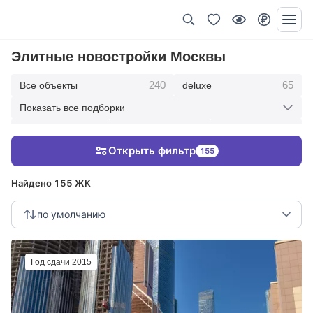
Элитные новостройки Москвы
240
65
Все объекты
deluxe
Показать все подборки
434
369
403
элитные
премиум
бизнес
Открыть фильтр
155
123
286
Жилые кварталы
клубные дома
Найдено 155 ЖК
по умолчанию
Год сдачи 2015