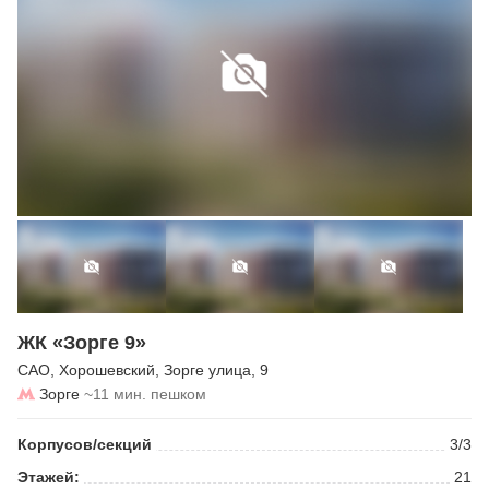
ЖК «Зорге 9»
САО
,
Хорошевский
,
Зорге улица
, 9
Зорге
~11 мин. пешком
Корпусов/секций
3/3
Этажей:
21