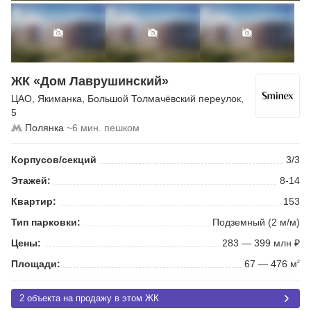
ЖК «Дом Лаврушинский»
ЦАО
,
Якиманка
,
Большой Толмачёвский переулок
,
5
Полянка
~6 мин. пешком
Корпусов/секций
3/3
Этажей:
8-14
Квартир:
153
Тип парковки:
Подземный (2 м/м)
Цены:
283 — 399 млн ₽
Площади:
67 — 476 м
2
2 объекта на продажу в этом ЖК