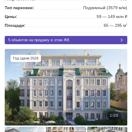
Тип парковки:
Подземный (3579 м/м)
Цены:
59 — 149 млн ₽
Площади:
65 — 295 м
2
5 объектов на продажу в этом ЖК
Год сдачи 2026
1
/
20