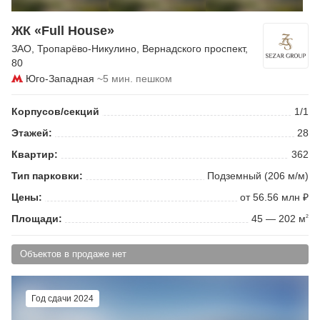
ЖК «Full House»
ЗАО
,
Тропарёво-Никулино
,
Вернадского проспект
,
80
Юго-Западная
~5 мин. пешком
Корпусов/секций
1/1
Этажей:
28
Квартир:
362
Тип парковки:
Подземный (206 м/м)
Цены:
от 56.56 млн ₽
Площади:
45 — 202 м
2
Объектов в продаже нет
Год сдачи 2024