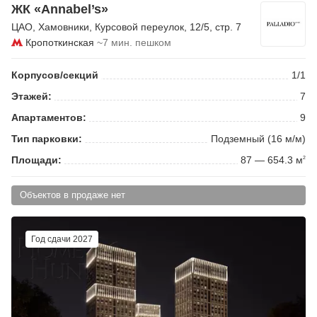
ЖК «Annabel’s»
ЦАО
,
Хамовники
,
Курсовой переулок
, 12/5, стр. 7
Кропоткинская
~7 мин. пешком
Корпусов/секций
1/1
Этажей:
7
Апартаментов:
9
Тип парковки:
Подземный (16 м/м)
Площади:
87 — 654.3 м
2
Объектов в продаже нет
Год сдачи 2027