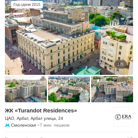
Год сдачи 2015
1
/
5
ЖК «Turandot Residences»
ЦАО
,
Арбат
,
Арбат улица
, 24
Смоленская
~7 мин. пешком