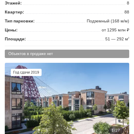
Этажей:
8
Квартир:
88
Тип парковки:
Подземный (168 м/м)
Цены:
от 1295 млн ₽
Площади:
51 — 292 м
2
Объектов в продаже нет
Год сдачи 2019
1
/
27