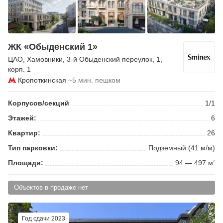
ЖК «Обыденский 1»
ЦАО
,
Хамовники
,
3-й Обыденский переулок
, 1,
корп. 1
Кропоткинская
~5 мин. пешком
Корпусов/секций
1/1
Этажей:
6
Квартир:
26
Тип парковки:
Подземный (41 м/м)
Площади:
94 — 497 м
2
Объектов в продаже нет
Год сдачи 2023