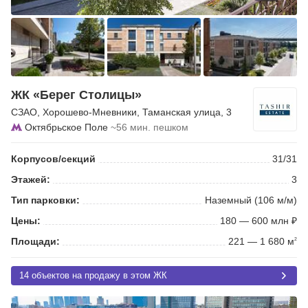
ЖК «Берег Столицы»
СЗАО
,
Хорошево-Мневники
,
Таманская улица
, 3
Октябрьское Поле
~56 мин. пешком
Корпусов/секций
31/31
Этажей:
3
Тип парковки:
Наземный (106 м/м)
Цены:
180 — 600 млн ₽
Площади:
221 — 1 680 м
2
14 объектов на продажу в этом ЖК