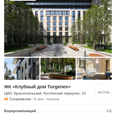
1
/
14
ЖК «Клубный дом Turgenev»
ЦАО
,
Красносельский
,
Костянский переулок
, 13
Сухаревская
~6 мин. пешком
Корпусов/секций
1/1