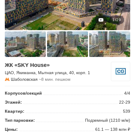
1
/
29
ЖК «SKY House»
ЦАО
,
Якиманка
,
Мытная улица
, 40, корп. 1
Шаболовская
~8 мин. пешком
Корпусов/секций
4/4
Этажей:
22-29
Квартир:
539
Тип парковки:
Подземный (1210 м/м)
Цены:
61.1 — 138 млн ₽