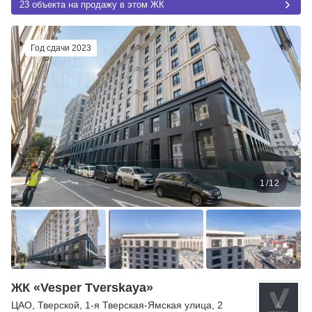
23 объекта на продажу в этом ЖК
Год сдачи 2023
1
/
12
ЖК «Vesper Tverskaya»
ЦАО
,
Тверской
,
1-я Тверская-Ямская улица
, 2