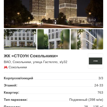
1
/
12
ЖК «СТОУН Сокольники»
ВАО
,
Сокольники
,
улица Гастелло
, з/у32
Сокольники
Корпусов/секций
3/3
Этажей:
24-33
Квартир:
763
Тип парковки:
Подземный (398 м/м)
Площади:
28 — 135 м
2