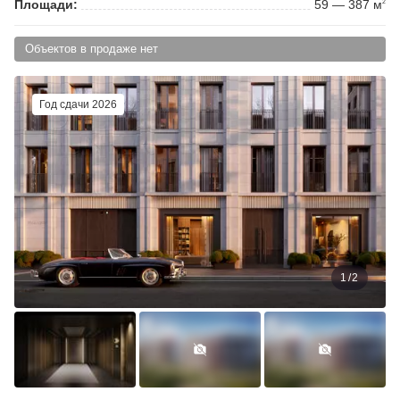
Площади:
59 — 387 м
2
Объектов в продаже нет
Год сдачи 2026
1
/
2