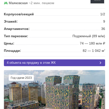
Маяковская
~2 мин. пешком
Корпусов/секций
1/2
Этажей:
9
Апартаментов:
36
Тип парковки:
Подземный (89 м/м)
Цены:
74 — 180 млн ₽
Площади:
82 — 1 042 м
2
4 объекта на продажу в этом ЖК
Год сдачи 2023