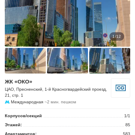
1
/
12
ЖК «ОКО»
ЦАО
,
Пресненский
,
1-й Красногвардейский проезд
,
21, стр. 1
Международная
~2 мин. пешком
Корпусов/секций
1/1
Этажей:
85
Апартаментов:
583