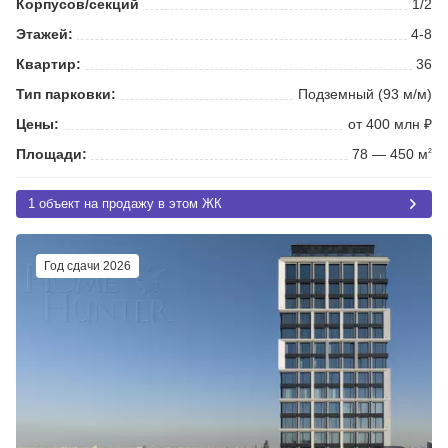
Корпусов/секций
1/2
Этажей:
4-8
Квартир:
36
Тип парковки:
Подземный (93 м/м)
Цены:
от 400 млн ₽
Площади:
78 — 450 м
2
1 объект на продажу в этом ЖК
Год сдачи 2026