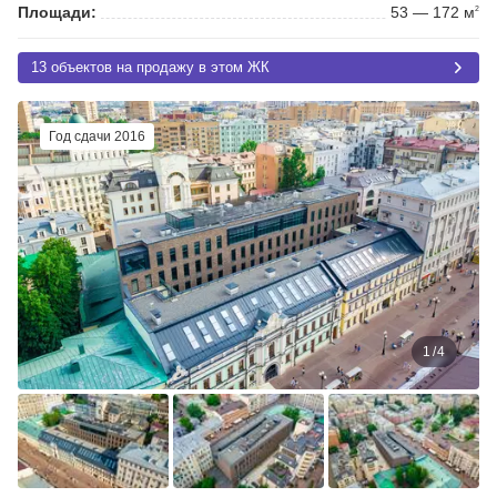
Площади:
53 — 172 м
2
13 объектов на продажу в этом ЖК
Год сдачи 2016
1
/
4