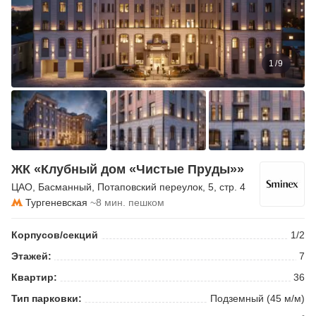
1
/
9
ЖК «Клубный дом «Чистые Пруды»»
ЦАО
,
Басманный
,
Потаповский переулок
, 5, стр. 4
Тургеневская
~8 мин. пешком
Корпусов/секций
1/2
Этажей:
7
Квартир:
36
Тип парковки:
Подземный (45 м/м)