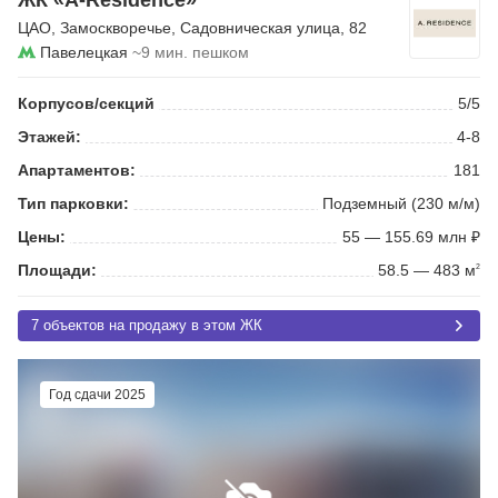
ЦАО
,
Замоскворечье
,
Садовническая улица
, 82
Павелецкая
~9 мин. пешком
Корпусов/секций
5/5
Этажей:
4-8
Апартаментов:
181
Тип парковки:
Подземный (230 м/м)
Цены:
55 — 155.69 млн ₽
Площади:
58.5 — 483 м
2
7 объектов на продажу в этом ЖК
Год сдачи 2025