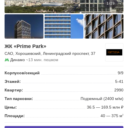
1
/
29
ЖК «Prime Park»
САО
,
Хорошевский
,
Ленинградский проспект
, 37
Динамо
~13 мин. пешком
Корпусов/секций
9/9
Этажей:
5-41
Квартир:
2990
Тип парковки:
Подземный (2400 м/м)
Цены:
36.5 — 169.5 млн ₽
Площади:
40 — 375 м
2