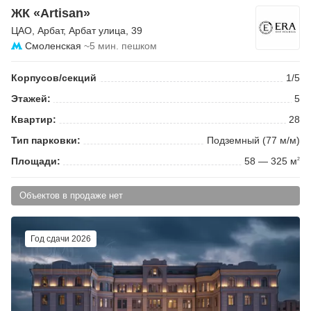
ЖК «Artisan»
ЦАО
,
Арбат
,
Арбат улица
, 39
Смоленская
~5 мин. пешком
Корпусов/секций
1/5
Этажей:
5
Квартир:
28
Тип парковки:
Подземный (77 м/м)
Площади:
58 — 325 м
2
Объектов в продаже нет
Год сдачи 2026