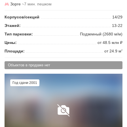
Зорге
~7 мин. пешком
Корпусов/секций
14/29
Этажей:
13-22
Тип парковки:
Подземный (2680 м/м)
Цены:
от 48.5 млн ₽
Площади:
от 24.9 м
2
Объектов в продаже нет
Год сдачи 2001