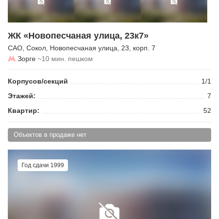
ЖК «Новопесчаная улица, 23к7»
САО
,
Сокол
,
Новопесчаная улица
, 23, корп. 7
Зорге
~10 мин. пешком
Корпусов/секций
1/1
Этажей:
7
Квартир:
52
Объектов в продаже нет
Год сдачи 1999