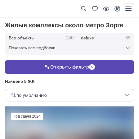
Жилые комплексы около метро Зорге
240
65
Все объекты
deluxe
Показать все подборки
434
369
403
элитные
премиум
бизнес
Открыть фильтр
5
123
286
Жилые кварталы
клубные дома
Найдено 5 ЖК
по умолчанию
Год сдачи 2024