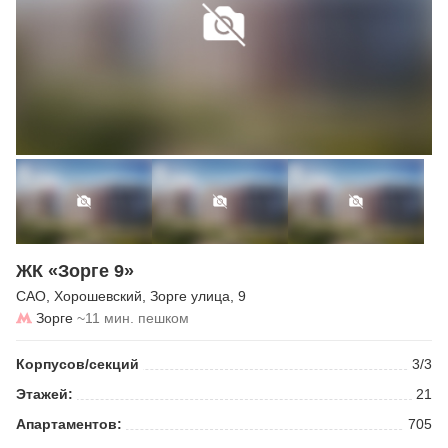
ЖК «Зорге 9»
САО
,
Хорошевский
,
Зорге улица
, 9
Зорге
~11 мин. пешком
Корпусов/секций
3/3
Этажей:
21
Апартаментов:
705