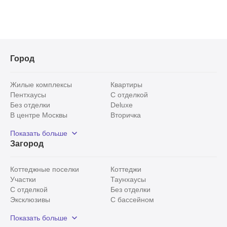
Город
Жилые комплексы
Квартиры
Пентхаусы
С отделкой
Без отделки
Deluxe
В центре Москвы
Вторичка
Видовые
Эксклюзивы
Показать больше
Рядом с парком
Популярные локации
Загород
С панорамными окнами
Внутри Садового кольца
Коттеджные поселки
Коттеджи
Участки
Таунхаусы
С отделкой
Без отделки
Эксклюзивы
С бассейном
С лесным участком
Истринский район
Показать больше
Красногорский район
Минское шоссе
Все
0