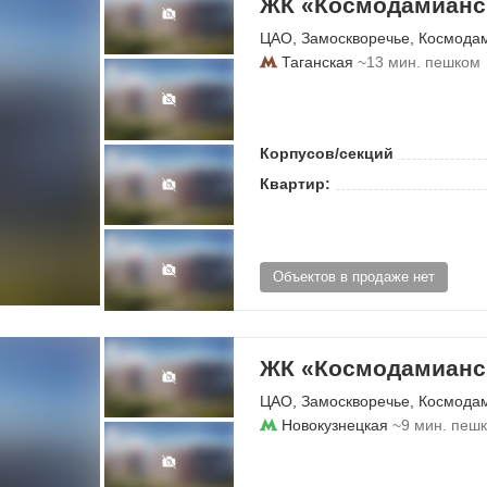
ЖК «Космодамианск
ЦАО
,
Замоскворечье
,
Космода
Таганская
~13 мин. пешком
Корпусов/секций
Квартир:
Объектов в продаже нет
ЖК «Космодамианск
ЦАО
,
Замоскворечье
,
Космода
Новокузнецкая
~9 мин. пеш