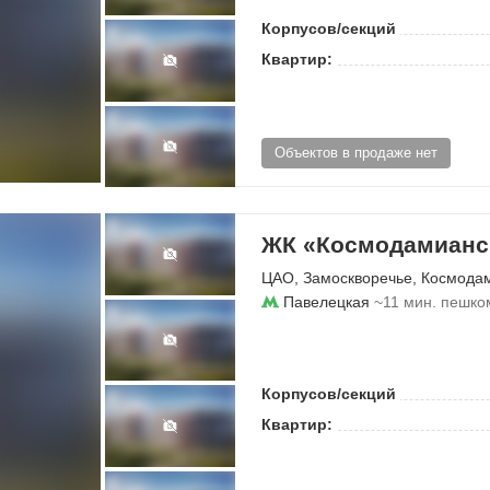
Корпусов/секций
Квартир:
Объектов в продаже нет
ЖК «Космодамианск
ЦАО
,
Замоскворечье
,
Космода
Павелецкая
~11 мин. пешко
Корпусов/секций
Квартир: