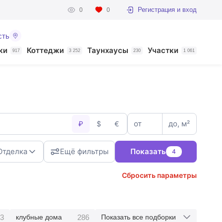
Регистрация и вход
0
0
сть
ки
Коттеджи
Таунхаусы
Участки
917
3 252
230
1 061
от
до, м²
₽
$
€
Отделка
Ещё фильтры
Показать
4
Сбросить параметры
3
286
клубные дома
Показать все подборки