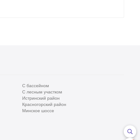
С бассейном
С лесным участком
Истринский район
Все
0
Красногорский район
Сегодня
0
Минское шоссе
Вчера
0
За неделю
0