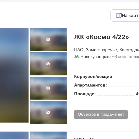
На карт
ЖК «Космо 4/22»
ЦАО
,
Замоскворечье
,
Космода
Новокузнецкая
~8 мин. пеш
Корпусов/секций
Апартаментов:
Площади:
4
Объектов в продаже нет