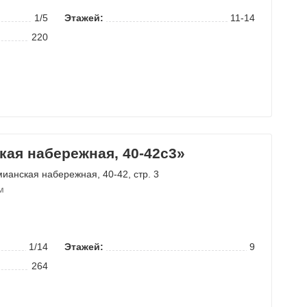
1/5
Этажей:
11-14
220
ая набережная, 40-42с3»
мианская набережная
, 40-42, стр. 3
м
1/14
Этажей:
9
264