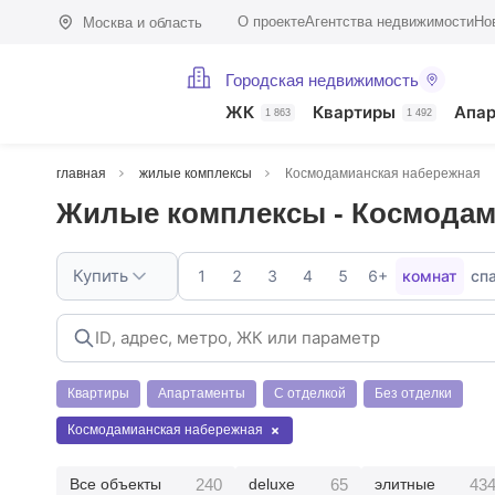
О проекте
Агентства недвижимости
Но
Москва и область
Городская недвижимость
ЖК
Квартиры
Апа
1 863
1 492
главная
жилые комплексы
Космодамианская набережная
Жилые комплексы - Космодам
Купить
1
2
3
4
5
6+
комнат
сп
Квартиры
Апартаменты
С отделкой
Без отделки
Космодамианская набережная
240
65
43
Все объекты
deluxe
элитные