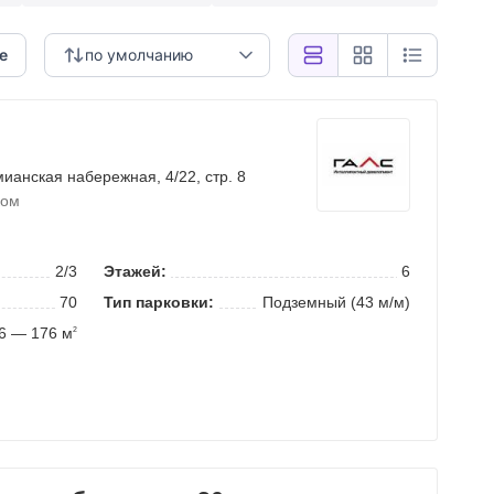
е
по умолчанию
мианская набережная
, 4/22, стр. 8
ком
2/3
Этажей:
6
70
Тип парковки:
Подземный (43 м/м)
6 — 176 м
2