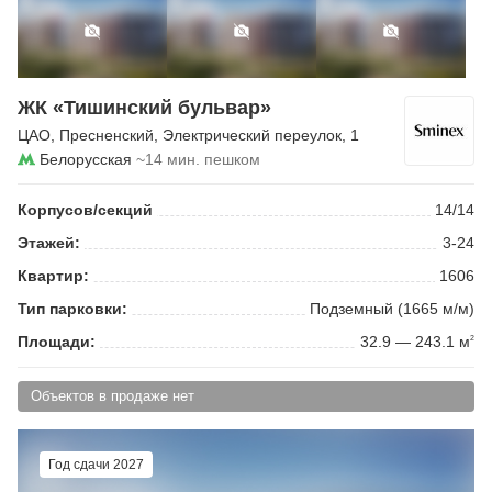
ЖК «Тишинский бульвар»
ЦАО
,
Пресненский
,
Электрический переулок
, 1
Белорусская
~14 мин. пешком
Корпусов/секций
14/14
Этажей:
3-24
Квартир:
1606
Тип парковки:
Подземный (1665 м/м)
Площади:
32.9 — 243.1 м
2
Объектов в продаже нет
Год сдачи 2027