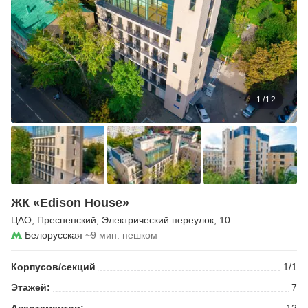
1
/
12
ЖК «Edison House»
ЦАО
,
Пресненский
,
Электрический переулок
, 10
Белорусская
~9 мин. пешком
Корпусов/секций
1/1
Этажей:
7
Апартаментов:
12