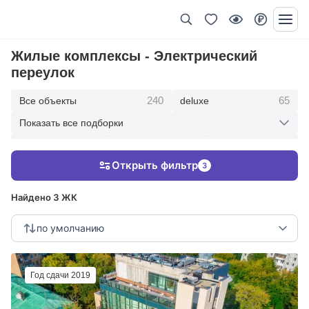
Жилые комплексы - Электрический
переулок
240
65
Все объекты
deluxe
Показать все подборки
434
369
403
элитные
премиум
бизнес
Открыть фильтр
3
123
286
Жилые кварталы
клубные дома
Найдено 3 ЖК
по умолчанию
Год сдачи 2019