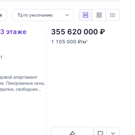
е
по умолчанию
355 620 000
₽
13 этаже
1 105 000
₽
/м
2
. 1
довой апартамент
ом. Панорамные окна,
тделки, свободная
Скопировать ссылку