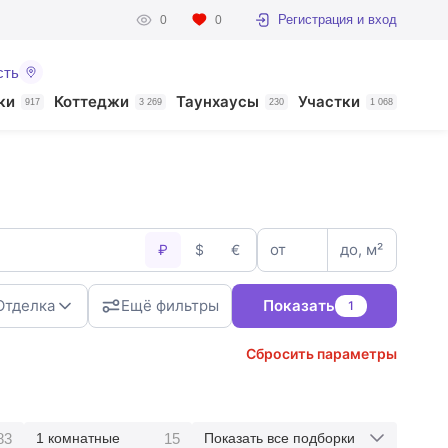
Регистрация и вход
0
0
сть
ки
Коттеджи
Таунхаусы
Участки
917
3 269
230
1 068
от
до, м²
₽
$
€
Отделка
Ещё фильтры
Показать
1
Сбросить параметры
83
15
1 комнатные
Показать все подборки