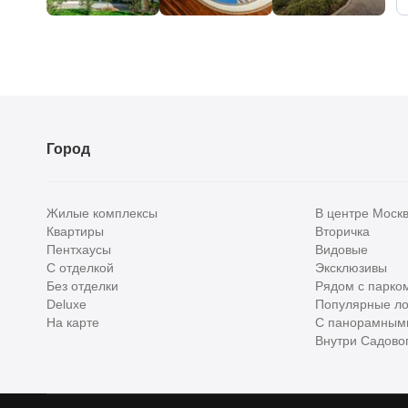
Город
Жилые комплексы
В центре Моск
Квартиры
Вторичка
Пентхаусы
Видовые
С отделкой
Эксклюзивы
Без отделки
Рядом с парко
Deluxe
Популярные ло
На карте
С панорамным
Внутри Садовог