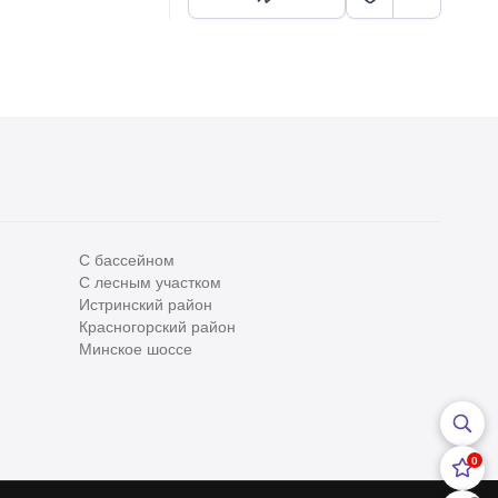
С бассейном
С лесным участком
Все
0
Истринский район
Красногорский район
Сегодня
0
Минское шоссе
Вчера
0
За неделю
0
0
За месяц
0