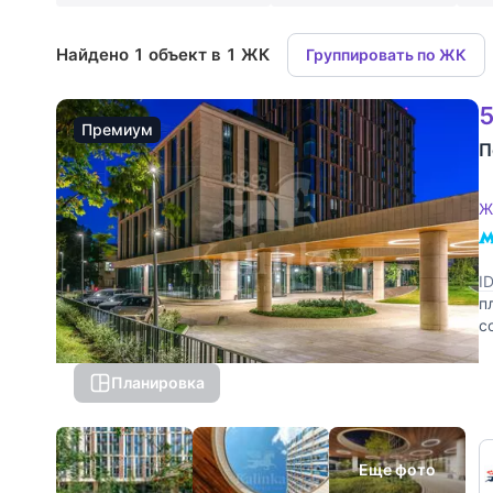
Найдено 1 объект в 1 ЖК
Группировать по ЖК
5
Премиум
П
Ж
I
п
с
п
Планировка
Еще фото