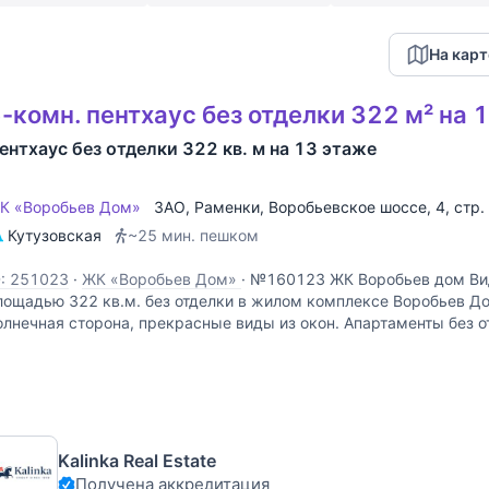
На карт
-комн. пентхаус без отделки 322 м² на 
ентхаус без отделки 322 кв. м на 13 этаже
К «Воробьев Дом»
ЗАО
,
Раменки
,
Воробьевское шоссе
, 4, стр
Кутузовская
~25 мин. пешком
D: 251023
·
ЖК «Воробьев Дом»
·
№160123 ЖК Воробьев дом Ви
лощадью 322 кв.м. без отделки в жилом комплексе Воробьев Д
олнечная сторона, прекрасные виды из окон. Апартаменты без о
ланировка, можно организовать просторную
Kalinka Real Estate
Получена аккредитация