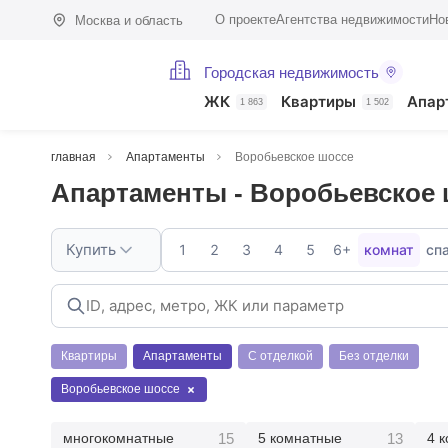
О проекте
Агентства недвижимости
Но
Москва и область
Городская недвижимость
ЖК
Квартиры
Апар
1 863
1 502
главная
Апартаменты
Воробьевское шоссе
Апартаменты - Воробьевское
Купить
1
2
3
4
5
6+
комнат
сп
Квартиры
Апартаменты
С отделкой
Без отделки
Воробьевское шоссе
15
13
многокомнатные
5 комнатные
4 