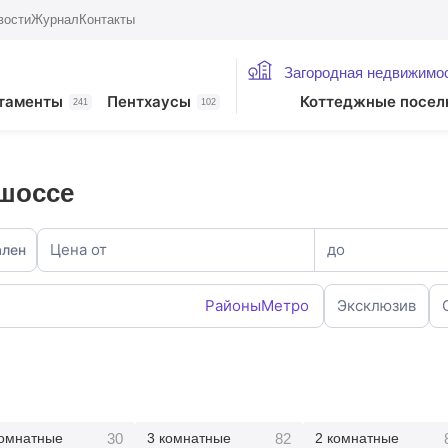
вости
Журнал
Контакты
Загородная недвижимо
таменты
Пентхаусы
Коттеджные посел
241
102
 шоссе
Цена от
до
ален
Районы
Метро
Эксклюзив
30
82
комнатные
3 комнатные
2 комнатные