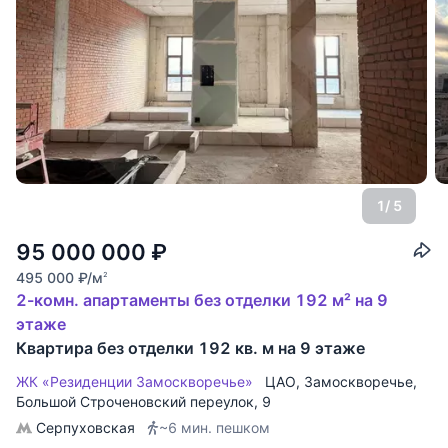
1
/ 5
95 000 000
₽
495 000
₽
/м
2
2-комн. апартаменты без отделки 192 м² на 9
этаже
Квартира без отделки 192 кв. м на 9 этаже
ЖК «Резиденции Замоскворечье»
ЦАО
,
Замоскворечье
,
Большой Строченовский переулок
, 9
Серпуховская
~6 мин. пешком