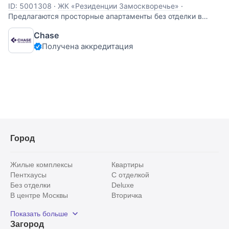
ID: 5001308
·
ЖК «Резиденции Замоскворечье»
·
Предлагаются просторные апартаменты без отделки в
премиальном комплексе «Резиденции Замоскворечье».
Chase
Свободная планировка позволит реализовать
Получена аккредитация
индивидуальный дизайн-проект, а большие панорамные
окна наполняют пространство естественным светом.
Город
Жилые комплексы
Квартиры
Пентхаусы
С отделкой
Без отделки
Deluxe
В центре Москвы
Вторичка
Видовые
Эксклюзивы
Показать больше
Рядом с парком
Популярные локации
Загород
С панорамными окнами
Внутри Садового кольца