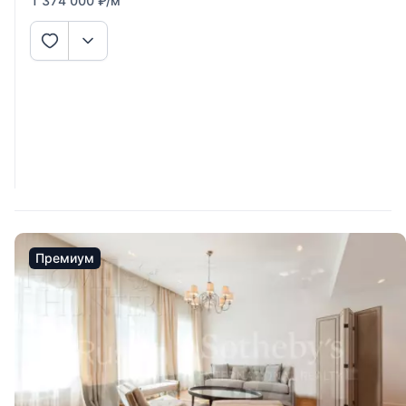
1 374 000
₽
/м
Премиум