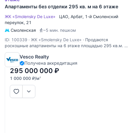
Апартаменты без отделки 295 кв. м на 6 этаже
ЖК «Smolensky De Luxe»
ЦАО
,
Арбат
,
1-й Смоленский
переулок
, 21
Смоленская
~5 мин. пешком
ID: 100339
·
ЖК «Smolensky De Luxe»
·
Продаются
роскошные апартаменты на 6 этаже площадью 295 кв.м. в
ЖК SMOLENSKY DE LUXE. Одно из лучших предложений в
Vesco Realty
данном комплексе. Предполагаемая планировка: кухня-
Получена аккредитация
столовая, гостиная, 4 спальни, 3-4 санузла, постирочная,
гардероб, 2 балкона. В
295 000 000
₽
1 000 000
₽
/м
2