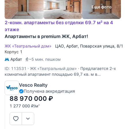
Еще фото
2-комн. апартаменты без отделки 69.7 м² на 4
этаже
Апартаменты в premium ЖК, Арбат!
ЖК «Театральный дом»
ЦАО
,
Арбат
,
Поварская улица
, 8/1
Корпус 1
Арбат
~5 мин. пешком
ID: 113531
·
ЖК «Театральный дом»
·
Предлагается 2-х
комнатный апартамент площадью 69,7 кв. м в
премиальном жилом комплексе на Арбате «Театральный
Vesco Realty
дом». Апартамент расположен на 4-м этаже и имеет
Получена аккредитация
свободную планировку. Возможный вариант зонирования
пространства: просторная кухня
88 970 000
₽
1 277 000
₽
/м
2