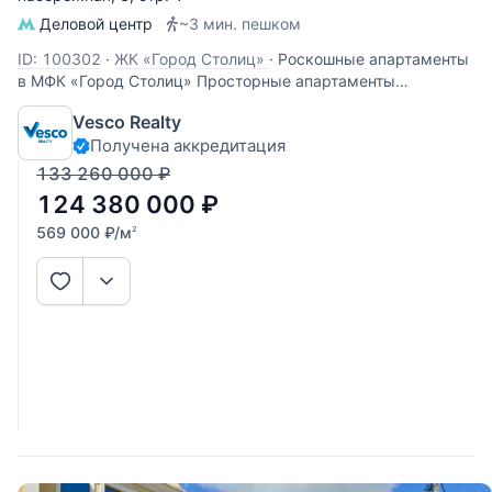
Деловой центр
~3 мин. пешком
ID: 100302
·
ЖК «Город Столиц»
·
Роскошные апартаменты
в МФК «Город Столиц» Просторные апартаменты
площадью 219 квадратных метров расположились на 23
Vesco Realty
этаже башни «Москва». Пространство спланировано как
Получена аккредитация
трёхкомнатная квартира с великолепными видами на
«Афимолл Сити». В планировку
133 260 000
₽
124 380 000
₽
569 000
₽
/м
2