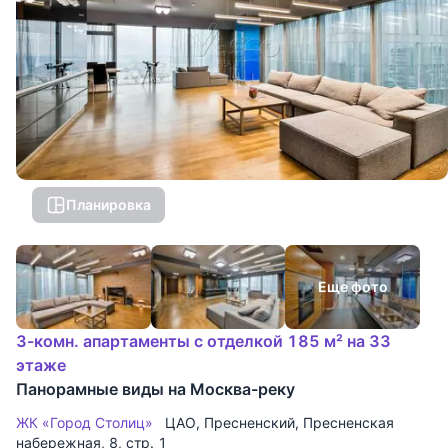
Планировка
Еще фото
3-комн. апартаменты с отделкой 185 м² на 33
этаже
Панорамные виды на Москва-реку
ЖК «Город Столиц»
ЦАО
,
Пресненский
,
Пресненская
набережная
, 8, стр. 1