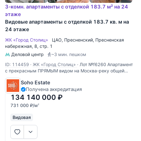
3-комн. апартаменты с отделкой 183.7 м² на 24
этаже
Видовые апартаменты с отделкой 183.7 кв. м на
24 этаже
ЖК «Город Столиц»
ЦАО
,
Пресненский
,
Пресненская
набережная
, 8, стр. 1
Деловой центр
~3 мин. пешком
ID: 114459
·
ЖК «Город Столиц»
·
Лот №f6260 Апартамент
с прекрасным ПРЯМЫМ видом на Москва-реку общей
площадью 183,7 кв. м. на 30 этаже башни Москва. Отделка
Soho Estate
в современном стиле. Кухня-гостиная, 2 спальни, 2
Получена аккредитация
санузла. 2 машино-места в подземной парковке (130 000
$ каждое)
134 140 000
₽
731 000
₽
/м
2
Видовая