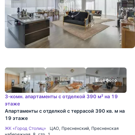
Еще фото
3-комн. апартаменты с отделкой 390 м² на 19
этаже
Апартаменты с отделкой с террасой 390 кв. м на
19 этаже
ЖК «Город Столиц»
ЦАО
,
Пресненский
,
Пресненская
набережная
, 8, стр. 1