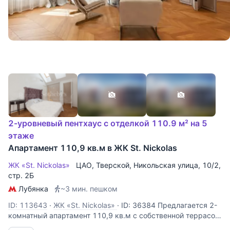
2-уровневый пентхаус с отделкой 110.9 м² на 5
этаже
Апартамент 110,9 кв.м в ЖК St. Nickolas
ЖК «St. Nickolas»
ЦАО
,
Тверской
,
Никольская улица
, 10/2,
стр. 2Б
Лубянка
~3 мин. пешком
ID: 113643
·
ЖК «St. Nickolas»
·
ID: 36384 Предлагается 2-
комнатный апартамент 110,9 кв.м с собственной террасой
на 5 этаже кирпично-монолитного дома St. Nickolas –