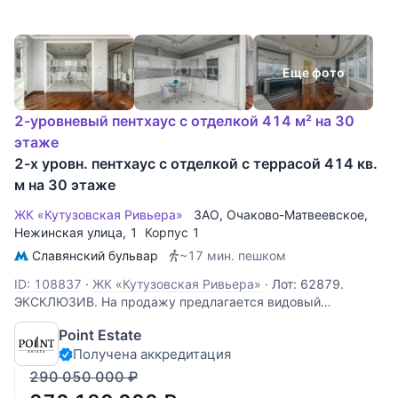
Еще фото
2-уровневый пентхаус с отделкой 414 м² на 30
этаже
2-х уровн. пентхаус с отделкой с террасой 414 кв.
м на 30 этаже
ЖК «Кутузовская Ривьера»
ЗАО
,
Очаково-Матвеевское
,
Нежинская улица
, 1
Корпус 1
Славянский бульвар
~17 мин. пешком
ID: 108837
·
ЖК «Кутузовская Ривьера»
·
Лот: 62879.
ЭКСКЛЮЗИВ. На продажу предлагается видовый
двухуровневый пентхаус площадью 414 кв. м. с террасой
Point Estate
в ЖК "Кутузовская Ривьера". Планировка: 1-й уровень:
Получена аккредитация
гостиная, кухня-столовая, три спальни, две из которых со
своими санузлами, гостевой
290 050 000
₽