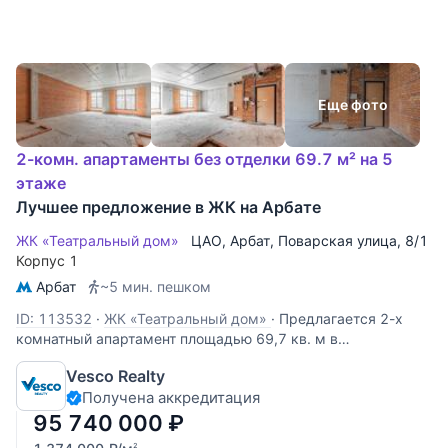
Еще фото
2-комн. апартаменты без отделки 69.7 м² на 5
этаже
Лучшее предложение в ЖК на Арбате
ЖК «Театральный дом»
ЦАО
,
Арбат
,
Поварская улица
, 8/1
Корпус 1
Арбат
~5 мин. пешком
ID: 113532
·
ЖК «Театральный дом»
·
Предлагается 2-х
комнатный апартамент площадью 69,7 кв. м в
премиальном жилом комплексе на Арбате «Театральный
Vesco Realty
дом». Апартамент расположен на 5-м этаже и имеет
Получена аккредитация
свободную планировку. Возможный вариант зонирования
пространства: просторная кухня
95 740 000
₽
2