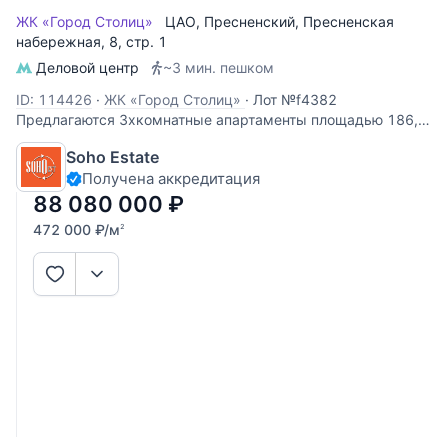
ЖК «Город Столиц»
ЦАО
,
Пресненский
,
Пресненская
набережная
, 8, стр. 1
Деловой центр
~3 мин. пешком
ID: 114426
·
ЖК «Город Столиц»
·
Лот №f4382
Предлагаются 3хкомнатные апартаменты площадью 186,7
кв.м. с отделкой. Виды из окон на Москва-реку и соседнюю
Soho Estate
башню. Планировка: кухня-гостиная, 3 спальни, 2 ванных
Получена аккредитация
комнаты, гостевой с/узел.
88 080 000
₽
472 000
₽
/м
2