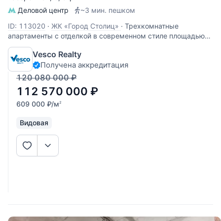
Деловой центр
~3 мин. пешком
ID: 113020
·
ЖК «Город Столиц»
·
Трехкомнатные
апартаменты с отделкой в современном стиле площадью
185 кв.м. Расположены на 33 этаже Башни Москва МФК
Vesco Realty
Город столиц. Планировка: кухня-гостиная, спальня со
Получена аккредитация
своей ванной комнатой, кабинет, гостевой санузел,
прихожая. Апартаменты
120 080 000
₽
112 570 000
₽
609 000
₽
/м
2
Видовая