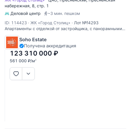
набережная
, 8, стр. 1
Деловой центр
~3 мин. пешком
ID: 114423
·
ЖК «Город Столиц»
·
Лот №f4293
Апартаменты с отделкой от застройщика, с панорамными
окнами. Высота потолков 3,1 м.
Soho Estate
Получена аккредитация
123 310 000
₽
561 000
₽
/м
2