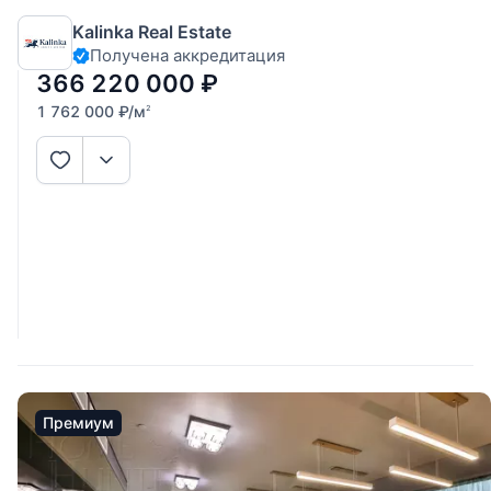
«Гостиница Москва». В апартаменте можно спланировать:
Kalinka Real Estate
гостиную-столовую, четыре спальни, 3 ванные комнаты.
Получена аккредитация
Панорамные окна в пол.
366 220 000
₽
1 762 000
₽
/м
2
Премиум