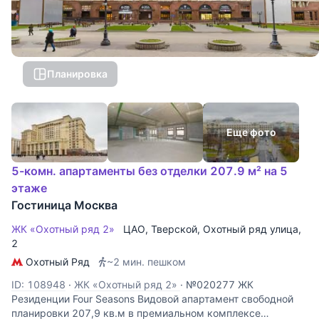
Планировка
Еще фото
5-комн. апартаменты без отделки 207.9 м² на 5
этаже
Гостиница Москва
ЖК «Охотный ряд 2»
ЦАО
,
Тверской
,
Охотный ряд улица
,
2
Охотный Ряд
~2 мин. пешком
ID: 108948
·
ЖК «Охотный ряд 2»
·
№020277 ЖК
Резиденции Four Seasons Видовой апартамент свободной
планировки 207,9 кв.м в премиальном комплексе