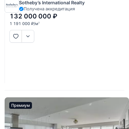
Sotheby’s International Realty
современные апартаменты премиального класса в
Получена аккредитация
отреставрированном историческом доме XIX века. В
выразительном облике
132 000 000
₽
1 191 000
₽
/м
2
Премиум