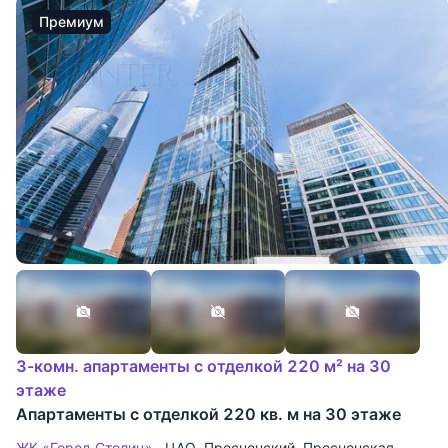
Премиум
3-комн. апартаменты с отделкой 220 м² на 30
этаже
Апартаменты с отделкой 220 кв. м на 30 этаже
ЖК «Город Столиц»
ЦАО
,
Пресненский
,
Пресненская