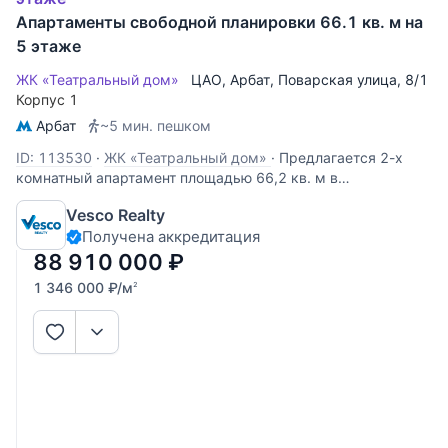
Апартаменты свободной планировки 66.1 кв. м на
5 этаже
ЖК «Театральный дом»
ЦАО
,
Арбат
,
Поварская улица
, 8/1
Корпус 1
Арбат
~5 мин. пешком
ID: 113530
·
ЖК «Театральный дом»
·
Предлагается 2-х
комнатный апартамент площадью 66,2 кв. м в
премиальном жилом комплексе на Арбате «Театральный
Vesco Realty
дом». Апартамент расположен на 5-м этаже и имеет
Получена аккредитация
свободную планировку. Возможный вариант зонирования
пространства: просторная кухня
88 910 000
₽
1 346 000
₽
/м
2