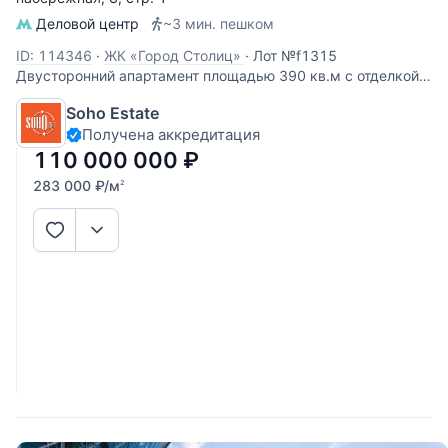
Деловой центр
~3 мин. пешком
ID: 114346
·
ЖК «Город Столиц»
·
Лот №f1315
Двусторонний апартамент площадью 390 кв.м с отделкой
из них терраса 170 кв.м. с коэф 0,3 (жилая площадь 220
Soho Estate
кв.м.) Виды из окон на город. По планировке: зона кухни -
Получена аккредитация
гостиной, спальня с ванной комнатой и тремя
гардеробными, спальня со
110 000 000
₽
283 000
₽
/м
2