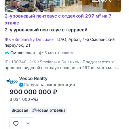
Еще фото
2-уровневый пентхаус с отделкой 297 м² на 7
этаже
2-у уровневый пентхаус с террасой
ЖК «Smolensky De Luxe»
ЦАО
,
Арбат
,
1-й Смоленский
переулок
, 21
Смоленская
~5 мин. пешком
ID: 100340
·
ЖК «Smolensky De Luxe»
·
Предлагается к
продаже видовой пентхаус площадью 297 кв.м. кв.м. с
террасой 140 кв.м. Абсолютно новая дизайнерская отделка
Vesco Realty
на финальной стадии. Высота потолка – 4,25 м.
Получена аккредитация
Панорамное остекление. Камин. Планировкой
предусмотрены: 1 уровень - гостиная,
900 000 000
₽
3 031 000
₽
/м
2
Видовая
Новая отделка