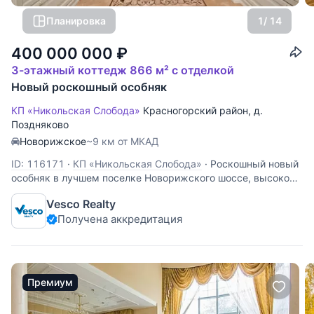
Планировка
1
/ 14
400 000 000
₽
3-этажный коттедж 866 м² с отделкой
Новый роскошный особняк
КП «Никольская Слобода»
Красногорский район
,
д.
Поздняково
Новорижское
~9 км от МКАД
ID: 116171
·
КП «Никольская Слобода»
·
Роскошный новый
особняк в лучшем поселке Новорижского шоссе, высокое
качество отделки. На участке выполнен ландшафтный
Vesco Realty
дизайн. Основной дом: Цоколь: бильярдная, сауна,
Получена аккредитация
джакузи, с/у, душевая, спортзал, сейфовая комната,
оружейная комната, кладовые
Премиум