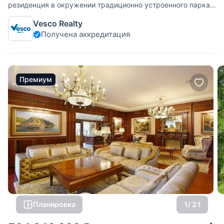
резиденция в окружении традиционно устроенного парка:
цветники, фонтан, геометрический узор кустарников на
Vesco Realty
фоне берез и вековых сосен. Интерьеры в классическом
Получена аккредитация
стиле с использованием натуральных материалов.
Функциональная планировка.
Премиум
Планировка
1
/ 21