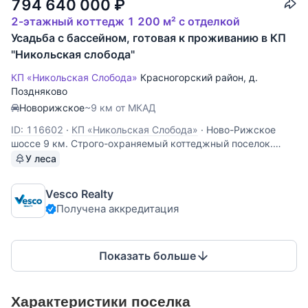
794 640 000
₽
2-этажный коттедж 1 200 м² с отделкой
Усадьба с бассейном, готовая к проживанию в КП
"Никольская слобода"
КП «Никольская Слобода»
Красногорский район
,
д.
Поздняково
Новорижское
~9 км от МКАД
ID: 116602
·
КП «Никольская Слобода»
·
Ново-Рижское
шоссе 9 км. Строго-охраняемый коттеджный поселок.
Усадьба 1200 кв.м с бассейном, готовая к проживанию.
У леса
Цоколь: помещение свободного назначения. 1 этаж: холл,
гостиная, кухня основная и кухня дополнительная,
Vesco Realty
гостевой санузел,
Получена аккредитация
Показать больше
Характеристики поселка