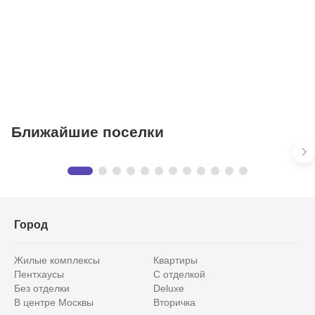
Фитнесы
Ветеринарные клиники
Ближайшие поселки
Третья охота
Предложения
в КП «Третья охота»
12 объектов
Город
Жилые комплексы
Квартиры
Пентхаусы
С отделкой
Без отделки
Deluxe
В центре Москвы
Вторичка