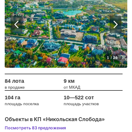
1
/
26
84 лота
9 км
в продаже
от МКАД
104 га
10—522 сот
площадь поселка
площадь участков
Объекты в КП «Никольская Слобода»
Посмотреть 83 предложения