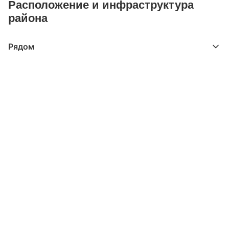
Расположение и инфраструктура
района
Рядом
Выберите расстояние от объекта
До 2000 метров
Школы
Детские клубы
Детские сады
Поликлиники
Больницы
Салоны красоты
Торговые центры