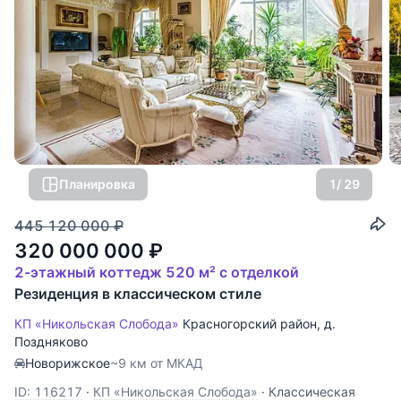
Планировка
1
/ 29
445 120 000
₽
320 000 000
₽
2-этажный коттедж 520 м² с отделкой
Резиденция в классическом стиле
КП «Никольская Слобода»
Красногорский район
,
д.
Поздняково
Новорижское
~9 км от МКАД
ID: 116217
·
КП «Никольская Слобода»
·
Классическая