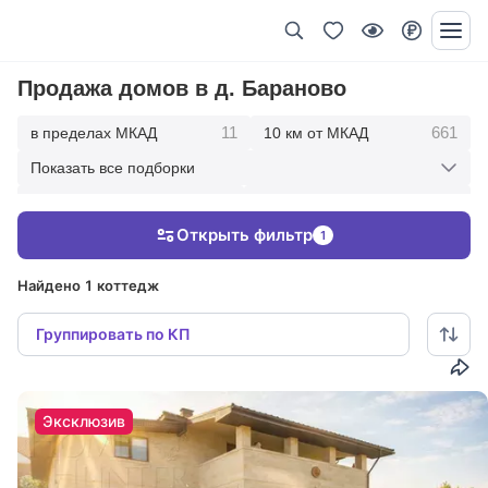
Продажа домов в д. Бараново
11
661
в пределах МКАД
10 км от МКАД
Показать все подборки
1742
2694
20 км от МКАД
30 км от МКАД
Открыть фильтр
1
2904
50 км от МКАД
Найдено 1 коттедж
Группировать по КП
Эксклюзив