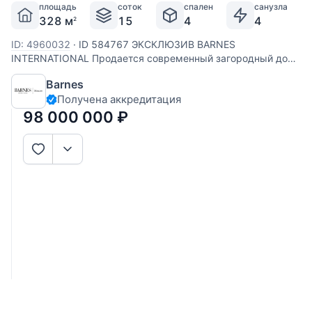
площадь
соток
спален
санузла
328 м
15
4
4
2
ID: 4960032
·
ID 584767 ЭКСКЛЮЗИВ BARNES
INTERNATIONAL Продается современный загородный дом
площадью 328 м² на участке 15 соток, в деревне
Barnes
Бараново. Описание: Дом расположен в тихом,
Получена аккредитация
живописном месте, имеет отдельный удобный подъезд.
Отделка выполнена в
98 000 000
₽