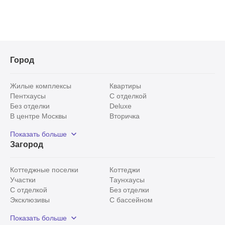
Город
Жилые комплексы
Квартиры
Пентхаусы
С отделкой
Без отделки
Deluxe
В центре Москвы
Вторичка
Видовые
Эксклюзивы
Показать больше
Рядом с парком
Популярные локации
Загород
С панорамными окнами
Внутри Садового кольца
Коттеджные поселки
Коттеджи
Участки
Таунхаусы
С отделкой
Без отделки
Эксклюзивы
С бассейном
С лесным участком
Истринский район
Показать больше
Красногорский район
Минское шоссе