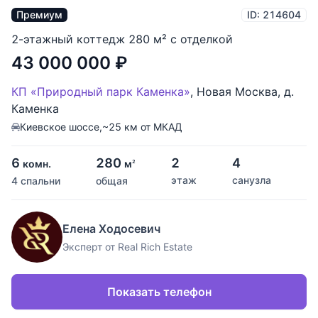
Премиум
ID: 214604
2-этажный коттедж 280 м² с отделкой
43 000 000
₽
КП «Природный парк Каменка»
,
Новая Москва
,
д.
Каменка
Киевское шоссе,
~25 км от МКАД
6
280
2
4
комн.
м
2
этаж
санузла
4 спальни
общая
Елена Ходосевич
Эксперт от Real Rich Estate
Показать телефон