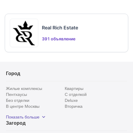
Real Rich Estate
391 объявление
Город
Жилые комплексы
Квартиры
Пентхаусы
С отделкой
Без отделки
Deluxe
В центре Москвы
Вторичка
Видовые
Эксклюзивы
Показать больше
Рядом с парком
Популярные локации
Загород
С панорамными окнами
Внутри Садового кольца