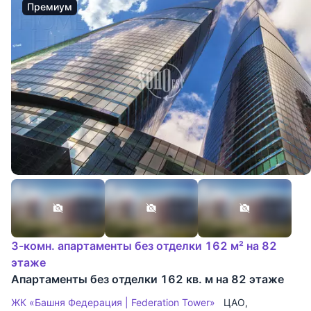
Премиум
3-комн. апартаменты без отделки 162 м² на 82
этаже
Апартаменты без отделки 162 кв. м на 82 этаже
ЖК «Башня Федерация | Federation Tower»
ЦАО
,