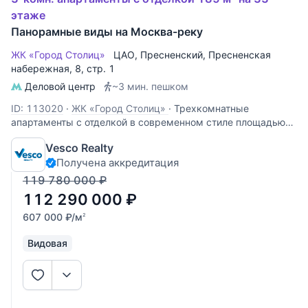
этаже
Панорамные виды на Москва-реку
ЖК «Город Столиц»
ЦАО
,
Пресненский
,
Пресненская
набережная
, 8, стр. 1
Деловой центр
~3 мин. пешком
ID: 113020
·
ЖК «Город Столиц»
·
Трехкомнатные
апартаменты с отделкой в современном стиле площадью
185 кв.м. Расположены на 33 этаже Башни Москва МФК
Vesco Realty
Город столиц. Планировка: кухня-гостиная, спальня со
Получена аккредитация
своей ванной комнатой, кабинет, гостевой санузел,
прихожая. Апартаменты
119 780 000
₽
112 290 000
₽
607 000
₽
/м
2
Видовая