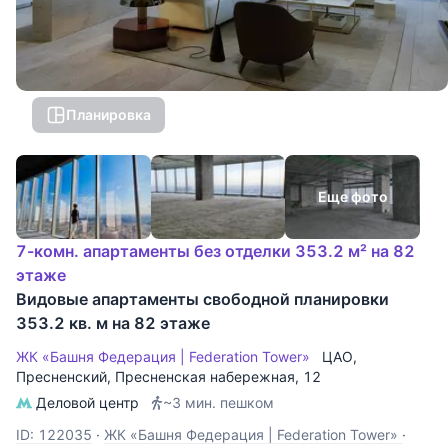
Планировка
Еще фото
7-комн. апартаменты без отделки 353.2 м² на 82
этаже
Видовые апартаменты свободной планировки
353.2 кв. м на 82 этаже
ЖК «Башня Федерация | Federation Tower»
ЦАО
,
Пресненский
,
Пресненская набережная
, 12
Деловой центр
~3 мин. пешком
ID: 122035
·
ЖК «Башня Федерация | Federation Tower»
·