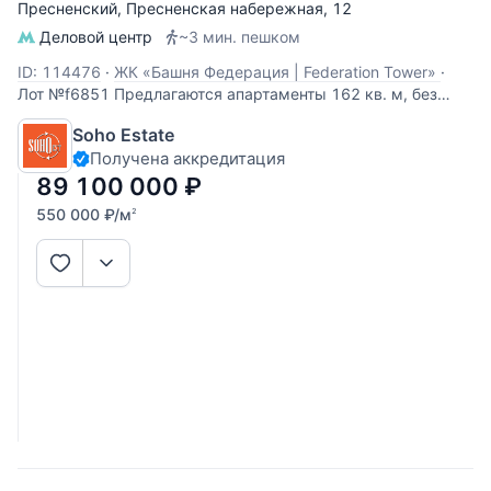
Пресненский
,
Пресненская набережная
, 12
Деловой центр
~3 мин. пешком
ID: 114476
·
ЖК «Башня Федерация | Federation Tower»
·
Лот №f6851 Предлагаются апартаменты 162 кв. м, без
отделки. Панорамное остекление, виды на город. Высокие
Soho Estate
потолки.
Получена аккредитация
89 100 000
₽
550 000
₽
/м
2