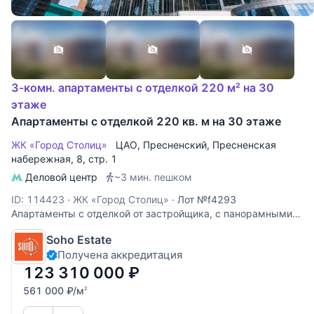
3-комн. апартаменты с отделкой 220 м² на 30
этаже
Апартаменты с отделкой 220 кв. м на 30 этаже
ЖК «Город Столиц»
ЦАО
,
Пресненский
,
Пресненская
набережная
, 8, стр. 1
Деловой центр
~3 мин. пешком
ID: 114423
·
ЖК «Город Столиц»
·
Лот №f4293
Апартаменты с отделкой от застройщика, с панорамными
окнами. Высота потолков 3,1 м.
Soho Estate
Получена аккредитация
123 310 000
₽
561 000
₽
/м
2