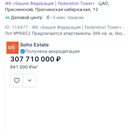
ЖК «Башня Федерация | Federation Tower»
ЦАО
,
Пресненский
,
Пресненская набережная
, 12
Деловой центр
~3 мин. пешком
ID: 114477
·
ЖК «Башня Федерация | Federation Tower»
·
Лот №f6852 Предлагаются апартаменты 366 кв. м, без
отделки. Панорамное остекление, виды на город. Высокие
Soho Estate
потолки.
Получена аккредитация
307 710 000
₽
841 000
₽
/м
2