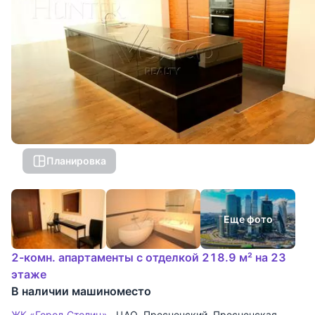
Планировка
Еще фото
2-комн. апартаменты с отделкой 218.9 м² на 23
этаже
В наличии машиноместо
ЖК «Город Столиц»
ЦАО
,
Пресненский
,
Пресненская