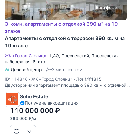
Еще фото
3-комн. апартаменты с отделкой 390 м² на 19
этаже
Апартаменты с отделкой с террасой 390 кв. м на
19 этаже
ЖК «Город Столиц»
ЦАО
,
Пресненский
,
Пресненская
набережная
, 8, стр. 1
Деловой центр
~3 мин. пешком
ID: 114346
·
ЖК «Город Столиц»
·
Лот №f1315
Двусторонний апартамент площадью 390 кв.м с отделкой
из них терраса 170 кв.м. с коэф 0,3 (жилая площадь 220
Soho Estate
кв.м.) Виды из окон на город. По планировке: зона кухни -
Получена аккредитация
гостиной, спальня с ванной комнатой и тремя
гардеробными, спальня со
110 000 000
₽
283 000
₽
/м
2