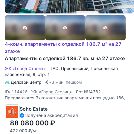
4-комн. апартаменты с отделкой 186.7 м² на 27
этаже
Апартаменты с отделкой 186.7 кв. м на 27 этаже
ЖК «Город Столиц»
ЦАО
,
Пресненский
,
Пресненская
набережная
, 8, стр. 1
Деловой центр
~3 мин. пешком
ID: 114426
·
ЖК «Город Столиц»
·
Лот №f4382
Предлагаются 3хкомнатные апартаменты площадью 186,7
кв.м. с отделкой. Виды из окон на Москва-реку и соседнюю
Soho Estate
башню. Планировка: кухня-гостиная, 3 спальни, 2 ванных
Получена аккредитация
комнаты, гостевой с/узел.
88 080 000
₽
472 000
₽
/м
2