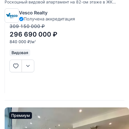
Роскошный видовой апартамент на 82-ом этаже в ЖК
"Башня Федерация". Панорамные окна от пола до потолка,
Vesco Realty
ширина каждого окна 1,7 метров без перекладин и
Получена аккредитация
поручней. Площадь апартамента составляет 353,2 кв.м -
планировка свободная, без отделки (Shell&amp
309 150 000
₽
296 690 000
₽
840 000
₽
/м
2
Видовая
Премиум