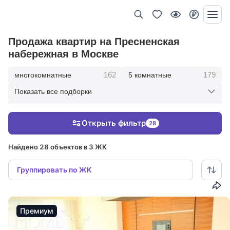
Продажа квартир на Пресненская
набережная в Москве
162
179
многокомнатные
5 комнатные
Показать все подборки
342
417
4 комнатные
3 комнатные
Открыть фильтр
28
209
36
2 комнатные
1 комнатные
Найдено 28 объектов в 3 ЖК
Группировать по ЖК
Премиум