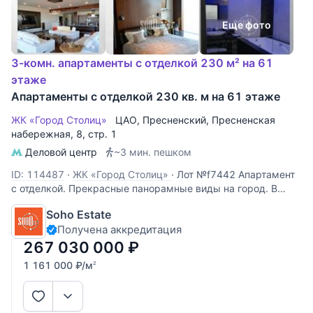
Еще фото
3-комн. апартаменты с отделкой 230 м² на 61
этаже
Апартаменты с отделкой 230 кв. м на 61 этаже
ЖК «Город Столиц»
ЦАО
,
Пресненский
,
Пресненская
набережная
, 8, стр. 1
Деловой центр
~3 мин. пешком
ID: 114487
·
ЖК «Город Столиц»
·
Лот №f7442 Апартамент
с отделкой. Прекрасные панорамные виды на город. В
самом сердце столицы реализован абсолютно
Soho Estate
инновационный проект – многофункциональный комплекс,
Получена аккредитация
объединяющий удобство и роскошь, воплощающий
неповторимый современный новый стиль
267 030 000
₽
1 161 000
₽
/м
2