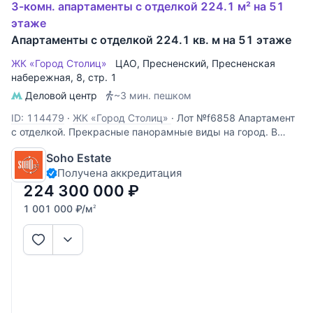
3-комн. апартаменты с отделкой 224.1 м² на 51
этаже
Апартаменты с отделкой 224.1 кв. м на 51 этаже
ЖК «Город Столиц»
ЦАО
,
Пресненский
,
Пресненская
набережная
, 8, стр. 1
Деловой центр
~3 мин. пешком
ID: 114479
·
ЖК «Город Столиц»
·
Лот №f6858 Апартамент
с отделкой. Прекрасные панорамные виды на город. В
самом сердце столицы реализован абсолютно
Soho Estate
инновационный проект – многофункциональный комплекс,
Получена аккредитация
объединяющий удобство и роскошь, воплощающий
неповторимый современный новый стиль
224 300 000
₽
1 001 000
₽
/м
2