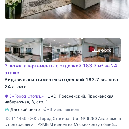
Еще фото
3-комн. апартаменты с отделкой 183.7 м² на 24
этаже
Видовые апартаменты с отделкой 183.7 кв. м на
24 этаже
ЖК «Город Столиц»
ЦАО
,
Пресненский
,
Пресненская
набережная
, 8, стр. 1
Деловой центр
~3 мин. пешком
ID: 114459
·
ЖК «Город Столиц»
·
Лот №f6260 Апартамент
с прекрасным ПРЯМЫМ видом на Москва-реку общей