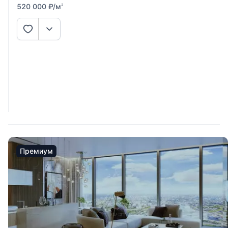
520 000
₽
/м
2
Премиум