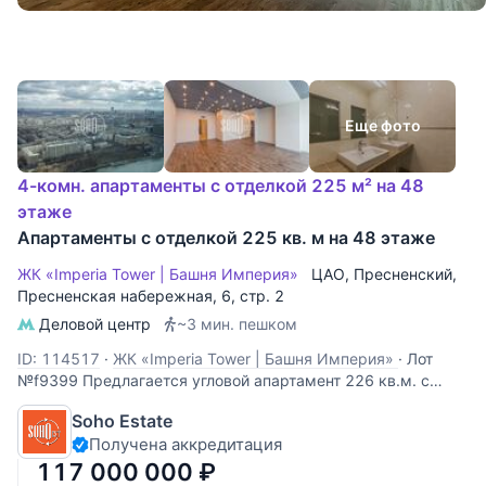
Еще фото
4-комн. апартаменты с отделкой 225 м² на 48
этаже
Апартаменты с отделкой 225 кв. м на 48 этаже
ЖК «Imperia Tower | Башня Империя»
ЦАО
,
Пресненский
,
Пресненская набережная
, 6, стр. 2
Деловой центр
~3 мин. пешком
ID: 114517
·
ЖК «Imperia Tower | Башня Империя»
·
Лот
№f9399 Предлагается угловой апартамент 226 кв.м. с
самым лучшим видом на центр города! Планировка
Soho Estate
предполагает кухню-гостиную, 3 спальни, 3 санузла,
Получена аккредитация
гардеробную и построчную. Невероятная панорама
Москвы с 48 этажа. К услугам новых владельцев
117 000 000
₽