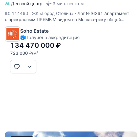
Деловой центр
~3 мин. пешком
ID: 114460
·
ЖК «Город Столиц»
·
Лот №f6261 Апартамент
с прекрасным ПРЯМЫМ видом на Москва-реку общей
площадью 186.6 кв. м. на 30 этаже башни Москва. Отделка
Soho Estate
в современном стиле. Кухня-гостиная, 2 спальни, 2
Получена аккредитация
санузла. 2 машино-места в подземной парковке (130 000
$ каждое)
134 470 000
₽
723 000
₽
/м
2