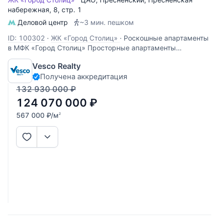
набережная
, 8, стр. 1
Деловой центр
~3 мин. пешком
ID: 100302
·
ЖК «Город Столиц»
·
Роскошные апартаменты
в МФК «Город Столиц» Просторные апартаменты
площадью 219 квадратных метров расположились на 23
Vesco Realty
этаже башни «Москва». Пространство спланировано как
Получена аккредитация
трёхкомнатная квартира с великолепными видами на
«Афимолл Сити». В планировку
132 930 000
₽
124 070 000
₽
567 000
₽
/м
2