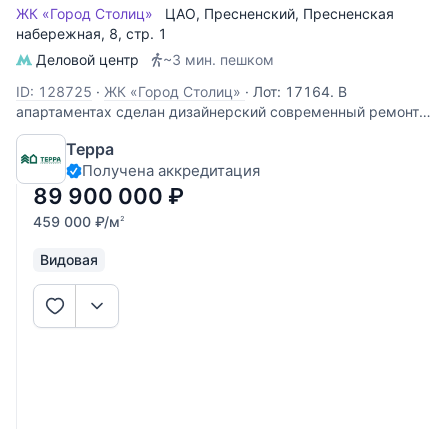
ЖК «Город Столиц»
ЦАО
,
Пресненский
,
Пресненская
набережная
, 8, стр. 1
Деловой центр
~3 мин. пешком
ID: 128725
·
ЖК «Город Столиц»
·
Лот: 17164. В
апартаментах сделан дизайнерский современный ремонт.
Имеется вся необходимая техника, центральная система
Терра
кондиционирования, выполнена шумо и звукоизоляция.В
Получена аккредитация
настоящее время апартаменты находятся в аренде под
офис (последние 2 года,
89 900 000
₽
459 000
₽
/м
2
Видовая