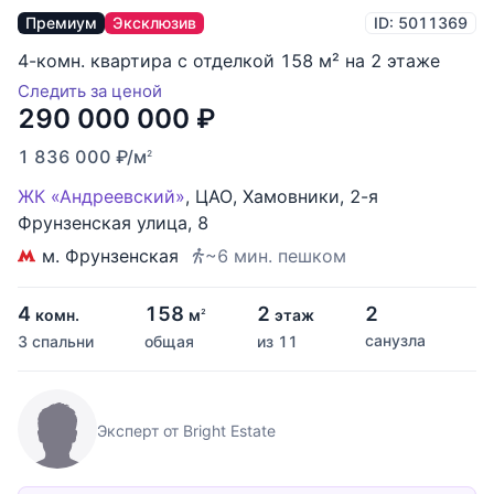
Премиум
Эксклюзив
ID: 5011369
4-комн. квартира с отделкой 158 м² на 2 этаже
Следить за ценой
290 000 000
₽
1 836 000
₽
/м
2
ЖК «Андреевский»
,
ЦАО
,
Хамовники
,
2-я
Фрунзенская улица
,
8
м. Фрунзенская
~6 мин. пешком
4
158
2
2
комн.
м
этаж
2
санузла
3 спальни
общая
из 11
Эксперт от Bright Estate