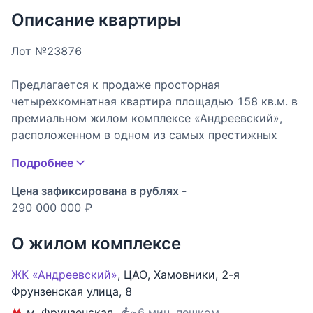
Описание квартиры
Лот №23876
Предлагается к продаже просторная
четырехкомнатная квартира площадью 158 кв.м. в
премиальном жилом комплексе «Андреевский»,
расположенном в одном из самых престижных
районов Москвы — Хамовниках.
Подробнее
Функциональная планировка включает просторную
Цена зафиксирована в рублях -
кухню-гостиную, мастер-спальню с собственной
290 000 000 ₽
ванной комнатой, хамамом и гардеробной, две
детские спальни, кабинет, санузел с душевой
О жилом комплексе
кабиной, постирочную и дополнительные системы
хранения.
ЖК «Андреевский»
,
ЦАО
,
Хамовники
,
2-я
Фрунзенская улица
,
8
Интерьер выполнен в современном стиле с
м. Фрунзенская
~6 мин. пешком