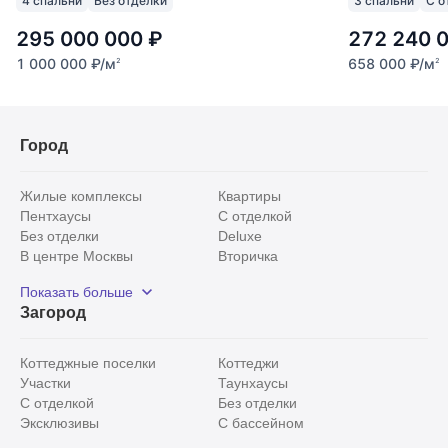
4 спальни
Без отделки
3 спальни
С о
295 000 000
₽
272 240 
1 000 000
₽
/м
658 000
₽
/м
2
2
Город
Жилые комплексы
Квартиры
Пентхаусы
С отделкой
Без отделки
Deluxe
В центре Москвы
Вторичка
Видовые
Эксклюзивы
Показать больше
Рядом с парком
Популярные локации
Загород
С панорамными окнами
Внутри Садового кольца
Коттеджные поселки
Коттеджи
Участки
Таунхаусы
С отделкой
Без отделки
Эксклюзивы
С бассейном
С лесным участком
Истринский район