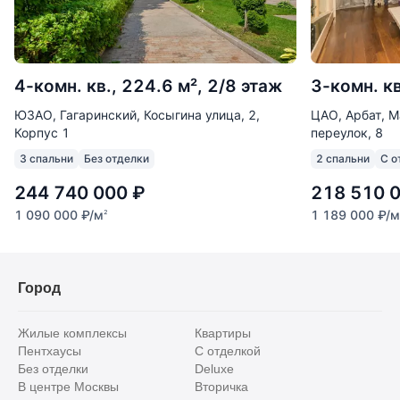
4-комн. кв., 224.6 м², 2/8 этаж
3-комн. кв
ЮЗАО, Гагаринский, Косыгина улица, 2,
ЦАО, Арбат, 
Корпус 1
переулок, 8
3 спальни
Без отделки
2 спальни
С о
244 740 000
₽
218 510 
1 090 000
₽
/м
1 189 000
₽
/м
2
Город
Жилые комплексы
Квартиры
Пентхаусы
С отделкой
Без отделки
Deluxe
В центре Москвы
Вторичка