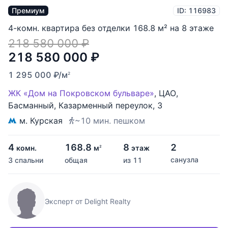
Премиум
ID: 116983
4-комн. квартира без отделки 168.8 м² на 8 этаже
218 580 000
₽
218 580 000
₽
1 295 000
₽
/м
2
ЖК «Дом на Покровском бульваре»
,
ЦАО
,
Басманный
,
Казарменный переулок
,
3
м. Курская
~10 мин. пешком
4
168.8
8
2
комн.
м
этаж
2
санузла
3 спальни
общая
из 11
Эксперт от Delight Realty