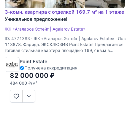
3-комн. квартира с отделкой 169.7 м² на 1 этаже
Уникальное предложение!
ЖК «Агаларов Эстейт | Agalarov Estate»
ID: 4771383
·
ЖК «Агаларов Эстейт | Agalarov Estate»
·
Лот:
113878. Фарида. ЭКСКЛЮЗИВ Point Estate! Предлагается
готовая стильная квартира площадью 169,7 кв.м в
малоквартирном доме на территории закрытого клубного
Point Estate
поселка "Agalarov Estate", расположенного на
Получена аккредитация
Новорижском шоссе. В квартире выполнена
82 000 000
₽
484 000
₽
/м
2