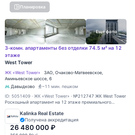
Планировка
Еще фото
3-комн. апартаменты без отделки 74.5 м² на 12
этаже
West Tower
ЖК «West Tower»
ЗАО
,
Очаково-Матвеевское
,
Аминьевское шоссе
, 6
Давыдково
~11 мин. пешком
ID: 5051409
·
ЖК «West Tower»
·
№212747 ЖК West Tower
Роскошный апартамент на 12 этаже премиального
комплекса West Tower. Этот объект идеально подходит для
Kalinka Real Estate
личного проживания или сдачи в аренду с высокой
Получена аккредитация
доходностью. Панорамные виды: высокий 12 этаж
открывает захватывающий
26 480 000
₽
2