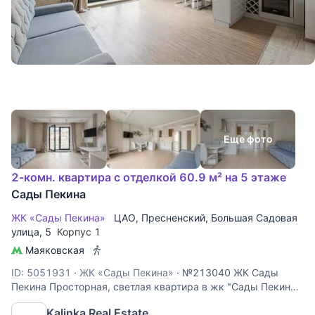
Еще фото
2-комн. квартира с отделкой 60.9 м² на 5 этаже
Сады Пекина
ЖК «Сады Пекина»
ЦАО
,
Пресненский
,
Большая Садовая
улица
, 5
Корпус 1
Маяковская
ID: 5051931
·
ЖК «Сады Пекина»
·
№213040 ЖК Сады
Пекина Просторная, светлая квартира в жк "Сады Пекина"
Планировочное решение предусматривает: большой зал-
Kalinka Real Estate
кухню с распашными, панорамными окнами в пол в