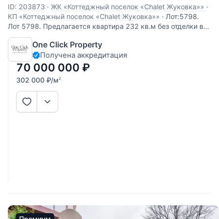
ID: 203873
·
ЖК «Коттеджный поселок «Chalet Жуковка»»
·
КП «Коттеджный поселок «Chalet Жуковка»»
·
Лот:5798.
Лот 5798. Предлагается квартира 232 кв.м без отделки в
ЖК «Жуковка Шале». В квартире можно
One Click Property
спланировать просторную гостиную с отличным балконом,
Получена аккредитация
кухню, столовую, три спальни с ванными комнатами и
гардеробными. Приятные виды на парк и
70 000 000
₽
302 000
₽
/м
2
Премиум