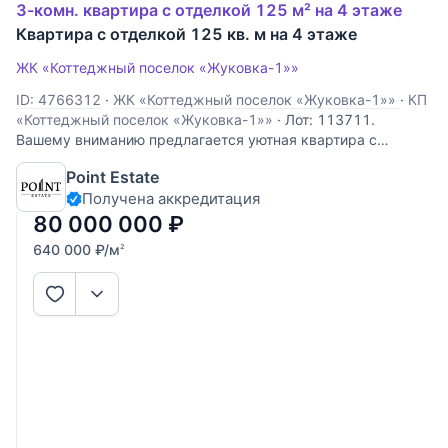
3-комн. квартира с отделкой 125 м² на 4 этаже
Квартира с отделкой 125 кв. м на 4 этаже
ЖК «Коттеджный поселок «Жуковка-1»»
ID: 4766312
·
ЖК «Коттеджный поселок «Жуковка-1»»
·
КП
«Коттеджный поселок «Жуковка-1»»
·
Лот: 113711.
Вашему вниманию предлагается уютная квартира с
дизайнерским ремонтом в Жуковке. Просторные и
Point Estate
светлые помещения включают в себя: кухню-столовую,
Получена аккредитация
гостиную, столовую и две спальни, одна из которых
оборудована гардеробной и отдельным
80 000 000
₽
640 000
₽
/м
2