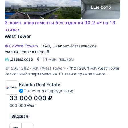
Еще фото
3-комн. апартаменты без отделки 90.2 м² на 13
этаже
West Tower
ЖК «West Tower»
ЗАО
,
Очаково-Матвеевское
,
Аминьевское шоссе
, 6
Давыдково
~11 мин. пешком
ID: 5051382
·
ЖК «West Tower»
·
№212864 ЖК West Tower
Роскошный апартамент на 13 этаже премиального
комплекса West Tower. Этот объект идеально подходит для
Kalinka Real Estate
личного проживания или сдачи в аренду с высокой
Получена аккредитация
доходностью. Панорамные виды: высокий 13 этаж
открывает захватывающий
33 000 000
₽
366 000
₽
/м
2
Видовая