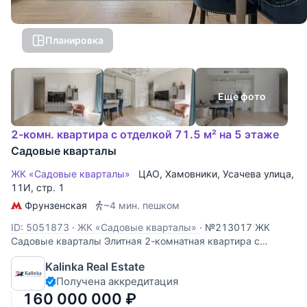
Планировка
Еще фото
2-комн. квартира с отделкой 71.5 м² на 5 этаже
Садовые кварталы
ЖК «Садовые кварталы»
ЦАО
,
Хамовники
,
Усачева улица
,
11И, стр. 1
Фрунзенская
~4 мин. пешком
ID: 5051873
·
ЖК «Садовые кварталы»
·
№213017 ЖК
Садовые кварталы Элитная 2-комнатная квартира с
дизайнерским ремонтом в легендарном ЖК «Садовые
Kalinka Real Estate
кварталы» (Хамовники). Окна выходят в благоустроенный
Получена аккредитация
внутренний двор. Вы получаете абсолютную тишину,
приватность и много света без уличного
160 000 000
₽