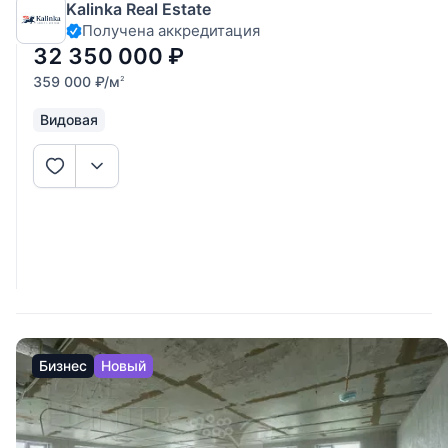
Kalinka Real Estate
личного проживания или сдачи в аренду с высокой
Получена аккредитация
доходностью. Панорамные виды: высокий 12 этаж
открывает захватывающий
32 350 000
₽
359 000
₽
/м
2
Видовая
Бизнес
Новый