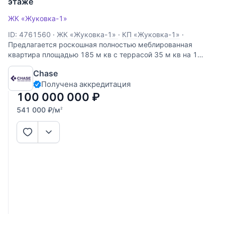
этаже
ЖК «Жуковка-1»
ID: 4761560
·
ЖК «Жуковка-1»
·
КП «Жуковка-1»
·
Предлагается роскошная полностью меблированная
квартира площадью 185 м кв с террасой 35 м кв на 1
этаже / 7 этажного дома в КП Жуковка-1! Дизайнерский
Chase
ремонт с использованием импортных материалов от
Получена аккредитация
ведущих производителей! Планировка включает в себя
100 000 000
₽
541 000
₽
/м
2