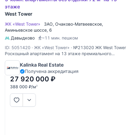
этаже
West Tower
ЖК «West Tower»
ЗАО
,
Очаково-Матвеевское
,
Аминьевское шоссе
, 6
Давыдково
~11 мин. пешком
ID: 5051420
·
ЖК «West Tower»
·
№213020 ЖК West Tower
Роскошный апартамент на 13 этаже премиального
комплекса West Tower. Этот объект идеально подходит для
Kalinka Real Estate
личного проживания или сдачи в аренду с высокой
Получена аккредитация
доходностью. Панорамные виды: высокий 13 этаж
открывает захватывающий
27 920 000
₽
388 000
₽
/м
2