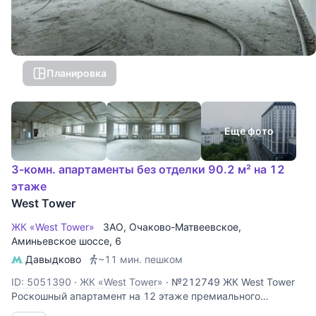
Планировка
Еще фото
3-комн. апартаменты без отделки 90.2 м² на 12
этаже
West Tower
ЖК «West Tower»
ЗАО
,
Очаково-Матвеевское
,
Аминьевское шоссе
, 6
Давыдково
~11 мин. пешком
ID: 5051390
·
ЖК «West Tower»
·
№212749 ЖК West Tower
Роскошный апартамент на 12 этаже премиального
комплекса West Tower. Этот объект идеально подходит для