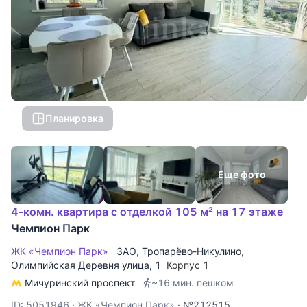
Планировка
Еще фото
4-комн. квартира с отделкой 105 м² на 17 этаже
Чемпион Парк
ЖК «Чемпион Парк»
ЗАО
,
Тропарёво-Никулино
,
Олимпийская Деревня улица
, 1
Корпус 1
Мичуринский проспект
~16 мин. пешком
ID: 5051946
·
ЖК «Чемпион Парк»
·
№212515