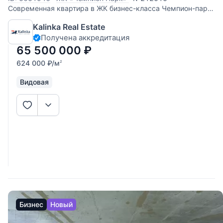
Современная квартира в ЖК бизнес-класса Чемпион-парк
(застройщик Интеко). Эргономичная планировка: - 3
Kalinka Real Estate
спальни; - просторная кухня-гостиная; - два санузла; -
Получена аккредитация
вместительная гардеробная; - отдельная постирочная; -
большая утепленная
65 500 000
₽
624 000
₽
/м
2
Видовая
Бизнес
Новый