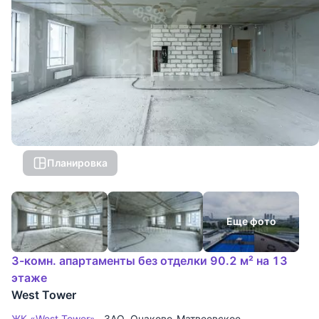
Планировка
Еще фото
3-комн. апартаменты без отделки 90.2 м² на 13
этаже
West Tower
ЖК «West Tower»
ЗАО
,
Очаково-Матвеевское
,