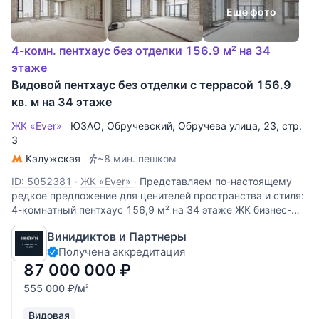
Еще фото
4-комн. пентхаус без отделки 156.9 м² на 34
этаже
Видовой пентхаус без отделки с террасой 156.9
кв. м на 34 этаже
ЖК «Ever»
ЮЗАО
,
Обручевский
,
Обручева улица
, 23, стр.
3
Калужская
~8 мин. пешком
ID: 5052381
·
ЖК «Ever»
·
Представляем по-настоящему
редкое предложение для ценителей пространства и стиля:
4-комнатный пентхаус 156,9 м² на 34 этаже ЖК бизнес-
класса «EVER». Это ваш личный городской оазис на высоте,
Винидиктов и Партнеры
где утро начинается с панорамного вида на Москву, а
Получена аккредитация
87 000 000
₽
555 000
₽
/м
2
Видовая