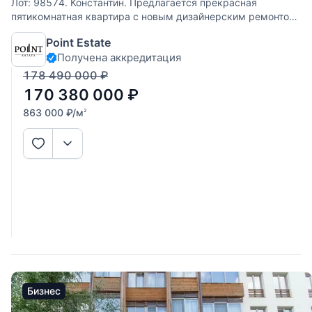
Лот: 98574. Константин. Предлагается прекрасная
пятикомнатная квартира с новым дизайнерским ремонтом
в ЖК "Жуковка Шале". Интегрирована система увлажнения
Point Estate
квартиры, система умный дом, установлены шторы с
Получена аккредитация
электроприводом. Комфортная планировка:
178 490 000
₽
170 380 000
₽
863 000
₽
/м
2
Бизнес