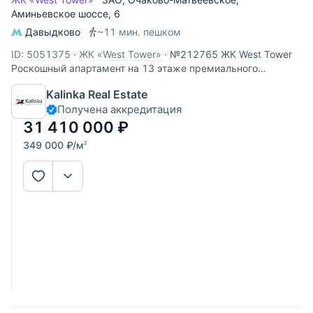
Аминьевское шоссе
, 6
Давыдково
~11 мин. пешком
ID: 5051375
·
ЖК «West Tower»
·
№212765 ЖК West Tower
Роскошный апартамент на 13 этаже премиального
комплекса West Tower. Этот объект идеально подходит для
Kalinka Real Estate
личного проживания или сдачи в аренду с высокой
Получена аккредитация
доходностью. Панорамные виды: высокий 13 этаж
открывает вид во двор,
31 410 000
₽
349 000
₽
/м
2