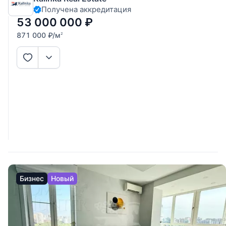
Получена аккредитация
формате французского балкона, просторную спальню с
отдельной, большой
53 000 000
₽
871 000
₽
/м
2
Бизнес
Новый