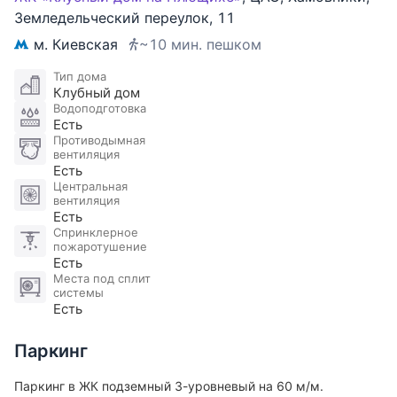
доступность, быстрый выезд на Садовое кольцо и
Земледельческий переулок
,
11
Ростовскую набережную. Имеется машиноместо
м. Киевская
~10 мин. пешком
(не входит в стоимость).
Тип дома
Клубный дом
Торг уместен! Звоните, уважаемые клиенты!
Водоподготовка
Есть
Противодымная
вентиляция
Есть
Центральная
вентиляция
Есть
Спринклерное
пожаротушение
Есть
Места под сплит
системы
Есть
Паркинг
Паркинг в ЖК подземный 3-уровневый на 60 м/м.