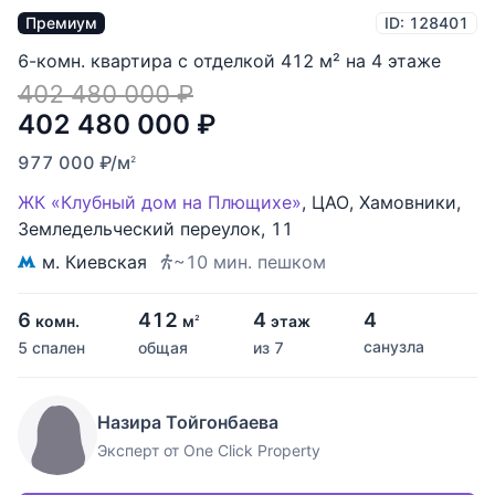
Премиум
ID: 128401
6-комн. квартира с отделкой 412 м² на 4 этаже
402 480 000
₽
402 480 000
₽
977 000
₽
/м
2
ЖК «Клубный дом на Плющихе»
,
ЦАО
,
Хамовники
,
Земледельческий переулок
,
11
м. Киевская
~10 мин. пешком
6
412
4
4
комн.
м
этаж
2
санузла
5 спален
общая
из 7
Назира Тойгонбаева
Эксперт от One Click Property