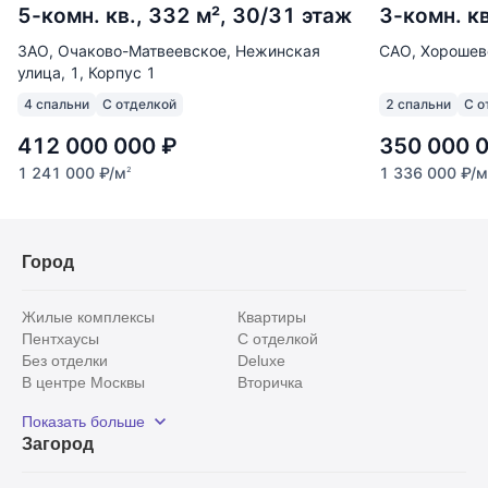
5-комн. кв., 332 м², 30/31 этаж
3-комн. кв
ЗАО, Очаково-Матвеевское, Нежинская
САО, Хорошевс
улица, 1, Корпус 1
4 спальни
С отделкой
2 спальни
С о
412 000 000
₽
350 000 
1 241 000
₽
/м
1 336 000
₽
/м
2
Город
Жилые комплексы
Квартиры
Пентхаусы
С отделкой
Без отделки
Deluxe
В центре Москвы
Вторичка
Видовые
Эксклюзивы
Показать больше
Рядом с парком
Популярные локации
Загород
С панорамными окнами
Внутри Садового кольца