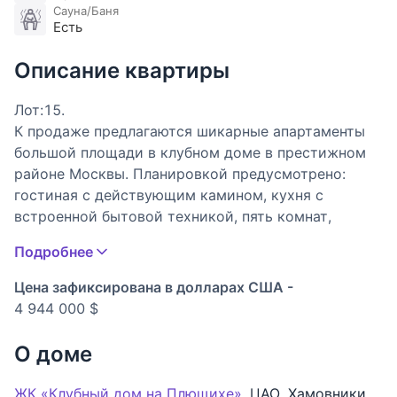
Сауна/Баня
Есть
Описание квартиры
Лот:15.
К продаже предлагаются шикарные апартаменты
большой площади в клубном доме в престижном
районе Москвы. Планировкой предусмотрено:
гостиная с действующим камином, кухня с
встроенной бытовой техникой, пять комнат,
четыре санузла, гардеробная, подсобные
Подробнее
помещения, терраса. Окна выходят во двор.
Предусмотрен автомобильный лифт, который
Цена зафиксирована в долларах США -
поднимает вас прямо на этаж и также спускается
4 944 000 $
в подземный паркинг. Прекрасная инфраструктура
района: в пешей доступности станции метро,
О доме
детские сады, школы, магазины, кафе и рестораны,
Ростовская набережная. Хорошая транспортная
ЖК «Клубный дом на Плющихе»
,
ЦАО
,
Хамовники
,