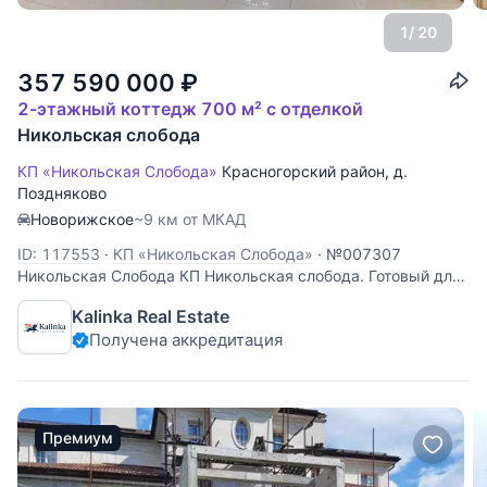
1
/ 20
357 590 000
₽
2-этажный коттедж 700 м² с отделкой
Никольская слобода
КП «Никольская Слобода»
Красногорский район
,
д.
Поздняково
Новорижское
~9 км от МКАД
ID: 117553
·
КП «Никольская Слобода»
·
№007307
Никольская Слобода КП Никольская слобода. Готовый для
проживания дом в коттеджном поселке Никольская
Kalinka Real Estate
слобода. Планировка дома: 1 этаж: холл, гардеробная,
Получена аккредитация
гостевой с/у, кухня-столовая, гостиная с камином и
обеденной зоной, зимний сад с
Премиум