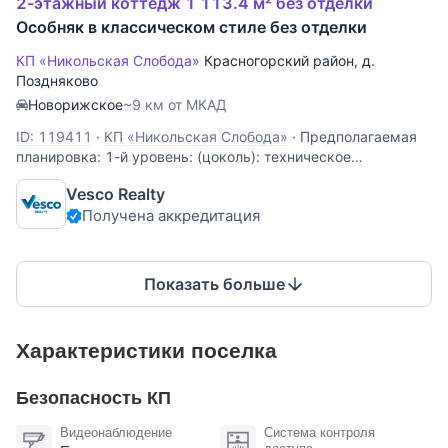
2-этажный коттедж 1 113.4 м² без отделки
Особняк в классическом стиле без отделки
КП «Никольская Слобода»
Красногорский район
,
д.
Поздняково
Новорижское
~9 км от МКАД
ID: 119411
·
КП «Никольская Слобода»
·
Предполагаемая
планировка: 1-й уровень: (цоколь): техническое
помещение; 2-й уровень: двусветная гостиная с камином,
Vesco Realty
кухня, совмещенная с обеденной зоной, спальня с
Получена аккредитация
санузлом, гардеробная, полноценный и гостевой санузлы,
СПА-зона с бассейном, сауной
Показать больше
Характеристики поселка
Безопасность КП
Видеонаблюдение
Система контроля