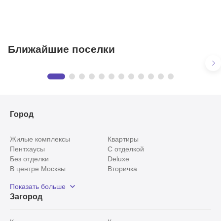
Ближайшие поселки
Третья охота
Предложения
в КП «Третья охота»
12 объектов
Город
Жилые комплексы
Квартиры
Пентхаусы
С отделкой
Без отделки
Deluxe
В центре Москвы
Вторичка
Видовые
Эксклюзивы
Показать больше
Рядом с парком
Популярные локации
Загород
С панорамными окнами
Внутри Садового кольца