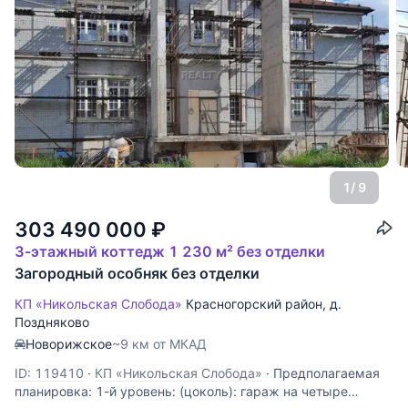
1
/ 9
303 490 000
₽
3-этажный коттедж 1 230 м² без отделки
Загородный особняк без отделки
КП «Никольская Слобода»
Красногорский район
,
д.
Поздняково
Новорижское
~9 км от МКАД
ID: 119410
·
КП «Никольская Слобода»
·
Предполагаемая
планировка: 1-й уровень: (цоколь): гараж на четыре