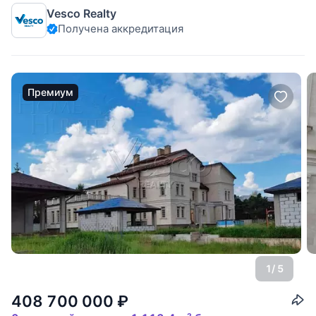
машиноместа, техническое помещение; 2-й уровень: две
Vesco Realty
гостиные, одна из которых с камином, кухня, спальня с
Получена аккредитация
санузлом, гардеробная, полноценный и гостевой санузлы,
СПА-зона с бассейном
Премиум
1
/ 5
408 700 000
₽