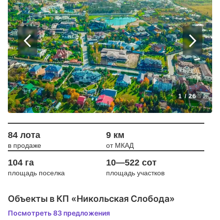
1
/
26
84 лота
9 км
в продаже
от МКАД
104 га
10—522 сот
площадь поселка
площадь участков
Объекты в КП «Никольская Слобода»
Посмотреть 83 предложения