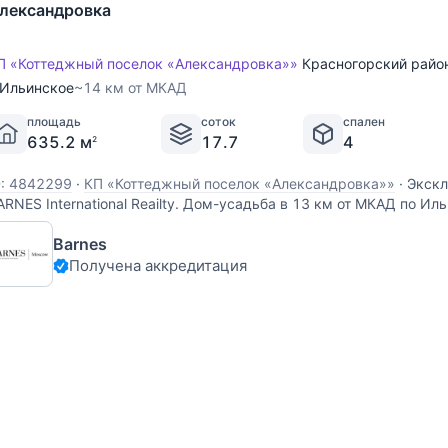
лександровка
П «Коттеджный поселок «Александровка»»
Красногорский райо
Ильинское
~14 км от МКАД
площадь
соток
спален
635.2 м
17.7
4
2
D: 4842299
·
КП «Коттеджный поселок «Александровка»»
·
Экскл
ARNES International Reailty. Дом-усадьба в 13 км от МКАД по Ил
добным заездом как с Рублево-Успенского, так и с Новорижско
Barnes
бладает целым рядом неоспоримых преимуществ: поселок Але
Получена аккредитация