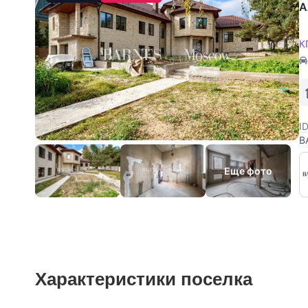
А
К
I
B
у
о
Еще фото
Характеристики поселка