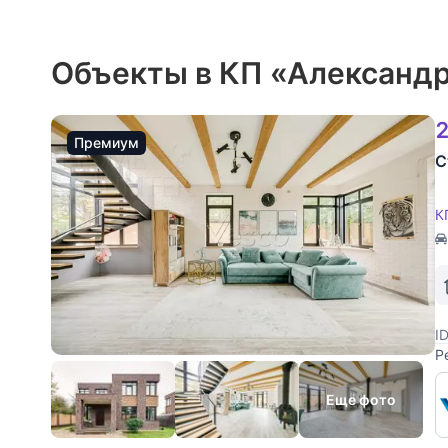
Объекты в КП «Александ
2
Премиум
С
К
I
Р
к
к
Еще фото