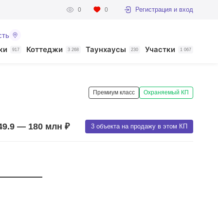
Регистрация и вход
0
0
сть
ки
Коттеджи
Таунхаусы
Участки
917
3 268
230
1 067
Премиум класс
Охраняемый КП
49.9 — 180 млн ₽
3 объекта на продажу в этом КП