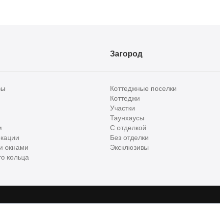
Загород
вы
Коттеджные поселки
Коттеджи
Участки
Таунхаусы
м
С отделкой
кации
Без отделки
и окнами
Эксклюзивы
о кольца
сти и бизнес класса в России. Используя сервис, вы соглашаетесь с
Пользов
е
ООО "ХоумХантер", email:
support@homehunter.ru
. На информационном рес