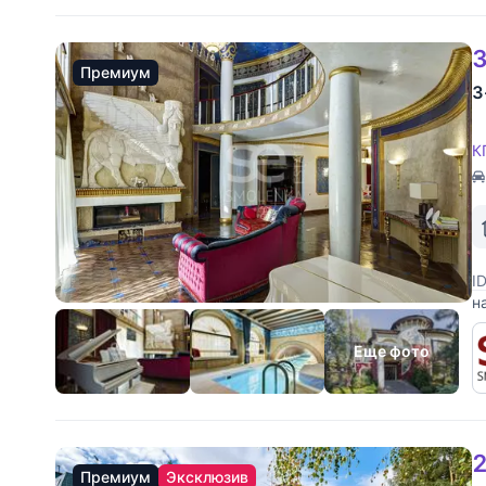
3
Премиум
3
К
I
н
м
м
Еще фото
2
Премиум
Эксклюзив