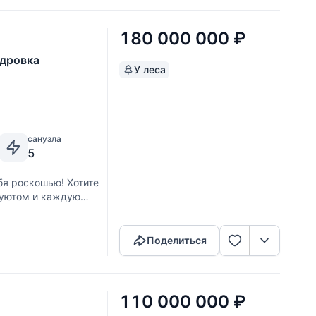
180 000 000
₽
ндровка
У леса
санузла
5
я роскошью! Хотите
 уютом и каждую
Скопировать ссылку
ом уже сегодня
Поделиться
110 000 000
₽
и