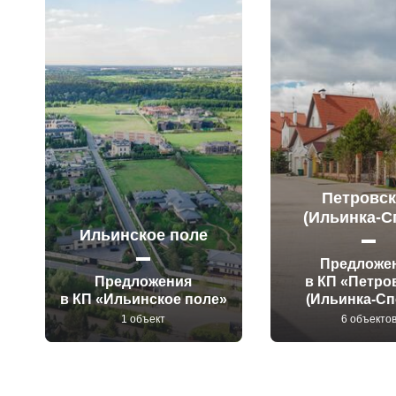
Петровс
(Ильинка-С
Ильинское поле
Предложе
Предложения
в КП «Петро
в КП «Ильинское поле»
(Ильинка-Сп
1 объект
6 объекто