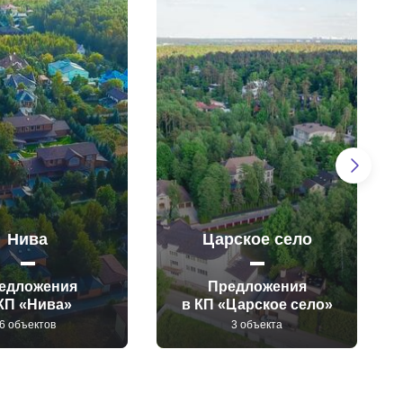
Нива
Царское село
едложения
Предложения
КП «Нива»
в КП «Царское село»
6 объектов
3 объекта