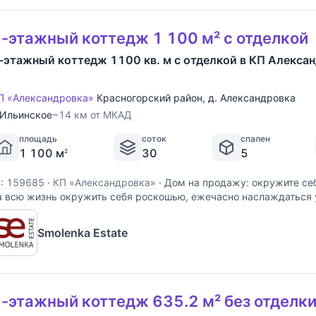
-этажный коттедж 1 100 м² с отделкой
-этажный коттедж 1100 кв. м с отделкой в КП Алекса
П «Александровка»
Красногорский район
,
д. Александровка
Ильинское
~14 км от МКАД
площадь
соток
спален
1 100 м
30
5
2
D: 159685
·
КП «Александровка»
·
Дом на продажу: окружите себ
а всю жизнь окружить себя роскошью, ежечасно наслаждаться
инуту чувствовать себя в безопасности? Тогда этот шикарный д
ожет стать вашим. Дом расположен в охраняемом
Smolenka Estate
-этажный коттедж 635.2 м² без отделк