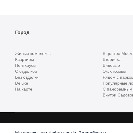
Город
Жилые комплексы
В центре Моск
Квартиры
Вторичка
Пентхаусы
Видовые
С отделкой
Эксклюзивы
Без отделки
Рядом с парко
Deluxe
Популярные ло
На карте
С панорамным
Внутри Садовог
Homehunter - первый полноценный онлайн-сервис элитной недвижимо
Хантер. Оплачивая услуги, вы принимаете
Лицензионное соглашени
Мы используем файлы cookie.
Подробнее