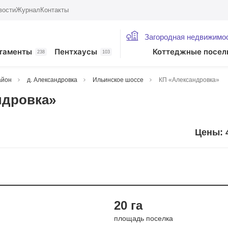
вости
Журнал
Контакты
Загородная недвижимо
таменты
Пентхаусы
Коттеджные посел
238
103
айон
д. Александровка
Ильинское шоссе
КП «Александровка»
ндровка»
Цены: 
и 2021
20 га
площадь поселка