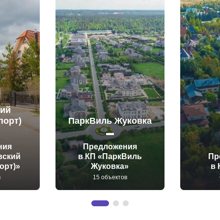
кий
порт)
ПаркВиль Жуковка
ния
Предложения
вский
в КП «ПаркВиль
Пр
орт)»
Жуковка»
в 
в
15 объектов