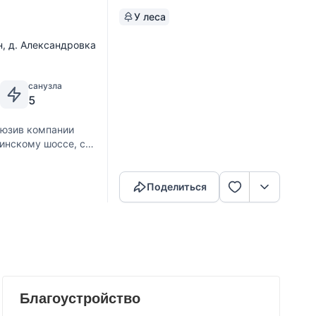
У леса
н
,
д. Александровка
санузла
5
юзив компании
ьинскому шоссе, с
Скопировать ссылку
го шоссе. Локация
ксандровка
Поделиться
Благоустройство