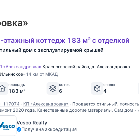
ровка»
-этажный коттедж 183 м² с отделкой
тильный дом с эксплуатируемой крышей
П «Александровка»
Красногорский район
,
д. Александровка
Ильинское
~14 км от МКАД
площадь
соток
спален
183 м
6
4
2
D: 117074
·
КП «Александровка»
·
Продается стильный, полност
емонт 2020 года. Качественные дорогие материалы. Сам дом - 
ирпича, обшит клинкером. Очень удобная планировка. На 1 этаж
Vesco Realty
ухонной зоной и выходом на летнюю террасу и
Получена аккредитация