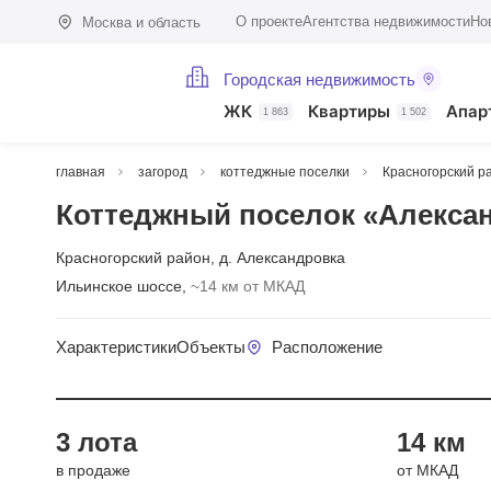
О проекте
Агентства недвижимости
Но
Москва и область
Городская недвижимость
ЖК
Квартиры
Апар
1 863
1 502
главная
загород
коттеджные поселки
Красногорский р
Коттеджный поселок «Алекса
Красногорский район
,
д. Александровка
Ильинское шоссе,
~14 км от МКАД
Характеристики
Объекты
Расположение
Год сдач
3 лота
14 км
в продаже
от МКАД