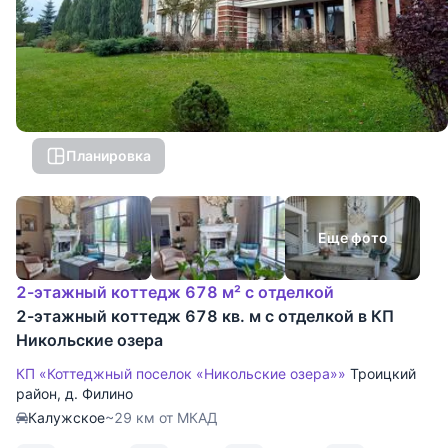
Планировка
Еще фото
2-этажный коттедж 678 м² с отделкой
2-этажный коттедж 678 кв. м с отделкой в КП
Никольские озера
КП «Коттеджный поселок «Никольские озера»»
Троицкий
район
,
д. Филино
Калужское
~29 км от МКАД