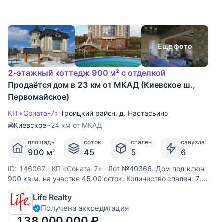
Еще фото
2-этажный коттедж 900 м² с отделкой
Продаётся дом в 23 км от МКАД (Киевское ш.,
Первомайское)
КП «Соната-7»
Троицкий район
,
д. Настасьино
Киевское
~24 км от МКАД
площадь
соток
спален
санузла
900 м
45
5
6
2
ID: 146067
·
КП «Соната-7»
·
Лот №40366. Дом под ключ
900 кв.м. на участке 45.00 соток. Количество спален: 7.
Коттеджный посёлок «Соната 7», Киевское шоссе, 23 км от
Life Realty
МКАД. На земельном участке выполнены высококлассные
Получена аккредитация
ландшафтные работы, проложены прогулочные дорожки,
сделано
138 000 000
₽