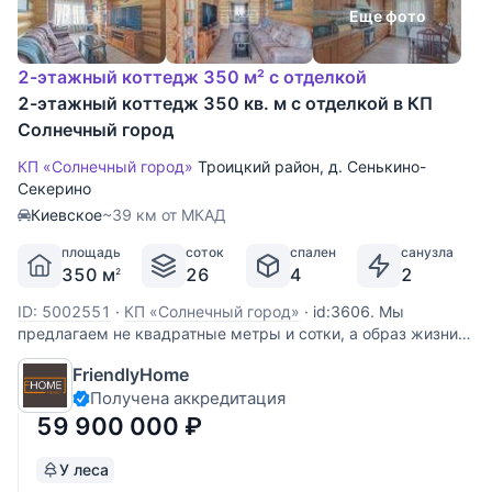
Еще фото
2-этажный коттедж 350 м² с отделкой
2-этажный коттедж 350 кв. м с отделкой в КП
Солнечный город
КП «Солнечный город»
Троицкий район
,
д. Сенькино-
Секерино
Киевское
~39 км от МКАД
площадь
соток
спален
санузла
350 м
26
4
2
2
ID: 5002551
·
КП «Солнечный город»
·
id:3606. Мы
предлагаем не квадратные метры и сотки, а образ жизни!
Предлагается домовладение общей площадью 350 м² на
FriendlyHome
прилесном участке 26 соток с собственным выходом в
Получена аккредитация
лес. 📍 Локация: камерный коттеджный поселок
«Экодеревня» (мкр. Солнечный город
59 900 000
₽
У леса