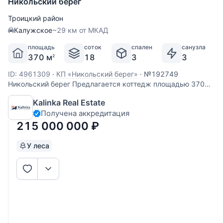
Никольский берег
Троицкий район
Калужское
~29 км от МКАД
площадь
соток
спален
санузла
370 м
18
3
3
2
ID: 4961309
·
КП «Никольский берег»
·
№192749
Никольский берег Предлагается коттедж площадью 370
кв. м на участке 18 соток в охраняемом поселке
Kalinka Real Estate
Никольский берег. Дом деревянный - финский клееный
Получена аккредитация
брус, в идеальном состоянии. В планировке
предусмотрены 3 спальни, кабинет, 3 санузла,
215 000 000
₽
У леса