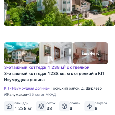
Еще фото
3-этажный коттедж 1 238 м² с отделкой
3-этажный коттедж 1238 кв. м с отделкой в КП
Изумрудная долина
КП «Изумрудная долина»
Троицкий район
,
д. Ширяево
Калужское
~25 км от МКАД
площадь
соток
спален
санузла
1 238 м
38
6
8
2