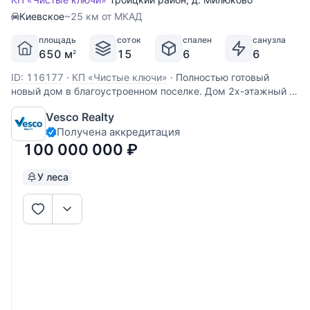
Киевское
~25 км от МКАД
площадь
соток
спален
санузла
650 м
15
6
6
2
ID: 116177
·
КП «Чистые ключи»
·
Полностью готовый
новый дом в благоустроенном поселке. Дом 2х-этажный +
мансарда, общей площадью 650 кв.м, участок 15 соток.
Vesco Realty
Все коммуникации. Участок с плодовыми деревьями и
Получена аккредитация
кустарниками (яблони, слива, груша, малина, голубика,
смородина),
100 000 000
₽
У леса