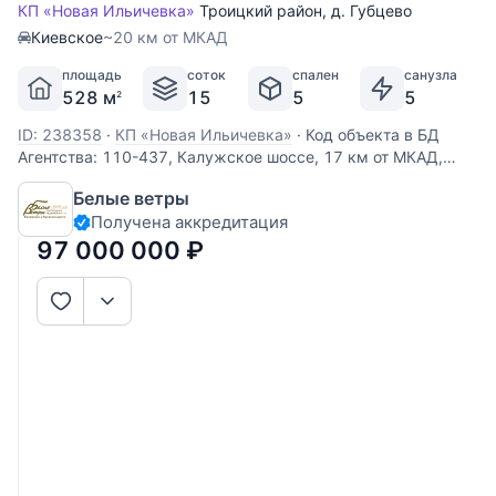
КП «Новая Ильичевка»
Троицкий район
,
д. Губцево
Киевское
~20 км от МКАД
площадь
соток
спален
санузла
528 м
15
5
5
2
ID: 238358
·
КП «Новая Ильичевка»
·
Код объекта в БД
Агентства: 110-437, Калужское шоссе, 17 км от МКАД,
Ильичевка к/п (Ильичевка). Красивый проект дома в
Белые ветры
европейском стиле, облицован немецким клинкерным
Получена аккредитация
кирпичом. На шикарном участке с множеством лесных
деревьев, кроме
97 000 000
₽