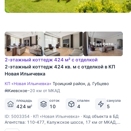
Еще фото
2-этажный коттедж 424 м² с отделкой
2-этажный коттедж 424 кв. м с отделкой в КП
Новая Ильичевка
КП «Новая Ильичевка»
Троицкий район
,
д. Губцево
Киевское
~20 км от МКАД
площадь
соток
спален
санузла
424 м
10
4
5
2
ID: 5003354
·
КП «Новая Ильичевка»
·
Код объекта в БД
Агентства: 110-477, Калужское шоссе, 17 км от МКАД,
Ильичевка к/п (Ильичевка). Дом, полностью готовый к