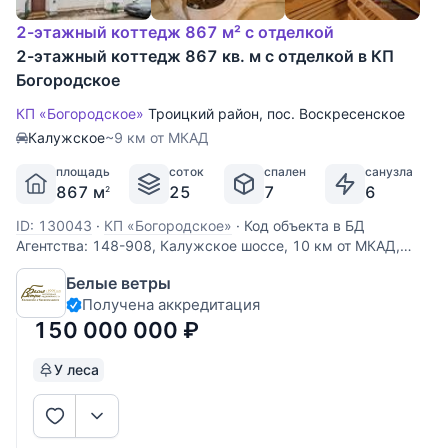
2-этажный коттедж 867 м² с отделкой
2-этажный коттедж 867 кв. м с отделкой в КП
Богородское
КП «Богородское»
Троицкий район
,
пос. Воскресенское
Калужское
~9 км от МКАД
площадь
соток
спален
санузла
867 м
25
7
6
2
ID: 130043
·
КП «Богородское»
·
Код объекта в БД
Агентства: 148-908, Калужское шоссе, 10 км от МКАД,
Богородское КП (Городище). Усадьба в строгоохраняемом
Белые ветры
обжитом коттеджном поселке в едином стиле, в самом
Получена аккредитация
престижном месте Калужского шоссе, в окружении
соснового и
150 000 000
₽
У леса