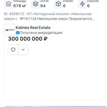
площадь
соток
спален
санузла
678 м
64
6
6
2
ID: 4928512
·
КП «Коттеджный поселок «Никольские
озера»»
·
№191734 Никольские озера Предлагается
стильная резиденция площадью 600 кв. м на участке 64
Kalinka Real Estate
сотки в охраняемом поселке Никольские озера. Участок
Получена аккредитация
расположен на живописном берегу реки Алешинки. На
территорию ведут два въезда. Участок облагорожен,
300 000 000
₽