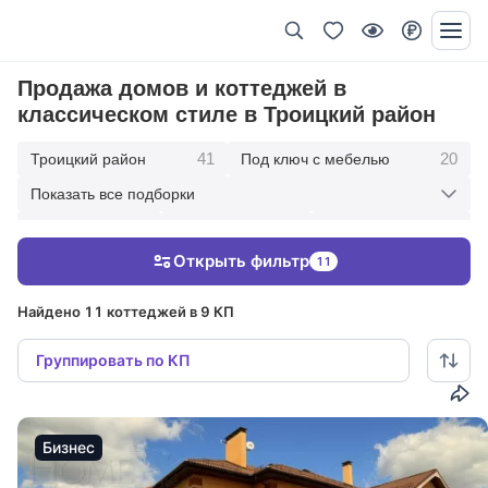
Продажа домов и коттеджей в
классическом стиле в Троицкий район
41
20
Троицкий район
Под ключ с мебелью
Показать все подборки
28
13
1
С отделкой
Без отделки
10 км от МКАД
Открыть фильтр
11
13
20 км от МКАД
Найдено 11 коттеджей в 9 КП
Группировать по КП
Бизнес