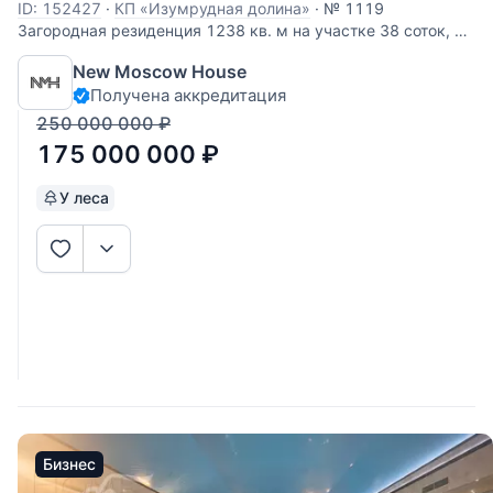
ID: 152427
·
КП «Изумрудная долина»
·
№ 1119
Загородная резиденция 1238 кв. м на участке 38 соток, в
коттеджном поселке бизнес-класса «Изумрудная долина».
New Moscow House
Поселок расположен в 23 км от МКАД по Калужскому
Получена аккредитация
шоссе. Деревня Ширяево, поселение Первомайское,
Москва. Ключевые особенности:
250 000 000
₽
175 000 000
₽
У леса
Бизнес