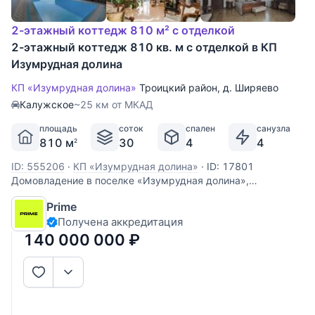
2-этажный коттедж 810 м² с отделкой
2-этажный коттедж 810 кв. м с отделкой в КП
Изумрудная долина
КП «Изумрудная долина»
Троицкий район
,
д. Ширяево
Калужское
~25 км от МКАД
площадь
соток
спален
санузла
810 м
30
4
4
2
ID: 555206
·
КП «Изумрудная долина»
·
ID: 17801
Домовладение в поселке «Изумрудная долина»,
расположенное всего в 29 км от МКАД по Калужскому
Prime
шоссе. Двухэтажный дом площадью 810 кв.м.
Получена аккредитация
расположенный на просторном участке 30 соток,
предлагается «под ключ» с премиальной мебелью и
140 000 000
₽