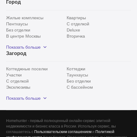
Город
Жилые комплексы
Квартиры
Пентхаусы
С отделкой
Без отделки
Deluxe
В центре Москвы
Вторичка
Видовые
Эксклюзивы
Показать больше
Рядом с парком
Популярные локации
Загород
С панорамными окнами
Внутри Садового кольца
Коттеджные поселки
Коттеджи
Участки
Таунхаусы
С отделкой
Без отделки
Эксклюзивы
С бассейном
С лесным участком
Истринский район
Показать больше
Красногорский район
Минское шоссе
Все
0
Сегодня
0
Homehunter - первый полноценный онлайн-сервис элитной
Вчера
0
недвижимости и бизнес класса в России. Используя сервис, вы
соглашаетесь с
Пользовательским соглашением
и
Политикой