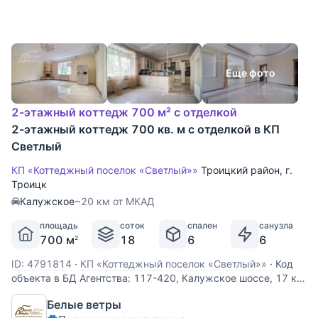
Еще фото
2-этажный коттедж 700 м² с отделкой
2-этажный коттедж 700 кв. м с отделкой в КП
Светлый
КП «Коттеджный поселок «Светлый»»
Троицкий район
,
г.
Троицк
Калужское
~20 км от МКАД
площадь
соток
спален
санузла
700 м
18
6
6
2
ID: 4791814
·
КП «Коттеджный поселок «Светлый»»
·
Код
объекта в БД Агентства: 117-420, Калужское шоссе, 17 км
от МКАД, Светлый к/п (Губцево). Кирпичный дом в
Белые ветры
классическом стиле для большой семьи, полностью