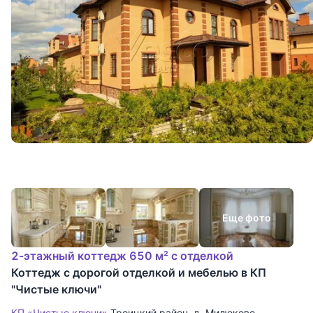
Еще фото
2-этажный коттедж 650 м² с отделкой
Коттедж с дорогой отделкой и мебелью в КП
"Чистые ключи"
КП «Чистые ключи»
Троицкий район
,
д. Милюково