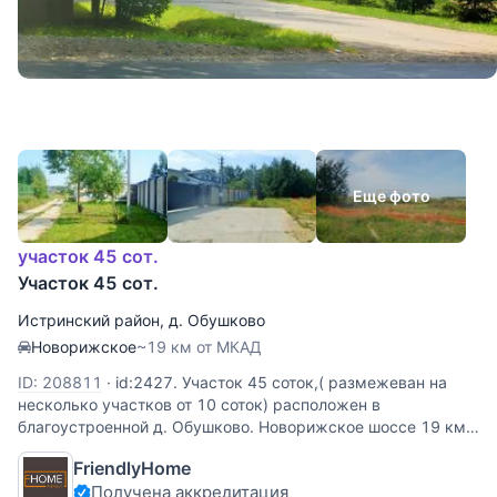
Еще фото
участок 45 сот.
Участок 45 сот.
Истринский район
,
д. Обушково
Новорижское
~19 км от МКАД
ID: 208811
·
id:2427. Участок 45 соток,( размежеван на
несколько участков от 10 соток) расположен в
благоустроенной д. Обушково. Новорижское шоссе 19 км.
Земли поселений, разрешенное использование - для
FriendlyHome
индивидуального жилищного строительства. ГПЗУ получен.
Получена аккредитация