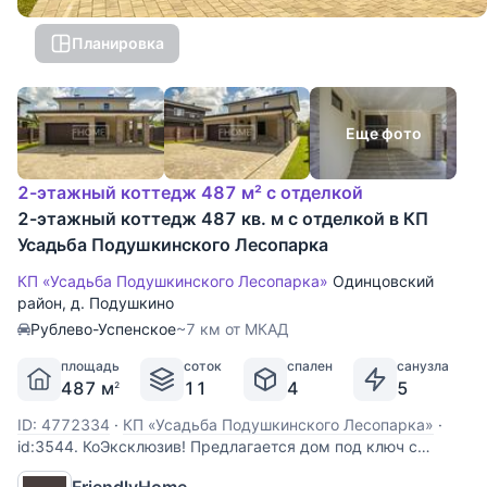
Планировка
Еще фото
2-этажный коттедж 487 м² с отделкой
2-этажный коттедж 487 кв. м с отделкой в КП
Усадьба Подушкинского Лесопарка
КП «Усадьба Подушкинского Лесопарка»
Одинцовский
район
,
д. Подушкино
Рублево-Успенское
~7 км от МКАД
площадь
соток
спален
санузла
487 м
11
4
5
2
ID: 4772334
·
КП «Усадьба Подушкинского Лесопарка»
·
id:3544. КоЭксклюзив! Предлагается дом под ключ с
мебелью, площадью 487м2, расположенный на участке 11
FriendlyHome