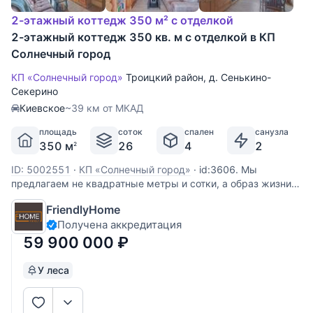
2-этажный коттедж 350 м² с отделкой
2-этажный коттедж 350 кв. м с отделкой в КП
Солнечный город
КП «Солнечный город»
Троицкий район
,
д. Сенькино-
Секерино
Киевское
~39 км от МКАД
площадь
соток
спален
санузла
350 м
26
4
2
2
ID: 5002551
·
КП «Солнечный город»
·
id:3606. Мы
предлагаем не квадратные метры и сотки, а образ жизни!
Предлагается домовладение общей площадью 350 м² на
FriendlyHome
прилесном участке 26 соток с собственным выходом в
Получена аккредитация
лес. 📍 Локация: камерный коттеджный поселок
«Экодеревня» (мкр. Солнечный город
59 900 000
₽
У леса