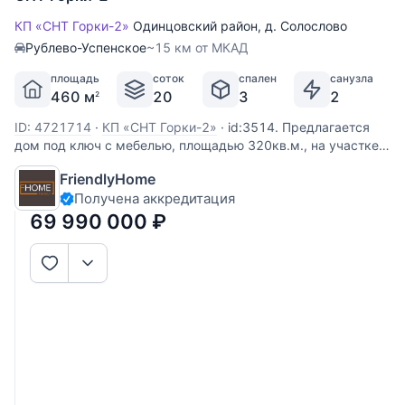
КП «СНТ Горки-2»
Одинцовский район
,
д. Солослово
Рублево-Успенское
~15 км от МКАД
площадь
соток
спален
санузла
460 м
20
3
2
2
ID: 4721714
·
КП «СНТ Горки-2»
·
id:3514. Предлагается
дом под ключ с мебелью, площадью 320кв.м., на участке
20 соток, расположенный в СНТ Горки-2 (2-я очередь) в
FriendlyHome
Солослово, в 18 км от Москвы по Рублево-Успенскому
Получена аккредитация
шоссе или платной дороге. Дом 2015 года постройки,
Отделка 2020 год.
69 990 000
₽