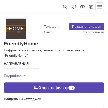
Телефон:
Показать телефон
Сайт:
friendhome.ru
FriendlyHome
Цифровое агентство недвижимости полного цикла
"FriendlyHome"
НАПРАВЛЕНИЯ:
• Жилая недвижимость:
• Продажа/Покупка от застройщиков
Подробнее
• Продажа/Покупка вторичного жилья всех сегментов
• Продажу/Покупка загородной недвижимости всех сегментов
Открыть фильтр
13
• Продажа/Покупка коммерческой недвижимости всех
сегментов
Найдено 13 коттеджей
• Одобрение ипотеки во всех банках