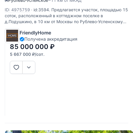
Рублево-Успенское
~11 км от МКАД
ID: 4975759
·
id:3594. Предлагается участок, площадью 15
соток, расположенный в коттеджном поселке в
д.Подушкино, в 10 км от Москвы по Рублево-Успенскому
шоссе или платной дороге. Участок правильной формы,
FriendlyHome
размеры 57х26 метров, на второй линии от леса. Тишина.
Получена аккредитация
85 000 000
₽
5 667 000
₽
/сот.