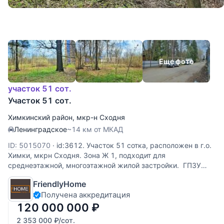
Еще фото
участок 51 сот.
Участок 51 сот.
Химкинский район
,
мкр-н Сходня
Ленинградское
~14 км от МКАД
ID: 5015070
·
id:3612. Участок 51 сотка, расположен в г.о.
Химки, мкрн Сходня. Зона Ж 1, подходит для
среднеэтажной, многоэтажной жилой застройки. ГПЗУ
свежий. Участок расположен вблизи жилого сектора.
FriendlyHome
Подъезд к участку асфальтированный . Вся
Получена аккредитация
120 000 000
₽
2 353 000
₽
/сот.