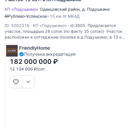
КП «Подушкино»
Одинцовский район
,
д. Подушкино
Рублево-Успенское
~10 км от МКАД
ID: 5002316
·
КП «Подушкино»
·
id:3605. Предлагается
участок, площадью 28 соток (по факту 35 соток)) Участок
расположен в коттеджном поселке в д.Подушкино, в 10 км
от Москвы по Рублево-Успенскому шоссе или платной
FriendlyHome
дороге. Все коммуникации центральные заведены на
Получена аккредитация
участок, имеют
182 000 000
₽
12 134 000
₽
/сот.