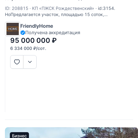
ID: 208815
·
КП «ПЖСК Рождественский»
·
id:3154.
НоПредлагается участок, площадью 15 соток,
расположенный в коттеджном поселке "Рождественский"
FriendlyHome
в Барвихе, в 10 км от Москвы по Рублево-Успенскому
Получена аккредитация
шоссе или платной дороге. Участок для индивидуального
жилищного строительства (ИЖС). Все
95 000 000
₽
6 334 000
₽
/сот.
Бизнес