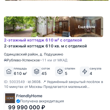
Еще фото
2-этажный коттедж 610 м² с отделкой
2-этажный коттедж 610 кв. м с отделкой
Одинцовский район
,
д. Подушкино
Рублево-Успенское
~11 км от МКАД
площадь
соток
спален
санузла
610 м
45
5
4
2
ID: 5003549
·
id:3608. 📍 Уединённый закрытый посёлок в
10 минутах от Москвы Предлагается маленький
английский парк с вековыми деревьями и выходом в
FriendlyHome
Подушкинский лес. Дубы, клены, липы, каштаны, березы,
Получена аккредитация
голубые ели, ореховые деревья — зона природного
комфорта в
99 990 000
₽