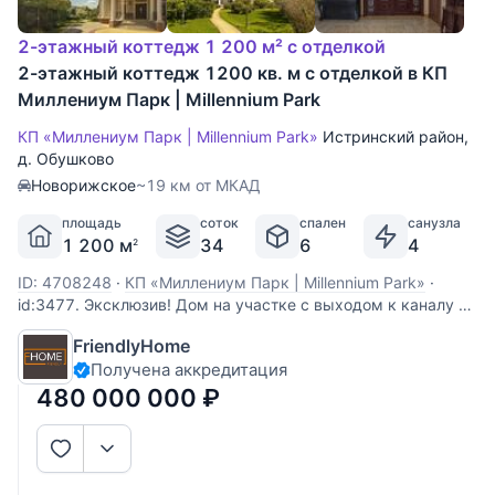
2-этажный коттедж 1 200 м² с отделкой
2-этажный коттедж 1200 кв. м с отделкой в КП
Миллениум Парк | Millennium Park
КП «Миллениум Парк | Millennium Park»
Истринский район
,
д. Обушково
Новорижское
~19 км от МКАД
площадь
соток
спален
санузла
1 200 м
34
6
4
2
ID: 4708248
·
КП «Миллениум Парк | Millennium Park»
·
id:3477. Эксклюзив! Дом на участке с выходом к каналу и
парку! Предлагается домовладение, состоящее из
FriendlyHome
основного жилого дома, площадью 750 кв.м и гостевого
Получена аккредитация
дома со SPA комплексом, площадью 450 кв.м. Приватный
участок, площадью 34 сотки, расположен
480 000 000
₽