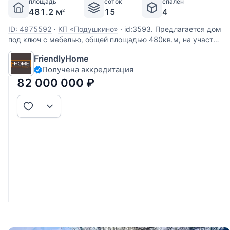
площадь
соток
спален
481.2 м
15
4
2
ID: 4975592
·
КП «Подушкино»
·
id:3593. Предлагается дом
под ключ с мебелью, общей площадью 480кв.м, на участке
15 соток. Дом расположен в коттеджном поселке в
FriendlyHome
д.Подушкино, в 10 км от Москвы по Рублево-Успенскому
Получена аккредитация
шоссе или платной дороге. Дом в хорошем техническом
состоянии.
82 000 000
₽