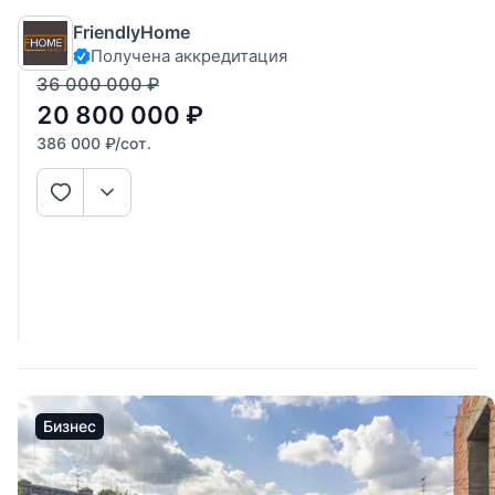
преимущественно хвойных пород), электричество 15 кВт (
FriendlyHome
ТУ получены ), возможность подключения газа. Приватное
Получена аккредитация
36 000 000
₽
20 800 000
₽
386 000
₽
/сот.
Бизнес