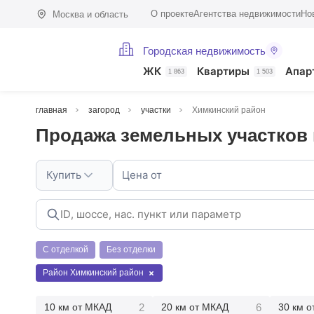
О проекте
Агентства недвижимости
Но
Москва и область
Городская недвижимость
ЖК
Квартиры
Апар
1 863
1 503
главная
загород
участки
Химкинский район
Продажа земельных участков
Купить
Цена от
С отделкой
Без отделки
Район Химкинский район
2
6
10 км от МКАД
20 км от МКАД
30 км 