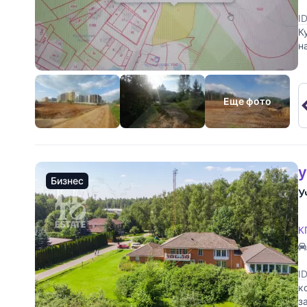
I
К
н
и
Еще фото
у
Бизнес
У
К
I
к
з