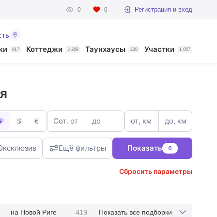
Регистрация и вход
0
0
сть
ки
Коттеджи
Таунхаусы
Участки
917
3 269
230
1 057
ья
Сот. от
до
от, км
до, км
₽
$
€
Эксклюзив
Ещё фильтры
Показать
6
Сбросить параметры
419
на Новой Риге
Показать все подборки