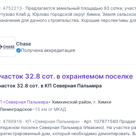
D: 4752213
·
Предлагается земельный площадью 93 сотки, участ
утузово Клаб д. Юрлово городской округ Химки. Земля сельско
азначения для дачного строительства. Хорошие перспективы д
спользования, рядом строится дублер
Chase
Получена аккредитация
часток 32.8 сот. в охраняемом поселке
часток 32.8 сот. в КП Северная Пальмира
П «Северная Пальмира»
Химкинский район
,
г. Химки
Ленинградское
~15 км от МКАД
D: 4760916
·
КП «Северная Пальмира»
·
Арт. 107971560 Продает
отеджном поселке Северная Пальмира (Ивакино). На участке р
арегистрированный дом, который необходимо демонтировать. 