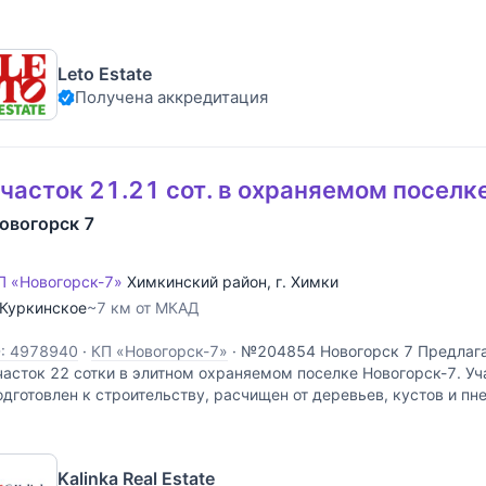
отографиях дом еще до необходимости демонтажа. Все комму
Leto Estate
Получена аккредитация
часток 21.21 сот. в охраняемом поселк
овогорск 7
П «Новогорск-7»
Химкинский район
,
г. Химки
Куркинское
~7 км от МКАД
D: 4978940
·
КП «Новогорск-7»
·
№204854 Новогорск 7 Предлага
часток 22 сотки в элитном охраняемом поселке Новогорск-7. У
одготовлен к строительству, расчищен от деревьев, кустов и пн
ровень, проложена временная дорога для
Kalinka Real Estate