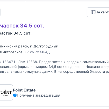
На карт
часток 34.5 сот.
часток 34.5 сот.
имкинский район
,
г. Долгопрудный
Дмитровское
~17 км от МКАД
D: 133471
·
Лот: 12338. Предлагается к продаже замечательный
равильной формы размером 34,5 сотки в деревне Ивакино с п
ентральными коммуникациями. В непосредственной близости р
ивописное Клязьминское водохранилище.
Point Estate
Получена аккредитация