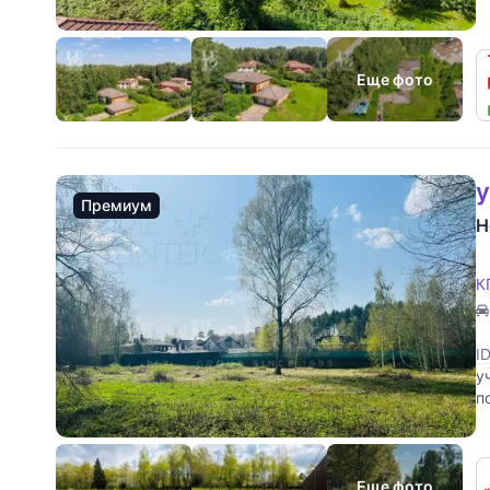
ф
Еще фото
у
Премиум
Н
К
I
у
п
у
Еще фото