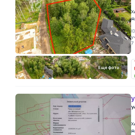
Х
I
у
7
т
Еще фото
у
У
Х