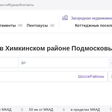
вости
Журнал
Контакты
Загородная недвижимо
таменты
Пентхаусы
Коттеджные посел
239
102
 в Химкинском районе Подмосков
до
Шоссе
Районы
6
6
7
от МКАД
50 км от МКАД
в пределах МКАД