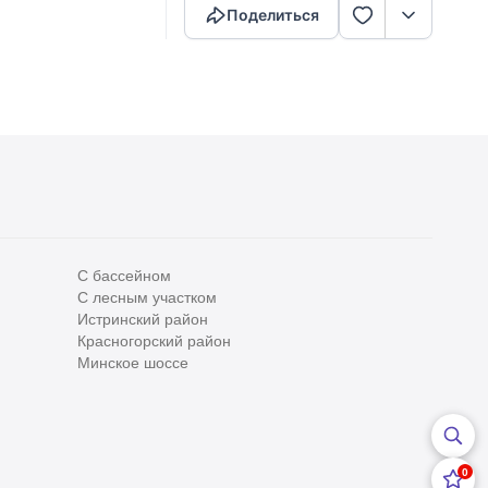
Поделиться
С бассейном
С лесным участком
Истринский район
Все
0
Красногорский район
Сегодня
0
Минское шоссе
Вчера
0
За неделю
0
0
За месяц
0