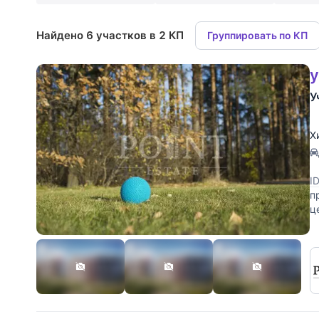
Найдено 6 участков в 2 КП
Группировать по КП
у
У
Х
I
п
ц
ж