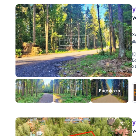
у
У
Х
I
Б
х
г
Еще фото
у
У