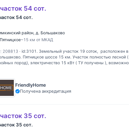
часток 54 сот.
часток 54 сот.
имкинский район
,
д. Большаково
Пятницкое
~15 км от МКАД
D: 208813
·
id:3101. Земельный участок 19 соток, расположен в
ольшаково. Пятницкое шоссе 15 км. Участок полностью лесной 
войных пород), электричество 15 кВт ( ТУ получены ), возможн
аза. Приватное
FriendlyHome
Получена аккредитация
часток 35 сот.
часток 35 сот.