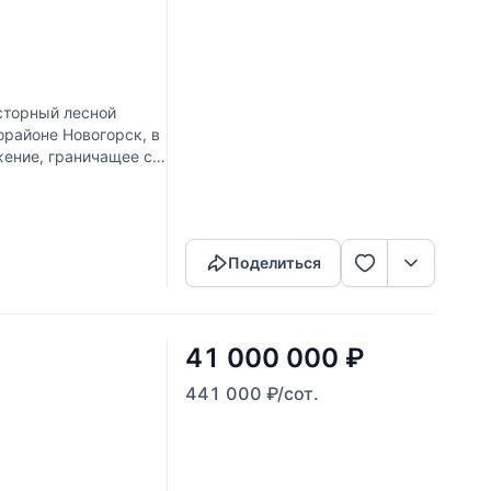
сторный лесной
орайоне Новогорск, в
ение, граничащее с
Скопировать ссылку
Поделиться
41 000 000
₽
441 000
₽
/сот.