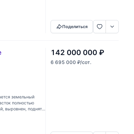
никации расположены
Скопировать ссылку
Поделиться
142 000 000
₽
е
6 695 000
₽
/сот.
ется земельный
часток полностью
ей, выровнен, поднят
Скопировать ссылку