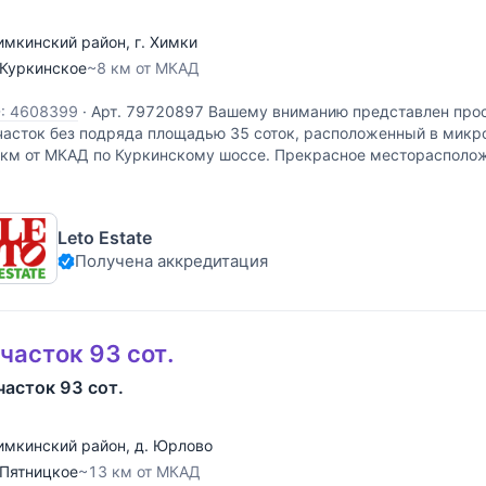
имкинский район
,
г. Химки
Куркинское
~8 км от МКАД
D: 4608399
·
Арт. 79720897 Вашему вниманию представлен про
часток без подряда площадью 35 соток, расположенный в микр
 км от МКАД по Куркинскому шоссе. Прекрасное месторасполож
ерриторией "КП Новогорск-7".
Leto Estate
Получена аккредитация
часток 93 сот.
часток 93 сот.
имкинский район
,
д. Юрлово
Пятницкое
~13 км от МКАД