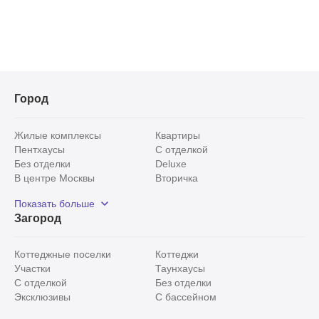
Город
Жилые комплексы
Квартиры
Пентхаусы
С отделкой
Без отделки
Deluxe
В центре Москвы
Вторичка
Видовые
Эксклюзивы
Показать больше
Рядом с парком
Популярные локации
Загород
С панорамными окнами
Внутри Садового кольца
Коттеджные поселки
Коттеджи
Участки
Таунхаусы
С отделкой
Без отделки
Эксклюзивы
С бассейном
С лесным участком
Истринский район