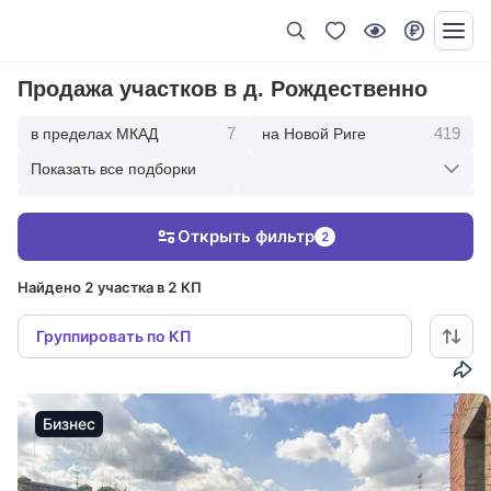
Продажа участков в д. Рождественно
7
419
в пределах МКАД
на Новой Риге
Показать все подборки
338
167
на Рублевке
10 км от МКАД
Открыть фильтр
2
465
851
20 км от МКАД
30 км от МКАД
Найдено 2 участка в 2 КП
Группировать по КП
Бизнес