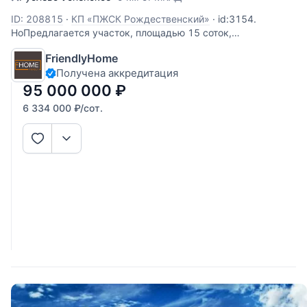
ID: 208815
·
КП «ПЖСК Рождественский»
·
id:3154.
НоПредлагается участок, площадью 15 соток,
расположенный в коттеджном поселке "Рождественский"
FriendlyHome
в Барвихе, в 10 км от Москвы по Рублево-Успенскому
Получена аккредитация
шоссе или платной дороге. Участок для индивидуального
жилищного строительства (ИЖС). Все
95 000 000
₽
6 334 000
₽
/сот.