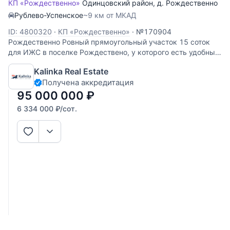
КП «Рождественно»
Одинцовский район
,
д. Рождественно
Рублево-Успенское
~9 км от МКАД
ID: 4800320
·
КП «Рождественно»
·
№170904
Рождественно Ровный прямоугольный участок 15 соток
для ИЖС в поселке Рождествено, у которого есть удобный
выезд на Подушкинское шоссе и платную дорогу. На
Kalinka Real Estate
участке есть недострой без крыши и окон, домик
Получена аккредитация
персонала и недостроенная беседка из
95 000 000
₽
6 334 000
₽
/сот.