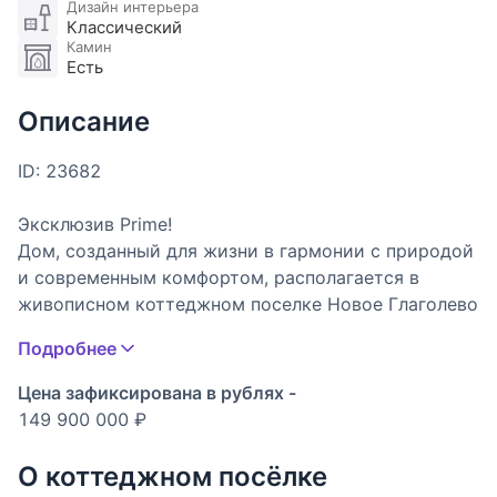
Дизайн интерьера
Классический
Камин
Есть
Описание
ID: 23682
Эксклюзив Prime!
Дом, созданный для жизни в гармонии с природой
и современным комфортом, располагается в
живописном коттеджном поселке Новое Глаголево
всего в 32 км от МКАД по Киевскому шоссе. Это
Подробнее
эксклюзивное предложение на рынке вторичной
продажи представляет собой готовое решение для
Цена зафиксирована в рублях -
тех, кто ценит время и качество: меблированное
149 900 000 ₽
жилье под ключ с продуманным интерьером. На
просторном участке площадью 24,5 сотки
О коттеджном посёлке
возведено статусное домовладение площадью 452