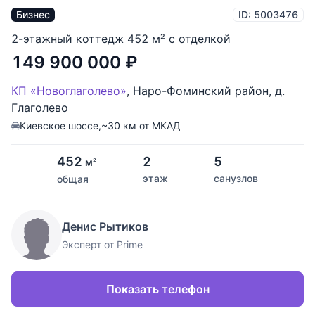
Бизнес
ID: 5003476
2-этажный коттедж 452 м² с отделкой
149 900 000
₽
КП «Новоглаголево»
,
Наро-Фоминский район
,
д.
Глаголево
Киевское шоссе,
~30 км от МКАД
452
2
5
м
2
этаж
санузлов
общая
Денис Рытиков
Эксперт от Prime
Показать телефон