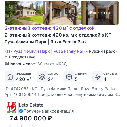
Еще фото
2-этажный коттедж 420 м² с отделкой
2-этажный коттедж 420 кв. м с отделкой в КП
Руза Фэмили Парк | Ruza Family Park
КП «Руза Фэмили Парк | Ruza Family Park»
Рузский район
,
с. Рождествено
Новорижское
~60 км от МКАД
площадь
соток
спален
санузла
420 м
24
5
4
2
ID: 4742062
·
КП «Руза Фэмили Парк | Ruza Family Park»
·
Арт. 103130614 Представляем вашему вниманию дом 320
кв.м. из бруса на лесном участке с бассейном в
Leto Estate
охраняемом коттеджном поселке Руза Фэмили Парк с
Получена аккредитация
контактным зоопарком, детским развлекательным
центром, спа-комплексом и тремя озерами,
74 900 000
₽
расположенном