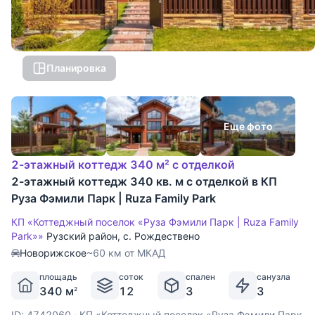
Планировка
Еще фото
2-этажный коттедж 340 м² с отделкой
2-этажный коттедж 340 кв. м с отделкой в КП
Руза Фэмили Парк | Ruza Family Park
КП «Коттеджный поселок «Руза Фэмили Парк | Ruza Family
Park»»
Рузский район
,
с. Рождествено
Новорижское
~60 км от МКАД
площадь
соток
спален
санузла
340 м
12
3
3
2
ID: 4742060
·
КП «Коттеджный поселок «Руза Фэмили Парк