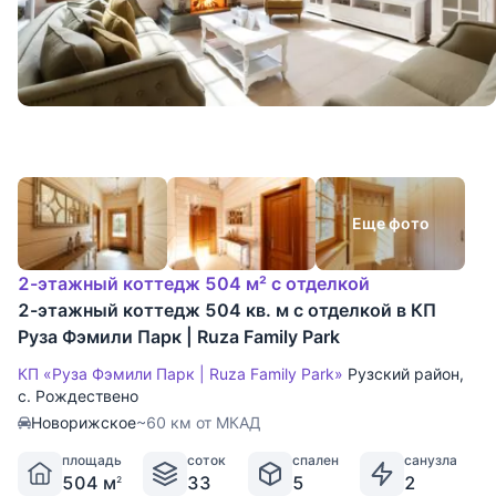
Еще фото
2-этажный коттедж 504 м² с отделкой
2-этажный коттедж 504 кв. м с отделкой в КП
Руза Фэмили Парк | Ruza Family Park
КП «Руза Фэмили Парк | Ruza Family Park»
Рузский район
,
с. Рождествено
Новорижское
~60 км от МКАД
площадь
соток
спален
санузла
504 м
33
5
2
2