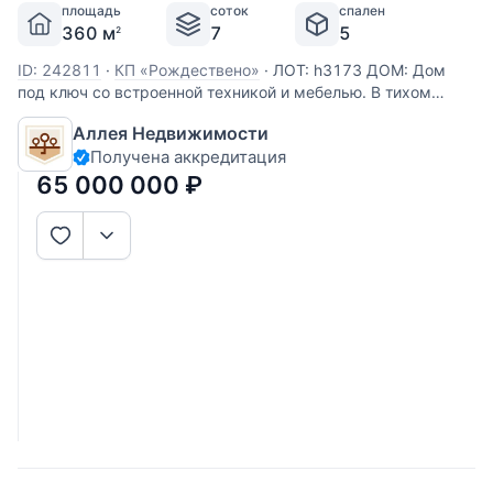
площадь
соток
спален
360 м
7
5
2
ID: 242811
·
КП «Рождествено»
·
ЛОТ: h3173 ДОМ: Дом
под ключ со встроенной техникой и мебелью. В тихом
живописном месте. Выдержан классический дизайн
Аллея Недвижимости
интерьера. Удобная планировка комнат. Есть отдельная
Получена аккредитация
комната на первом этаже. Большая гостиная с выходом на
закрытую террасу с
65 000 000
₽