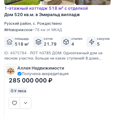
1-этажный коттедж 518 м² с отделкой
Дом 520 кв.м. в Эмеральд вилладж
Рузский район
,
с. Рождествено
Новорижское
~76 км от МКАД
площадь
соток
спален
санузла
518 м
21.79
4
5
2
ID: 4975784
·
ЛОТ: h3785 ДОМ: Одноэтажный дом на
лесном участке. Больше ни каких ступеней! В доме
большая гостиная - кухня - столовая, около 100кв.м. и
Аллея Недвижимости
высокие потолки 4.6м. Из гостиной и всех комнат
Получена аккредитация
открывается красивый вид на лесной приватный участок.
Есть
285 000 000
₽
У леса