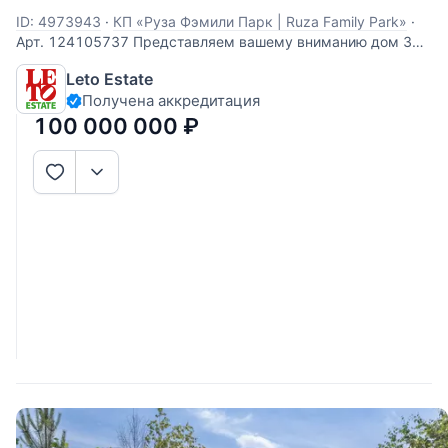
ID: 4973943
·
КП «Руза Фэмили Парк | Ruza Family Park»
·
Арт. 124105737 Представляем вашему вниманию дом 340
кв.м. из бруса на лесном участке у озера в охраняемом
Leto Estate
коттеджном поселке Руза Фэмили Парк, расположенном в
Получена аккредитация
68 км от МКАД по Новорижскому шоссе. Дом из бруса
построен в 2017 году, отапливается
100 000 000
₽