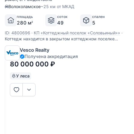
Волоколамское
~25 км от МКАД
площадь
соток
спален
280 м
49
5
2
ID: 4800696
·
КП «Коттеджный поселок «Соловьиный»»
·
Коттедж находится в закрытом коттеджном поселке
Соловьиный, на территории дома отдыха Снегири
Vesco Realty
(управлении делами президента). 25 км от МКАД по
Получена аккредитация
Волоколамскому шоссе или 40 км от МКАД по Новой Риге.
Дом канадская конструкция (каркасный), в 2020 году
80 000 000
₽
У леса