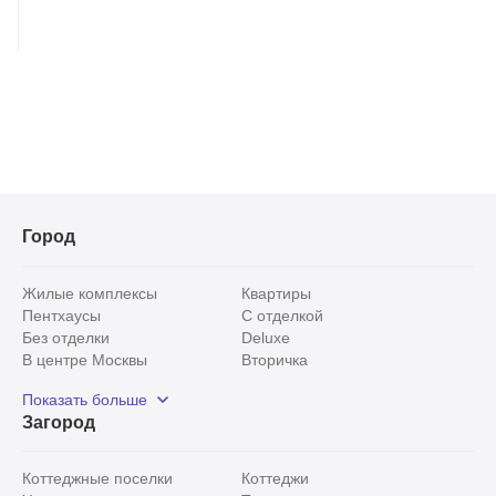
Город
Жилые комплексы
Квартиры
Пентхаусы
С отделкой
Без отделки
Deluxe
В центре Москвы
Вторичка
Видовые
Эксклюзивы
Показать больше
Рядом с парком
Популярные локации
Загород
С панорамными окнами
Внутри Садового кольца
Коттеджные поселки
Коттеджи