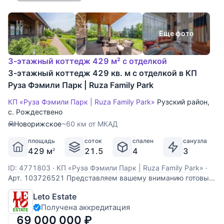
Еще фото
3-этажный коттедж 429 м² с отделкой
3-этажный коттедж 429 кв. м с отделкой в КП
Руза Фэмили Парк | Ruza Family Park
КП «Руза Фэмили Парк | Ruza Family Park»
Рузский район
,
с. Рождествено
Новорижское
~60 км от МКАД
площадь
соток
спален
санузла
429 м
21.5
4
3
2
ID: 4771803
·
КП «Руза Фэмили Парк | Ruza Family Park»
·
Арт. 103726521 Представляем вашему вниманию готовый
для проживания дом площадью 429 кв. м рядом с озером
Leto Estate
в охраняемом коттеджном поселке с единой
Получена аккредитация
архитектурной концепцией Руза Фэмили Парк,
расположенном в 68 км от МКАД по Новорижскому шоссе.
69 000 000
₽