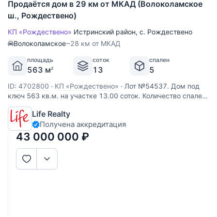
Продаётся дом в 29 км от МКАД (Волоколамское
ш., Рождествено)
КП «Рождествено»
Истринский район
,
с. Рождествено
Волоколамское
~28 км от МКАД
площадь
соток
спален
563 м
13
5
2
ID: 4702800
·
КП «Рождествено»
·
Лот №54537. Дом под
ключ 563 кв.м. на участке 13.00 соток. Количество спален:
5. Рождествено, Волоколамское шоссе, 29 км от МКАД.
Life Realty
Участок правильной прямоугольной формы, сделан
Получена аккредитация
ландшафтный дизайн. Газон, декоративные деревья и
кустарники, парковка
43 000 000
₽