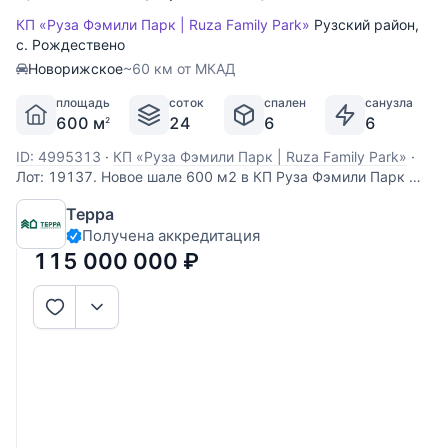
КП «Руза Фэмили Парк | Ruza Family Park»
Рузский район
,
с. Рождествено
Новорижское
~60 км от МКАД
площадь
соток
спален
санузла
600 м
24
6
6
2
ID: 4995313
·
КП «Руза Фэмили Парк | Ruza Family Park»
·
Лот: 19137. Новое шале 600 м2 в КП Руза Фэмили Парк —
престиж и комфорт на 24 сотках в охраняемом
Терра
коттеджном поселке, в 65 км по Новорижскому
Получена аккредитация
шоссе.Построен в эко-стиле. Первый уровень дома
выполнен из кирпича и облицован керамическим кирпичом
115 000 000
₽
ручной