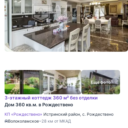
Еще фото
3-этажный коттедж 360 м² без отделки
Дом 360 кв.м. в Рождествено
КП «Рождествено»
Истринский район
,
с. Рождествено
Волоколамское
~28 км от МКАД