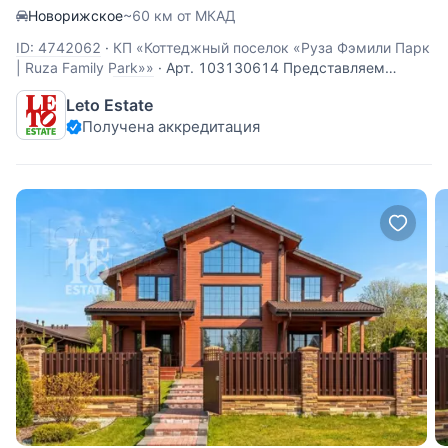
Новорижское
~60 км от МКАД
ID: 4742062
·
КП «Коттеджный поселок «Руза Фэмили Парк
| Ruza Family Park»»
·
Арт. 103130614 Представляем
вашему вниманию дом 320 кв.м. из бруса на лесном
Leto Estate
участке с бассейном в охраняемом коттеджном поселке
Получена аккредитация
Руза Фэмили Парк с контактным зоопарком, детским
развлекательным центром, спа-комплексом и тремя
озерами, расположенном