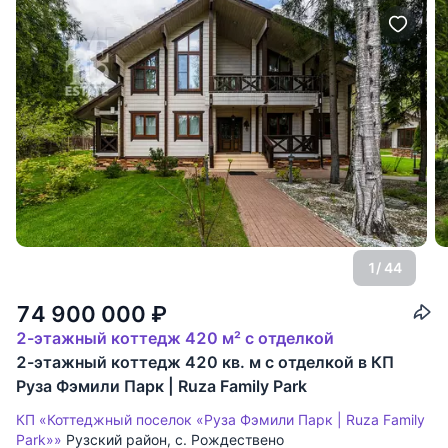
1
/ 44
74 900 000
₽
2-этажный коттедж 420 м² с отделкой
2-этажный коттедж 420 кв. м с отделкой в КП
Руза Фэмили Парк | Ruza Family Park
КП «Коттеджный поселок «Руза Фэмили Парк | Ruza Family
Park»»
Рузский район
,
с. Рождествено