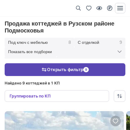
Продажа коттеджей в Рузском районе
Подмосковья
8
9
Под ключ с мебелью
С отделкой
Показать все подборки
1
6
С бассейном
В современном стиле
Открыть фильтр
9
1
с плоской крышей
Найдено 9 коттеджей в 1 КП
Группировать по КП