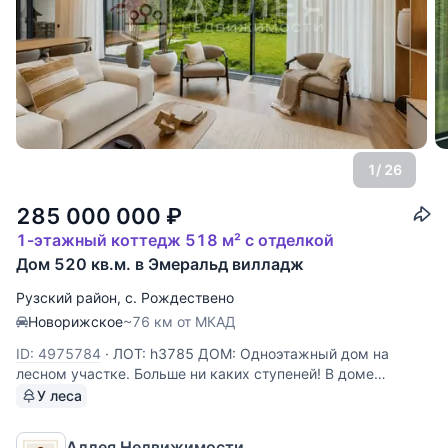
1
/ 26
285 000 000
₽
1-этажный коттедж 518 м² с отделкой
Дом 520 кв.м. в Эмеральд вилладж
Рузский район
,
с. Рождествено
Новорижское
~76 км от МКАД
ID: 4975784
·
ЛОТ: h3785 ДОМ: Одноэтажный дом на
лесном участке. Больше ни каких ступеней! В доме
большая гостиная - кухня - столовая, около 100кв.м. и
У леса
высокие потолки 4.6м. Из гостиной и всех комнат
открывается красивый вид на лесной приватный участок.
Аллея Недвижимости