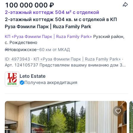
100 000 000
₽
2-этажный коттедж 504 м² с отделкой
2-этажный коттедж 504 кв. м с отделкой в КП
Руза Фэмили Парк | Ruza Family Park
КП «Руза Фэмили Парк | Ruza Family Park»
Рузский район
,
с. Рождествено
Новорижское
~60 км от МКАД
ID: 4973943
·
КП «Руза Фэмили Парк | Ruza Family Park»
·
Арт. 124105737 Представляем вашему вниманию дом 340
кв.м. из бруса на лесном участке у озера в охраняемом
Leto Estate
коттеджном поселке Руза Фэмили Парк, расположенном в
Получена аккредитация
68 км от МКАД по Новорижскому шоссе. Дом из бруса
построен в 2017 году, отапливается