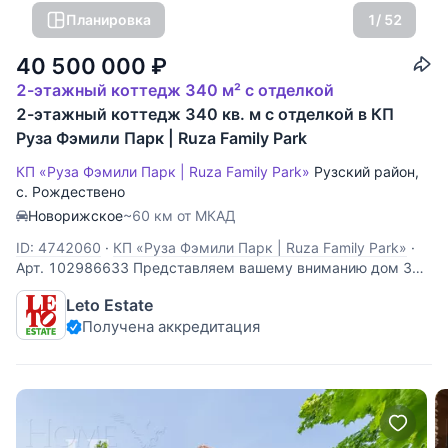
Планировка
1
/ 52
40 500 000
₽
2-этажный коттедж 340 м² с отделкой
2-этажный коттедж 340 кв. м с отделкой в КП
Руза Фэмили Парк | Ruza Family Park
КП «Руза Фэмили Парк | Ruza Family Park»
Рузский район
,
с. Рождествено
Новорижское
~60 км от МКАД
ID: 4742060
·
КП «Руза Фэмили Парк | Ruza Family Park»
·
Арт. 102986633 Представляем вашему вниманию дом 340
кв.м. из бруса в охраняемом коттеджном поселке Руза
Leto Estate
Фэмили Парк с контактным зоопарком, детским
Получена аккредитация
развлекательным центром, спа-комплексом и тремя
озёрами, расположенном в 73 км от МКАД по