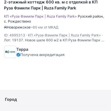
2-этажный коттедж 600 кв. м с отделкой в КП
Руза Фэмили Парк | Ruza Family Park
КП «Руза Фэмили Парк | Ruza Family Park»
Рузский район
,
с. Рождествено
Новорижское
~60 км от МКАД
ID: 4995313
·
КП «Руза Фэмили Парк | Ruza Family Park»
·
Лот: 19137. Новое шале 600 м2 в КП Руза Фэмили Парк —
престиж и комфорт на 24 сотках в охраняемом
Терра
коттеджном поселке, в 65 км по Новорижскому
Получена аккредитация
шоссе.Построен в эко-стиле. Первый уровень дома
выполнен из кирпича и облицован керамическим кирпичом
ручной
Город