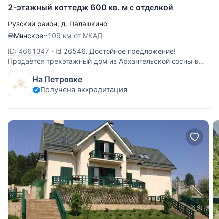
2-этажный коттедж 600 кв. м с отделкой
Рузский район
,
д. Палашкино
Минское
~109 км от МКАД
ID: 4661347
·
Id 26546. Достойное предложение!
Продаётся трехэтажный дом из Архангельской сосны в
Северо- Русском стиле и в охотничьих традициях, в
На Петровке
охраняемом коттеджном поселке "Рузские просторы" на
Получена аккредитация
берегу Рузского водохранилища, рыбалка и охота. План
дома и бани