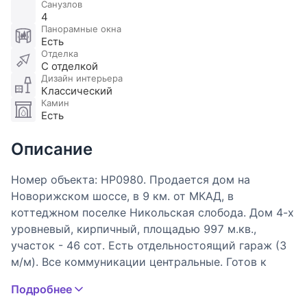
Санузлов
4
Панорамные окна
Есть
Отделка
С отделкой
Дизайн интерьера
Классический
Камин
Есть
Описание
Номер объекта: НР0980. Продается дом на
Новорижском шоссе, в 9 км. от МКАД, в
коттеджном поселке Никольская слобода. Дом 4-х
уровневый, кирпичный, площадью 997 м.кв.,
участок - 46 сот. Есть отдельностоящий гараж (3
м/м). Все коммуникации центральные. Готов к
проживанию. В цоколе: холл, прачечная,
Подробнее
помещение свободного назначения, большая