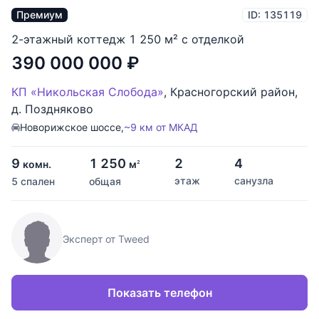
Премиум
ID: 135119
2-этажный коттедж 1 250 м² с отделкой
390 000 000
₽
КП «Никольская Слобода»
,
Красногорский район
,
д. Поздняково
Новорижское шоссе,
~9 км от МКАД
9
1 250
2
4
комн.
м
2
этаж
санузла
5 спален
общая
Эксперт от Tweed
Показать телефон