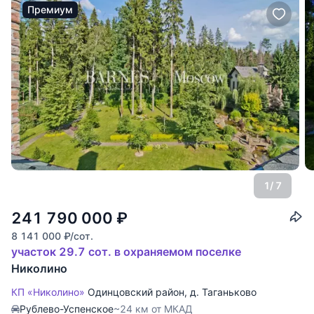
Премиум
1
/ 7
241 790 000
₽
8 141 000
₽
/сот.
участок 29.7 сот. в охраняемом поселке
Николино
КП «Николино»
Одинцовский район
,
д. Таганьково
Рублево-Успенское
~24 км от МКАД