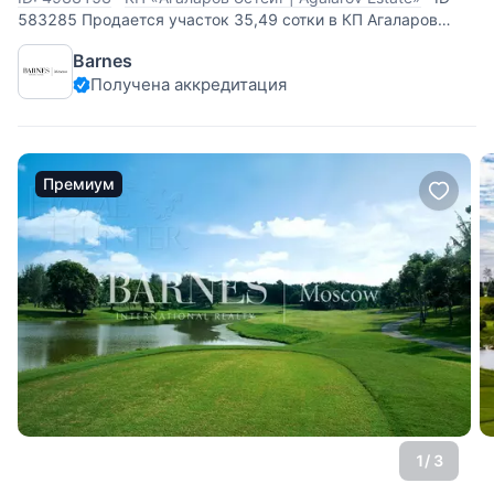
583285 Продается участок 35,49 сотки в КП Агаларов
Эстейт. 23 км. от МКАД по Новорижскому шоссе.
Barnes
Коммуникации центральные по границе участка. Земля
Получена аккредитация
ИЖС. Есть участки от 31 до 130 соток.
Премиум
1
/ 3