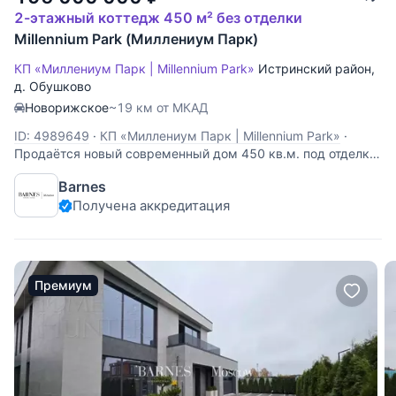
2-этажный коттедж 450 м² без отделки
Millennium Park (Миллениум Парк)
КП «Миллениум Парк | Millennium Park»
Истринский район
,
д. Обушково
Новорижское
~19 км от МКАД
ID: 4989649
·
КП «Миллениум Парк | Millennium Park»
·
Продаётся новый современный дом 450 кв.м. под отделку
на участке 19 соток в КП Millennium Park (Миллениум Парк).
Barnes
24 км. от МКАД по Новорижскому шоссе. Дом продаётся
Получена аккредитация
готовым под чистовую отделку, выложены перегородки,
отшукатурены стены и откосы,
Премиум