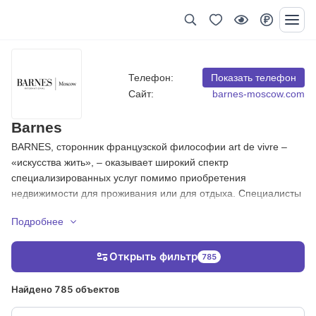
Телефон:
Показать телефон
Сайт:
barnes-moscow.com
Barnes
BARNES, сторонник французской философии art de vivre –
«искусства жить», – оказывает широкий спектр
специализированных услуг помимо приобретения
недвижимости для проживания или для отдыха. Специалисты
компании проконсультируют вас по произведениям искусства,
Подробнее
виноградникам, а также обеспечат поддержку в приобретении
охотничьих угодий, конных заводов и в аренде виллы, яхты
или шале.
Открыть фильтр
785
Офисы BARNES имеются в самых привлекательных городах
Найдено 785 объектов
мира (Париж, Брюссель, Женева, Лондон, Нью-Йорк, Мадрид,
Барселона, Лиссабон, Лос-Анджелес, Будапешт, Афины,