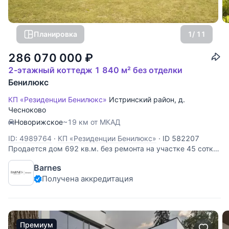
Планировка
1
/ 11
286 070 000
₽
2-этажный коттедж 1 840 м² без отделки
Бенилюкс
КП «Резиденции Бенилюкс»
Истринский район
,
д.
Чесноково
Новорижское
~19 км от МКАД
ID: 4989764
·
КП «Резиденции Бенилюкс»
·
ID 582207
Продается дом 692 кв.м. без ремонта на участке 45 сотки
в КП Бенилюкс. 20 км. от МКАД по Новорижскому шоссе.
Barnes
Высота потолков: 4 м. Планировка свободная. На 1 этаже
Получена аккредитация
предусмотрен гараж на 2 м/м. Коммуникации
центральные. На участке баня
Премиум