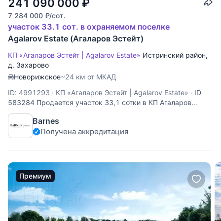
241 090 000
₽
7 284 000
₽
/сот.
участок 33.1 сот. в охраняемом поселке
Agalarov Estate (Агаларов Эстейт)
КП «Агаларов Эстейт | Agalarov Estate»
Истринский район
,
д. Захарово
Новорижское
~24 км от МКАД
ID: 4991293
·
КП «Агаларов Эстейт | Agalarov Estate»
·
ID
583284 Продается участок 33,1 сотки в КП Агаларов
Эстейт. 23 км. от МКАД по Новорижскому шоссе. Первая
Barnes
линия от озера, свой выход к озеру. Коммуникации
Получена аккредитация
центральные по границе участка. Земля ИЖС.
Премиум