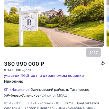
1
/ 17
380 990 000
₽
8 141 000
₽
/сот.
участок 46.8 сот. в охраняемом поселке
Николино
КП «Николино»
Одинцовский район
,
д. Таганьково
Рублево-Успенское
~24 км от МКАД
ID: 4979150
·
КП «Николино»
·
ID: 586750 Предлагается
участок 46,8 соток с центральными коммуникациями.