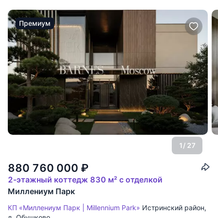
Премиум
1
/ 27
880 760 000
₽
2-этажный коттедж 830 м² с отделкой
Миллениум Парк
КП «Миллениум Парк | Millennium Park»
Истринский район
,
д. Обушково