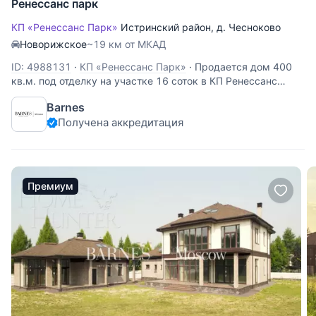
Ренессанс парк
КП «Ренессанс Парк»
Истринский район
,
д. Чесноково
Новорижское
~19 км от МКАД
ID: 4988131
·
КП «Ренессанс Парк»
·
Продается дом 400
кв.м. под отделку на участке 16 соток в КП Ренессанс
парк. 20 км от МКАД по Новорижскому шоссе. ДОМ: Дом
Barnes
под отделку в неоклассическом стиле. Построен из
Получена аккредитация
кирпича с монолитными перекрытиями, облицован
клинкерным кирпичом и
Премиум