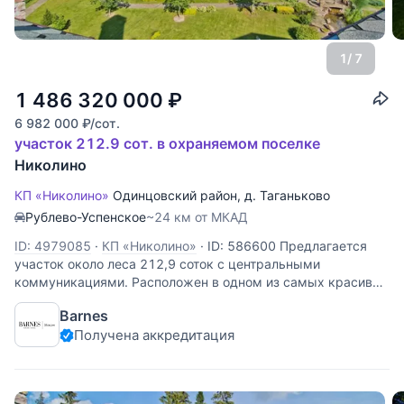
1
/ 7
1 486 320 000
₽
6 982 000
₽
/сот.
участок 212.9 сот. в охраняемом поселке
Николино
КП «Николино»
Одинцовский район
,
д. Таганьково
Рублево-Успенское
~24 км от МКАД
ID: 4979085
·
КП «Николино»
·
ID: 586600 Предлагается
участок около леса 212,9 соток с центральными
коммуникациями. Расположен в одном из самых красивых
поселков Подмосковья. Четверть территории посёлка –
Barnes
зоны отдыха. Рядом с новыми территориями находится
Получена аккредитация
великолепный парк с