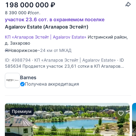
198 000 000
₽
8 390 000
₽
/сот.
участок 23.6 сот. в охраняемом поселке
Agalarov Estate (Агаларов Эстейт)
КП «Агаларов Эстейт | Agalarov Estate»
Истринский район
,
д. Захарово
Новорижское
~24 км от МКАД
ID: 4988794
·
КП «Агаларов Эстейт | Agalarov Estate»
·
ID
585634 Продается участок 23,61 сотки в КП Агаларов
Эстейт. 23 км. от МКАД по Новорижскому шоссе. Первая
Barnes
линия от озера, свой выход к озеру. Коммуникации
Получена аккредитация
центральные по границе участка. Земля ИЖС.
Премиум