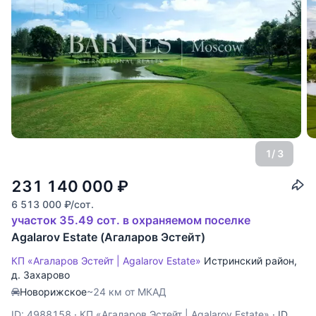
1
/ 3
231 140 000
₽
6 513 000
₽
/сот.
участок 35.49 сот. в охраняемом поселке
Agalarov Estate (Агаларов Эстейт)
КП «Агаларов Эстейт | Agalarov Estate»
Истринский район
,
д. Захарово
Новорижское
~24 км от МКАД
ID: 4988158
·
КП «Агаларов Эстейт | Agalarov Estate»
·
ID