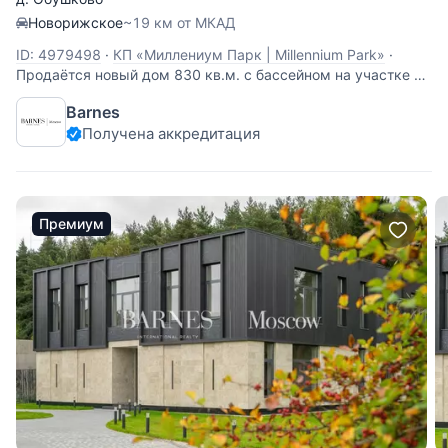
Новорижское
~19 км от МКАД
ID: 4979498
·
КП «Миллениум Парк | Millennium Park»
·
Продаётся новый дом 830 кв.м. с бассейном на участке 22
соток в КП Millennium Park (Миллениум Парк). 24 км. от
Barnes
МКАД по Новорижскому шоссе. При проектировании и
Получена аккредитация
реализации проекта использован подход
сбалансированной элегантности, основанный на
Премиум