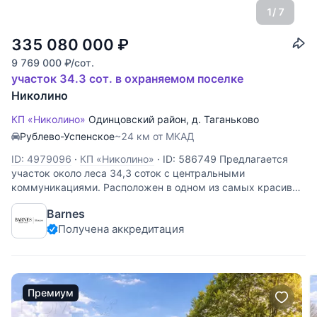
1
/ 7
335 080 000
₽
9 769 000
₽
/сот.
участок 34.3 сот. в охраняемом поселке
Николино
КП «Николино»
Одинцовский район
,
д. Таганьково
Рублево-Успенское
~24 км от МКАД
ID: 4979096
·
КП «Николино»
·
ID: 586749 Предлагается
участок около леса 34,3 соток с центральными
коммуникациями. Расположен в одном из самых красивых
поселков Подмосковья. Четверть территории посёлка –
Barnes
зоны отдыха. Рядом с новыми территориями находится
Получена аккредитация
великолепный парк с
Премиум