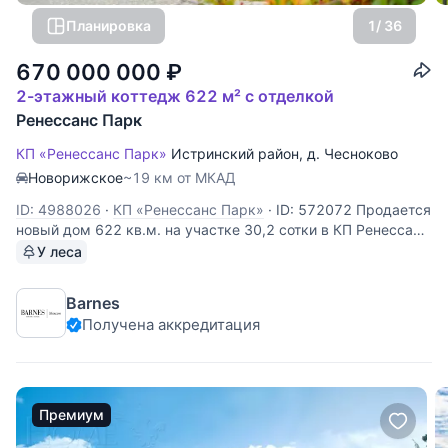
Планировка
1
/ 36
670 000 000
₽
2-этажный коттедж 622 м² с отделкой
Ренессанс Парк
КП «Ренессанс Парк»
Истринский район
,
д. Чесноково
Новорижское
~19 км от МКАД
ID: 4988026
·
КП «Ренессанс Парк»
·
ID: 572072 Продается
новый дом 622 кв.м. на участке 30,2 сотки в КП Ренессанс
Парк. 20 км от МКАД по Новорижскому шоссе.
У леса
Планировка: 1 этаж: холл с гардеробной, гостевой блок с
двумя спальнями, кабинет, уютная гостиная-столовая-
Barnes
кухня площадью
Получена аккредитация
Премиум