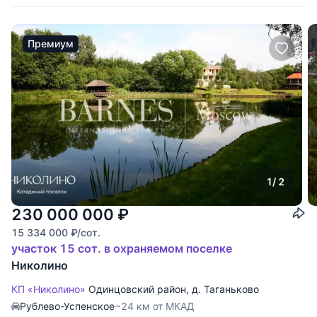
Премиум
1
/ 2
230 000 000
₽
15 334 000
₽
/сот.
участок 15 сот. в охраняемом поселке
Николино
КП «Николино»
Одинцовский район
,
д. Таганьково
Рублево-Успенское
~24 км от МКАД