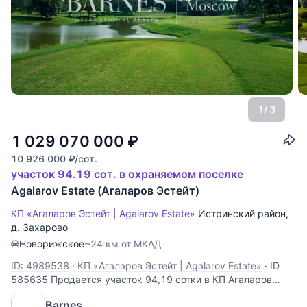
1
/ 3
1 029 070 000
₽
10 926 000
₽
/сот.
участок 94.19 сот. в охраняемом поселке
Agalarov Estate (Агаларов Эстейт)
КП «Агаларов Эстейт | Agalarov Estate»
Истринский район
,
д. Захарово
Новорижское
~24 км от МКАД
ID: 4989538
·
КП «Агаларов Эстейт | Agalarov Estate»
·
ID
585635 Продается участок 94,19 сотки в КП Агаларов
Эстейт. 23 км. от МКАД по Новорижскому шоссе. Первая
Barnes
линия от озера, свой выход к озеру. Коммуникации