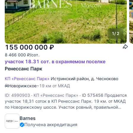
1
/ 2
155 000 000
₽
8 466 000
₽
/сот.
участок 18.31 сот. в охраняемом поселке
Ренессанс Парк
КП «Ренессанс Парк»
Истринский район
,
д. Чесноково
Новорижское
~19 км от МКАД
ID: 4990903
·
КП «Ренессанс Парк»
·
ID 575456 Продается
участок 18,31 соток в КП Ренессанс Парк. 19 км. от МКАД
по Новорижскому шоссе. Участок ровный, правильной
формы, в заборе. Коммуникации центральные по границе.
Barnes
Получена аккредитация