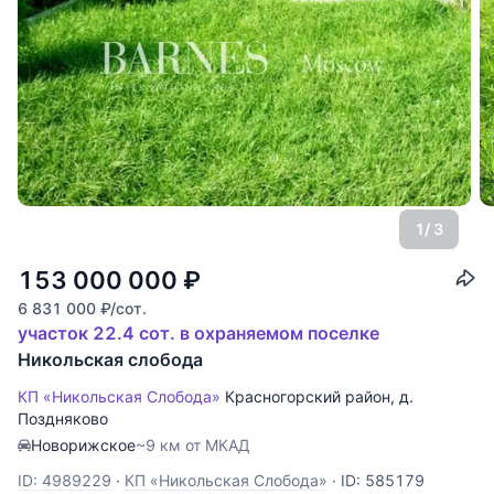
1
/ 3
153 000 000
₽
6 831 000
₽
/сот.
участок 22.4 сот. в охраняемом поселке
Никольская слобода
КП «Никольская Слобода»
Красногорский район
,
д.
Поздняково
Новорижское
~9 км от МКАД
ID: 4989229
·
КП «Никольская Слобода»
·
ID: 585179