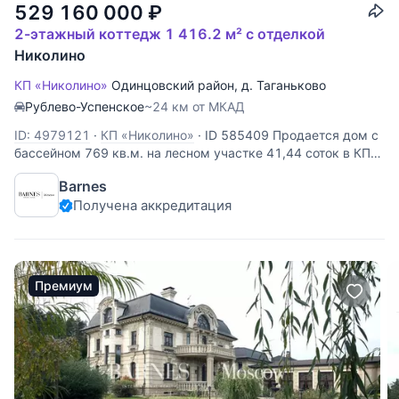
529 160 000
₽
2-этажный коттедж 1 416.2 м² с отделкой
Николино
КП «Николино»
Одинцовский район
,
д. Таганьково
Рублево-Успенское
~24 км от МКАД
ID: 4979121
·
КП «Николино»
·
ID 585409 Продается дом с
бассейном 769 кв.м. на лесном участке 41,44 соток в КП
Николино. 19 км от МКАД по Рублево-Успенскому или
Barnes
Можайскому шоссе. Есть выезд на платную скоростную
Получена аккредитация
дорогу. Планировка: Цокольный этаж: бильярд, кинотеатр,
бар,
Премиум