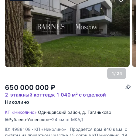
1
/ 24
650 000 000
₽
2-этажный коттедж 1 040 м² с отделкой
Николино
КП «Николино»
Одинцовский район
,
д. Таганьково
Рублево-Успенское
~24 км от МКАД
ID: 4988108
·
КП «Николино»
·
Продается дом 940 кв.м. с
лифтом на приватном участке 15 соток в КП Николино. 19