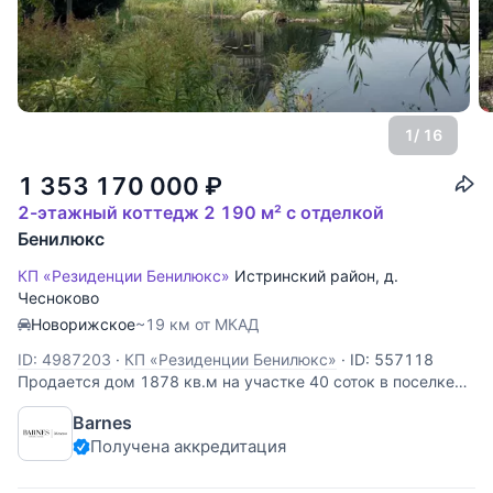
1
/ 16
1 353 170 000
₽
2-этажный коттедж 2 190 м² с отделкой
Бенилюкс
КП «Резиденции Бенилюкс»
Истринский район
,
д.
Чесноково
Новорижское
~19 км от МКАД
ID: 4987203
·
КП «Резиденции Бенилюкс»
·
ID: 557118
Продается дом 1878 кв.м на участке 40 cоток в поселке
Резиденции Бенилюкс. Новорижское шоссе, 22 км от
Barnes
МКАД. Планировка: Цоколь: санузел, сауна из кедра,
Получена аккредитация
джакузи, санузел из Оникса, винная комната, кальянная,
переход в другой дом,