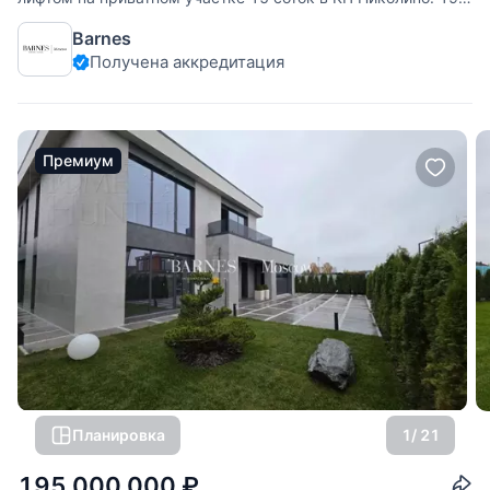
км от МКАД по Рублево-Успенскому или Можайскому
Barnes
шоссе. Есть выезд на платную скоростную дорогу. Дом в
Получена аккредитация
идеальном состоянии после ремонта. Для дальнейшей
эксплуатации
Премиум
Планировка
1
/ 21
195 000 000
₽