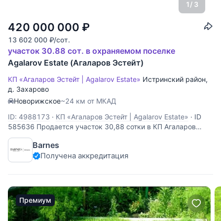
1
/ 3
420 000 000
₽
13 602 000
₽
/сот.
участок 30.88 сот. в охраняемом поселке
Agalarov Estate (Агаларов Эстейт)
КП «Агаларов Эстейт | Agalarov Estate»
Истринский район
,
д. Захарово
Новорижское
~24 км от МКАД
ID: 4988173
·
КП «Агаларов Эстейт | Agalarov Estate»
·
ID
585636 Продается участок 30,88 сотки в КП Агаларов
Эстейт. 23 км. от МКАД по Новорижскому шоссе. Первая
Barnes
линия от озера, свой выход к озеру. Коммуникации
Получена аккредитация
центральные по границе участка. Земля ИЖС.
Премиум