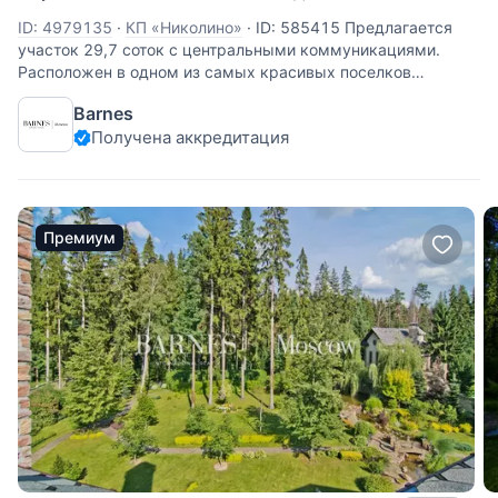
ID: 4979135
·
КП «Николино»
·
ID: 585415 Предлагается
участок 29,7 соток с центральными коммуникациями.
Расположен в одном из самых красивых поселков
Подмосковья КП Николино. 24 км от МКАД по Рублево-
Barnes
Успенскому или Можайскому шоссе. Есть выезд на
Получена аккредитация
платную скоростную дорогу.
Премиум