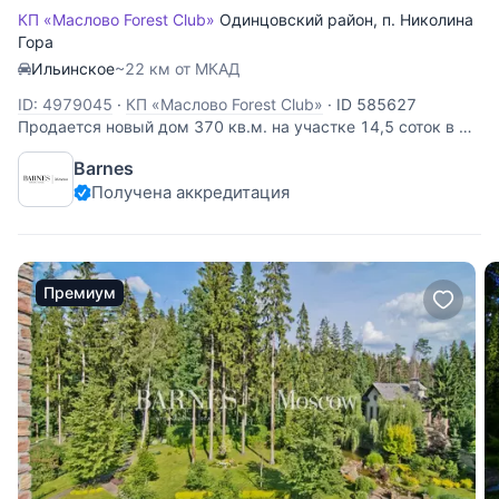
КП «Маслово Forest Club»
Одинцовский район
,
п. Николина
Гора
Ильинское
~22 км от МКАД
ID: 4979045
·
КП «Маслово Forest Club»
·
ID 585627
Продается новый дом 370 кв.м. на участке 14,5 соток в КП
Маслово Forest Club. 20 км. от МКАД по Ильинскому или
Barnes
Рублево-Успенскому шоссе. Есь выезд на платную
Получена аккредитация
скоростную дорогу. Планировка: 1 этаж - бойлерная, 2
санузла, спальня, кухня
Премиум