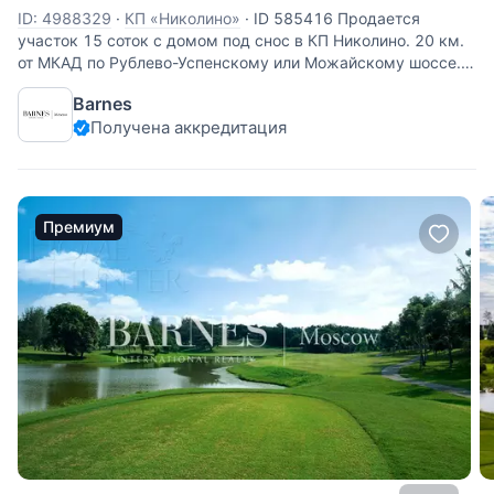
ID: 4988329
·
КП «Николино»
·
ID 585416 Продается
участок 15 соток с домом под снос в КП Николино. 20 км.
от МКАД по Рублево-Успенскому или Можайскому шоссе.
Есть выезд на платную скоростную дорогу. Коммуникации
Barnes
центральные. Участок с
Получена аккредитация
Премиум