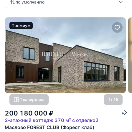
по умолчанию
Майами), а также во многих городах Франции (Бордо, Лион,
Лилль, Нант, Марсель, Анси, Экс-ан-Прованс) и в популярных
туристических направлениях (Довиль, Биарриц, Сен-Жан-де-
Люз, Иль-де-Ре, бухта Аркашон, Канны, Сен-Тропе, Санари,
Премиум
Корсика, Мерибель, Межев, Шамони, Марракеш, Маврикий,
Самуй, Порто-Черво, Гштад, Bербье и Лугано), а недавно
компания открыла новый тип клубного пространства,
концептуальный магазин BARNES, предлагающий
посетителям окунуться в атмосферу французского «искусства
жить».
Помимо консультации по недвижимости, BARNES
предоставляет для своих клиентов разнообразные
предложения – от яхтинга до винодельческих хозяйств и
произведений искусства.
Планировка
1
/ 15
200 180 000
₽
2-этажный коттедж 370 м² с отделкой
Маслово FOREST CLUB (Форест клаб)