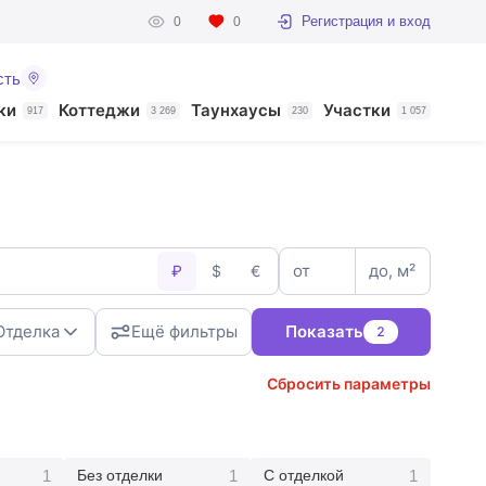
Регистрация и вход
0
0
сть
ки
Коттеджи
Таунхаусы
Участки
917
3 269
230
1 057
от
до, м²
₽
$
€
Отделка
Ещё фильтры
Показать
2
Сбросить параметры
1
1
1
Без отделки
С отделкой