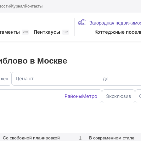
вости
Журнал
Контакты
Загородная недвижимо
таменты
Пентхаусы
Коттеджные посел
239
102
иблово в Москве
Цена от
до
ален
Районы
Метро
Эксклюзив
1
Со свободной планировкой
В современном стиле