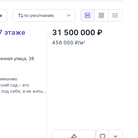
е
по умолчанию
31 500 000
₽
 7 этаже
456 000
₽
/м
2
енная улица
, 38
ниманию
кий сад - это
од себя, а не жить с
ном
Скопировать ссылку