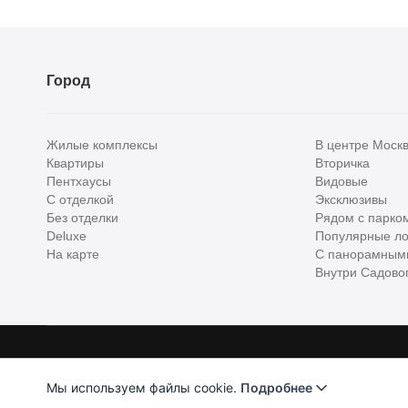
Город
Жилые комплексы
В центре Моск
Квартиры
Вторичка
Пентхаусы
Видовые
С отделкой
Эксклюзивы
Без отделки
Рядом с парко
Deluxe
Популярные ло
На карте
С панорамным
Внутри Садовог
Homehunter - первый полноценный онлайн-сервис элитной недвижимо
Хантер. Оплачивая услуги, вы принимаете
Лицензионное соглашени
Мы используем файлы cookie.
Подробнее
ООО "ХоумХантер" использует cookie для обеспечения ф