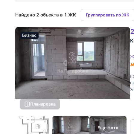
Найдено 2 объекта в 1 ЖК
Группировать по ЖК
2
Бизнес
К
Ж
I
п
у
ч
Планировка
Еще фото