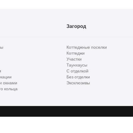
Загород
вы
Коттеджные поселки
Коттеджи
Участки
Таунхаусы
м
С отделкой
кации
Без отделки
и окнами
Эксклюзивы
о кольца
сти и бизнес класса в России. Используя сервис, вы соглашаетесь с
Пользов
е
ООО "ХоумХантер", email:
support@homehunter.ru
. На информационном рес
ункционирования веб-сайта, аналитики действий на веб-сайте 