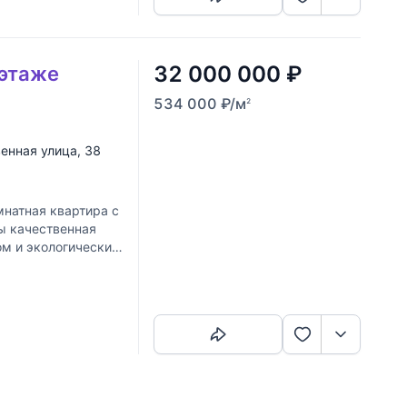
32 000 000
₽
 этаже
534 000
₽
/м
2
енная улица
, 38
натная квартира с
ы качественная
ом и экологически
н,
Скопировать ссылку