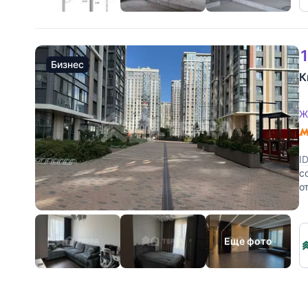
1
Бизнес
К
Ж
I
с
о
ч
Еще фото