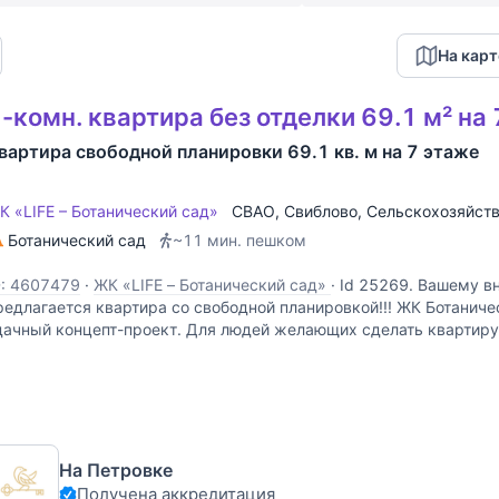
На карт
-комн. квартира без отделки 69.1 м² на
вартира свободной планировки 69.1 кв. м на 7 этаже
К «LIFE – Ботанический сад»
СВАО
,
Свиблово
,
Сельскохозяйств
Ботанический сад
~11 мин. пешком
D: 4607479
·
ЖК «LIFE – Ботанический сад»
·
Id 25269. Вашему в
редлагается квартира со свободной планировкой!!! ЖК Ботаничес
дачный концепт-проект. Для людей желающих сделать квартиру п
ужим ремонтом и диваном!!! Есть парковочное место на подзем
На Петровке
Получена аккредитация