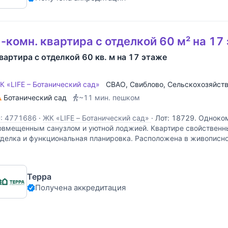
-комн. квартира с отделкой 60 м² на 17
вартира с отделкой 60 кв. м на 17 этаже
К «LIFE – Ботанический сад»
СВАО
,
Свиблово
,
Сельскохозяйств
Ботанический сад
~11 мин. пешком
D: 4771686
·
ЖК «LIFE – Ботанический сад»
·
Лот: 18729. Одноком
овмещенным санузлом и уютной лоджией. Квартире свойственн
тделка и функциональная планировка. Расположена в живописн
истом районе СВАО, муниципального округа Свиблово. Этот райо
Терра
Получена аккредитация