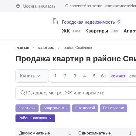
О проекте
Агентства недвижимости
Но
Москва и область
Городская недвижимость
ЖК
Квартиры
Апар
1 863
1 503
главная
квартиры
район Свиблово
Продажа квартир в районе Св
Купить
1
2
3
4
5
6+
комнат
сп
Квартиры
Апартаменты
С отделкой
Без отделки
Район Свиблово
1
1
Двухкомнатные
Однокомнатные