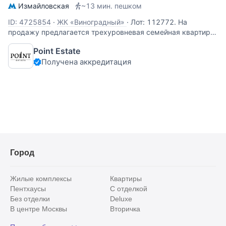
Измайловская
~13 мин. пешком
ID: 4725854
·
ЖК «Виноградный»
·
Лот: 112772. На
продажу предлагается трехуровневая семейная квартира
в классическом стиле, с собственным входом с улицы и
Point Estate
выходом в Измайловский парк. Общая площадь - 248
Получена аккредитация
кв.м. Планировка: 1-й уровень: кухня-гостиная, спальня с
гардеробной и
Город
Жилые комплексы
Квартиры
Пентхаусы
С отделкой
Без отделки
Deluxe
В центре Москвы
Вторичка
Видовые
Эксклюзивы