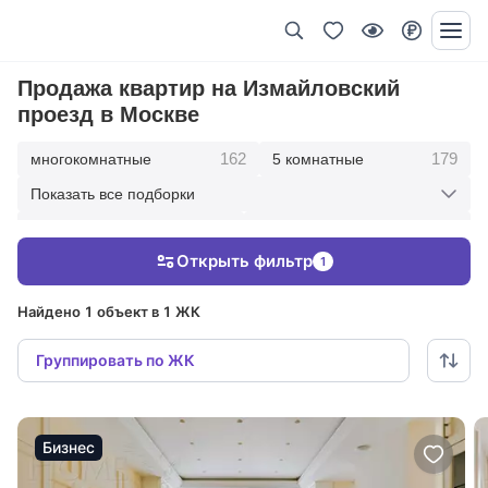
Продажа квартир на Измайловский
проезд в Москве
162
179
многокомнатные
5 комнатные
Показать все подборки
342
416
4 комнатные
3 комнатные
Открыть фильтр
1
210
36
2 комнатные
1 комнатные
Найдено 1 объект в 1 ЖК
Группировать по ЖК
Бизнес