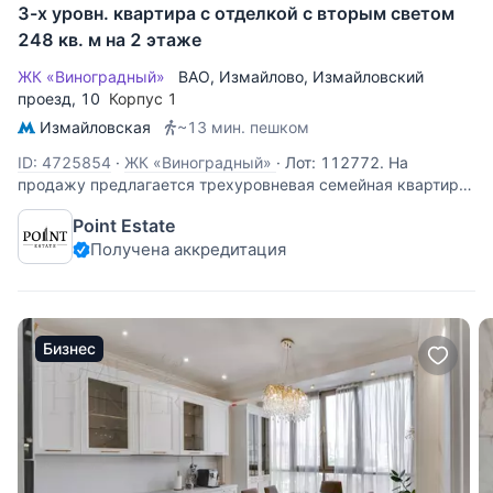
3-х уровн. квартира с отделкой с вторым светом
248 кв. м на 2 этаже
ЖК «Виноградный»
ВАО
,
Измайлово
,
Измайловский
проезд
, 10
Корпус 1
Измайловская
~13 мин. пешком
ID: 4725854
·
ЖК «Виноградный»
·
Лот: 112772. На
продажу предлагается трехуровневая семейная квартира
в классическом стиле, с собственным входом с улицы и
Point Estate
выходом в Измайловский парк. Общая площадь - 248
Получена аккредитация
кв.м. Планировка: 1-й уровень: кухня-гостиная, спальня с
гардеробной и
Бизнес