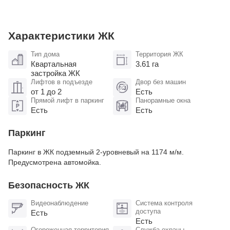
выполнены в элегантном
Характеристики ЖК
Тип дома
Территория ЖК
Квартальная
3.61 га
застройка ЖК
Лифтов в подъезде
Двор без машин
от 1 до 2
Есть
Прямой лифт в паркинг
Панорамные окна
Есть
Есть
Паркинг
Паркинг в ЖК подземный 2-уровневый на 1174 м/м.
Предусмотрена автомойка.
Безопасность ЖК
Видеонаблюдение
Система контроля
доступа
Есть
Есть
Огороженная территория
Служба охраны