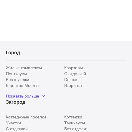
Город
Жилые комплексы
Квартиры
Пентхаусы
С отделкой
Без отделки
Deluxe
В центре Москвы
Вторичка
Видовые
Эксклюзивы
Показать больше
Рядом с парком
Популярные локации
Загород
С панорамными окнами
Внутри Садового кольца
Коттеджные поселки
Коттеджи
Участки
Таунхаусы
С отделкой
Без отделки