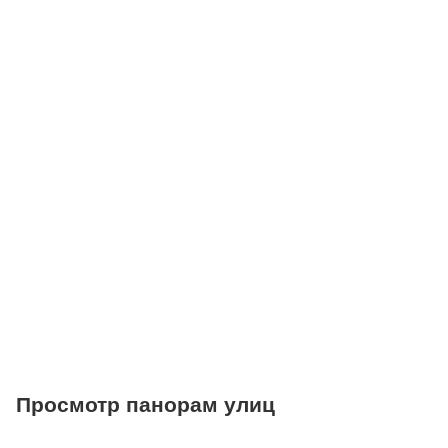
Детские клубы
Детские сады
Поликлиники
Больницы
Салоны красоты
Торговые центры
Фитнесы
Ветеринарные клиники
Просмотр панорам улиц