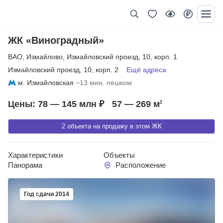
ЖК «Виноградный»
ВАО
,
Измайлово
,
Измайловский проезд
,
10
,
корп. 1
Измайловский проезд
,
10
,
корп. 2
Ещё адреса
м. Измайловская
~13 мин. пешком
Цены: 78 — 145 млн ₽
57 — 269
м
2
2 объекта на продажу в этом ЖК
Характеристики
Объекты
Панорама
Расположение
Год сдачи 2014