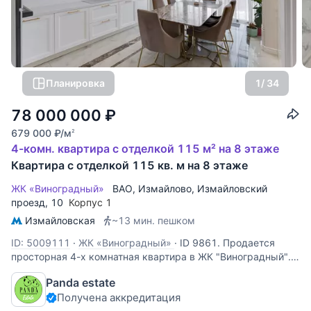
Планировка
1
/ 34
78 000 000
₽
679 000
₽
/м
2
4-комн. квартира с отделкой 115 м² на 8 этаже
Квартира с отделкой 115 кв. м на 8 этаже
ЖК «Виноградный»
ВАО
,
Измайлово
,
Измайловский
проезд
, 10
Корпус 1
Измайловская
~13 мин. пешком
ID: 5009111
·
ЖК «Виноградный»
·
ID 9861. Продается
просторная 4-х комнатная квартира в ЖК "Виноградный".
Это жилой комплекс премиум-класса, расположенный в
Panda estate
историческом районе. Комплекс находится на берегу
Получена аккредитация
живописного Серебряно-Виноградного пруда. Здания