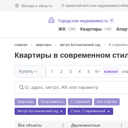
О проекте
Агентства недвижимости
Но
Москва и область
Городская недвижимость
ЖК
Квартиры
Апар
1 863
1 502
главная
квартиры
метро Ботанический сад
В современ
Квартиры в современном стил
Купить
1
2
3
4
5
6+
комнат
сп
Квартиры
Апартаменты
С отделкой
Без отделки
Метро Ботанический сад
Стиль: Современный
2
1
Все объекты
Двухкомнатные