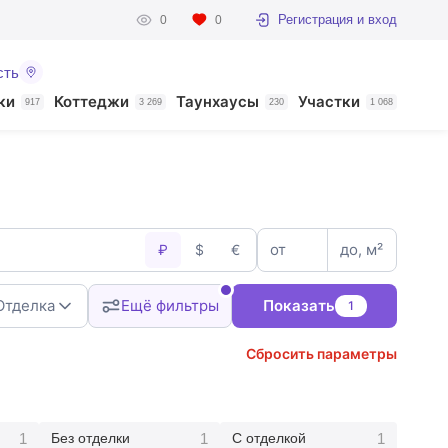
Регистрация и вход
0
0
сть
ки
Коттеджи
Таунхаусы
Участки
917
3 269
230
1 068
от
до, м²
₽
$
€
Отделка
Ещё фильтры
Показать
1
Сбросить параметры
1
1
1
Без отделки
С отделкой