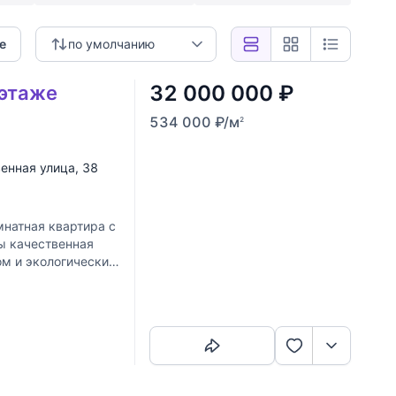
е
по умолчанию
32 000 000
₽
 этаже
534 000
₽
/м
2
енная улица
, 38
натная квартира с
ы качественная
ом и экологически
н,
Скопировать ссылку