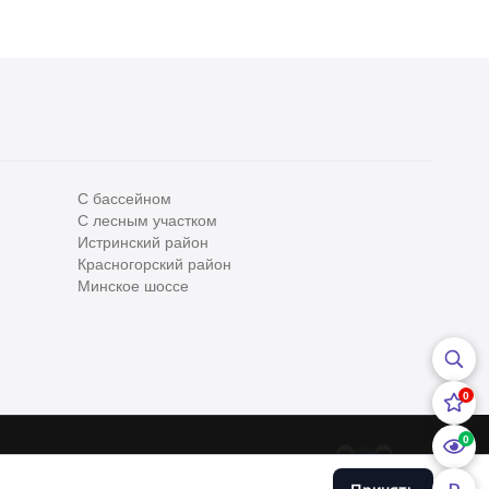
С бассейном
С лесным участком
Все
0
Истринский район
Красногорский район
Сегодня
0
Минское шоссе
Вчера
0
За неделю
0
0
За месяц
0
0
За 3 месяца
0
ательским соглашением
и
Политикой конфедициальности
Хоум
урсе применяются
Рекомендательные технологии
.