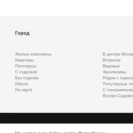
Город
Жилые комплексы
В центре Моск
Квартиры
Вторичка
Пентхаусы
Видовые
С отделкой
Эксклюзивы
Без отделки
Рядом с парко
Deluxe
Популярные ло
На карте
С панорамным
Внутри Садовог
Homehunter - первый полноценный онлайн-сервис элитной недвижимо
Хантер. Оплачивая услуги, вы принимаете
Лицензионное соглашени