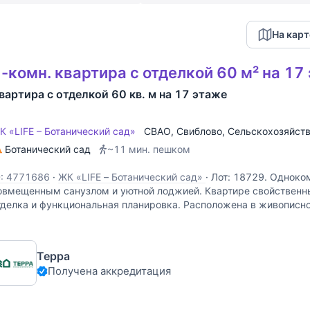
На карт
-комн. квартира с отделкой 60 м² на 17
вартира с отделкой 60 кв. м на 17 этаже
К «LIFE – Ботанический сад»
СВАО
,
Свиблово
,
Сельскохозяйств
Ботанический сад
~11 мин. пешком
D: 4771686
·
ЖК «LIFE – Ботанический сад»
·
Лот: 18729. Одноком
овмещенным санузлом и уютной лоджией. Квартире свойственн
тделка и функциональная планировка. Расположена в живописн
истом районе СВАО, муниципального округа Свиблово. Этот райо
Терра
Получена аккредитация