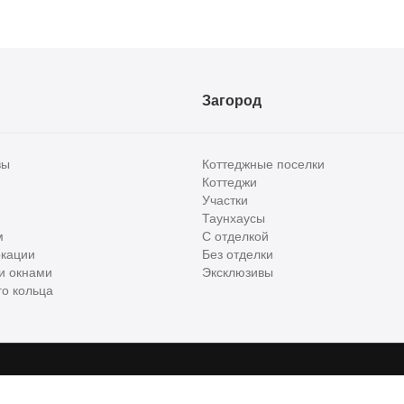
Загород
вы
Коттеджные поселки
Коттеджи
Участки
Таунхаусы
м
С отделкой
кации
Без отделки
и окнами
Эксклюзивы
о кольца
сти и бизнес класса в России. Используя сервис, вы соглашаетесь с
Пользов
е
ООО "ХоумХантер", email:
support@homehunter.ru
. На информационном рес