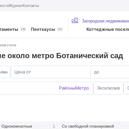
вости
Журнал
Контакты
Загородная недвижимо
таменты
Пентхаусы
Коттеджные посел
238
101
ном стиле
е около метро Ботанический сад
Цена от
до
ален
Районы
Метро
Эксклюзив
1
Однокомнатные
Со свободной планировкой