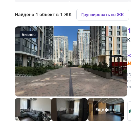
Найдено 1 объект в 1 ЖК
Группировать по ЖК
1
Бизнес
К
Ж
I
с
о
ч
Еще фото