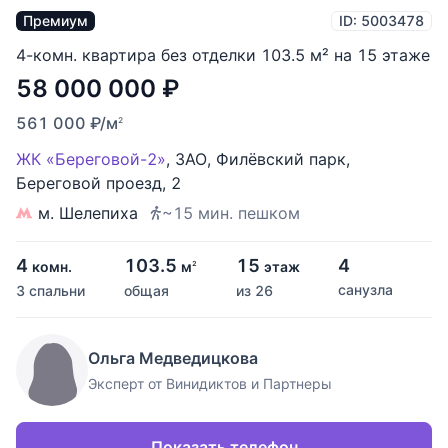
Премиум
ID: 5003478
4-комн. квартира без отделки 103.5 м² на 15 этаже
58 000 000
₽
561 000
₽
/м
2
ЖК «Береговой-2»
,
ЗАО
,
Филёвский парк
,
Береговой проезд
,
2
м. Шелепиха
~15 мин. пешком
4
103.5
15
4
комн.
м
этаж
2
санузла
3 спальни
общая
из 26
Ольга Медведицкова
Эксперт от Винидиктов и Партнеры
Показать телефон