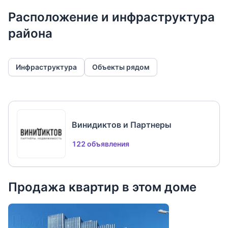
застройщика. Продажа только вместе с квартирой
Расположение и инфраструктура
либо после продажи квартиры.
района
Компания "Винидиктов и Партнёры" — участник
Aссоциации Агентств Элитной Недвижимости
AREA!
Инфраструктура
Объекты рядом
Арт. 135708189
Винидиктов и Партнеры
122 объявления
Продажа квартир в этом доме