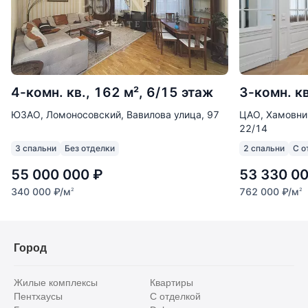
4-комн. кв., 162 м², 6/15 этаж
3-комн. кв
ЮЗАО, Ломоносовский, Вавилова улица, 97
ЦАО, Хамовни
22/14
3 спальни
Без отделки
2 спальни
С о
55 000 000
₽
53 330 0
340 000
₽
/м
762 000
₽
/м
2
2
Город
Жилые комплексы
Квартиры
Пентхаусы
С отделкой