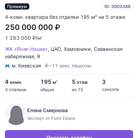
Премиум
ID: 5003348
4-комн. квартира без отделки 195 м² на 5 этаже
250 000 000
₽
1 283 000
₽
/м
2
ЖК «River House»
,
ЦАО
,
Хамовники
,
Саввинская
набережная
,
9
м. Киевская
~11 мин. пешком
4
195
5
3
комн.
м
этаж
2
санузла
3 спальни
общая
из 15
Елена Смирнова
Эксперт от Point Estate
Показать телефон