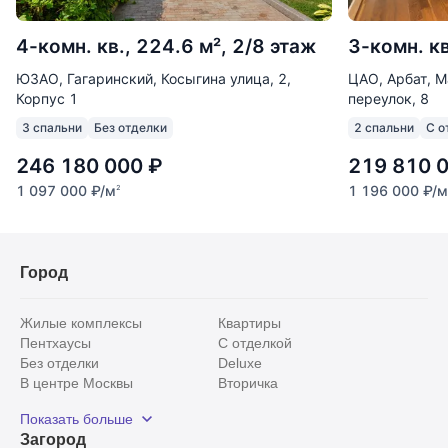
4-комн. кв., 224.6 м², 2/8 этаж
3-комн. кв
ЮЗАО, Гагаринский, Косыгина улица, 2,
ЦАО, Арбат, 
Корпус 1
переулок, 8
3 спальни
Без отделки
2 спальни
С о
246 180 000
₽
219 810 
1 097 000
₽
/м
1 196 000
₽
/м
2
Город
Жилые комплексы
Квартиры
Пентхаусы
С отделкой
Без отделки
Deluxe
В центре Москвы
Вторичка
Видовые
Эксклюзивы
Показать больше
Рядом с парком
Популярные локации
Загород
С панорамными окнами
Внутри Садового кольца