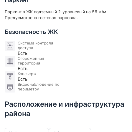
Паркинг
школа 57, Филипповская школа, частный детский
сад Discovery School. Фитнес клубы Fitness Eywa
Паркинг в ЖК подземный 2-уровневый на 56 м/м.
Health & SPA, XFIT, World Class, рестораны, кафе, и
Предусмотрена гостевая парковка.
магазины. Отличная транспортная доступность:
метро Киевская 10 минут пешком, метро
Безопасность ЖК
Смоленская, Спортивная и Фрунзенская - 10-15
Система контроля
минут. Удобный выезд на Садовое кольцо,
доступа
ТТК.Участник ассоциации AREA.
Есть
Огороженная
территория
Есть
Консьерж
Есть
Видеонаблюдение по
периметру
Расположение и инфраструктура
района