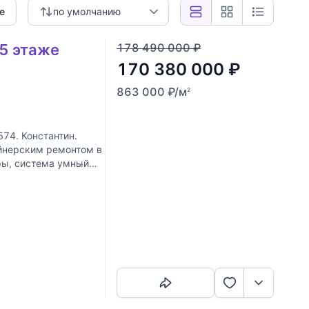
е
по умолчанию
 5 этаже
178 490 000
₽
170 380 000
₽
863 000
₽
/м
2
574. Константин.
йнерским ремонтом в
ры, система умный
овка:
Скопировать ссылку