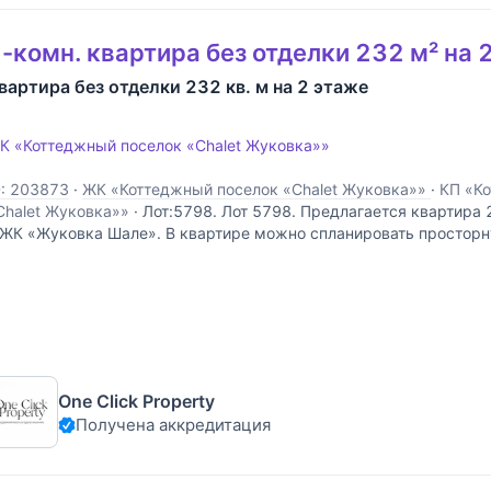
-комн. квартира без отделки 232 м² на 
вартира без отделки 232 кв. м на 2 этаже
К «Коттеджный поселок «Chalet Жуковка»»
D: 203873
·
ЖК «Коттеджный поселок «Chalet Жуковка»»
·
КП «К
Chalet Жуковка»»
·
Лот:5798. Лот 5798. Предлагается квартира 2
 ЖК «Жуковка Шале». В квартире можно спланировать просторн
тличным балконом, кухню, столовую, три спальни с ванными ко
ардеробными. Приятные виды на парк и
One Click Property
Получена аккредитация