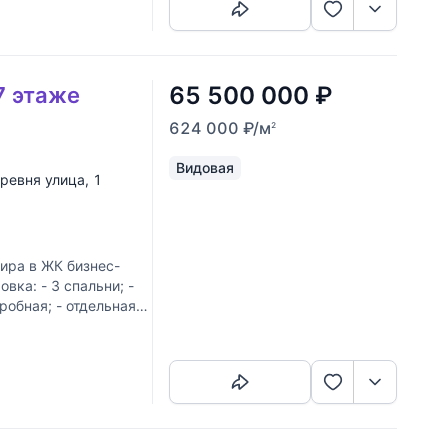
65 500 000
₽
7 этаже
624 000
₽
/м
2
Видовая
ревня улица
, 1
ра в ЖК бизнес-
вка: - 3 спальни; -
робная; - отдельная
Скопировать ссылку