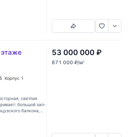
Скопировать ссылку
53 000 000
₽
5 этаже
871 000
₽
/м
2
 5
Корпус 1
торная, светлая
ривает: большой зал-
цузского балкона,
Скопировать ссылку