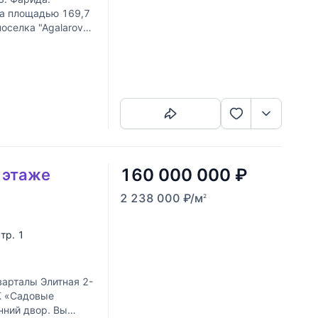
ра площадью 169,7
оселка "Agalarov
олнена
Скопировать ссылку
160 000 000
₽
5 этаже
2 238 000
₽
/м
2
стр. 1
рталы Элитная 2-
К «Садовые
нний двор. Вы