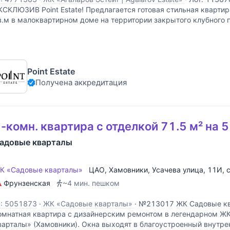
КСКЛЮЗИВ Point Estate! Предлагается готовая стильная кварти
в.м в малоквартирном доме на территории закрытого клубного п
state", расположенного на Новорижском шоссе. В квартире вып
Point Estate
Получена аккредитация
-комн. квартира с отделкой 71.5 м² на 
адовые кварталы
К «Садовые кварталы»
ЦАО
,
Хамовники
,
Усачева улица
, 11И, 
Фрунзенская
~4 мин. пешком
D: 5051873
·
ЖК «Садовые кварталы»
·
№213017 ЖК Садовые ква
омнатная квартира с дизайнерским ремонтом в легендарном Ж
варталы» (Хамовники). Окна выходят в благоустроенный внутре