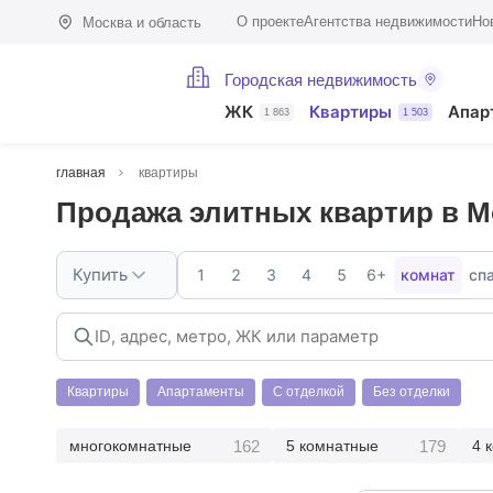
О проекте
Агентства недвижимости
Но
Москва и область
Городская недвижимость
ЖК
Квартиры
Апар
1 863
1 503
главная
квартиры
Продажа элитных квартир в М
Купить
1
2
3
4
5
6+
комнат
сп
Квартиры
Апартаменты
С отделкой
Без отделки
162
179
многокомнатные
5 комнатные
4 