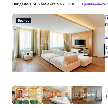
Найдено 1 503 объекта в 571 ЖК
Группировать 
5
Бизнес
П
Ж
I
П
Ж
д
Еще фото