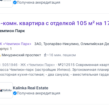
Получена аккредитация
-комн. квартира с отделкой 105 м² на 1
емпион Парк
К «Чемпион Парк»
ЗАО
,
Тропарёво-Никулино
,
Олимпийская Де
орпус 1
Мичуринский проспект
~16 мин. пешком
D: 5051946
·
ЖК «Чемпион Парк»
·
№212515 Современная кварти
ласса Чемпион-парк (застройщик Интеко). Эргономичная планиро
росторная кухня-гостиная; - два санузла; - вместительная гарде
остирочная; - большая утепленная
Kalinka Real Estate
Получена аккредитация