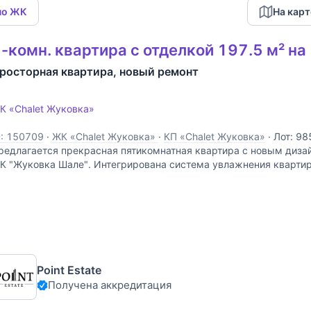
по ЖК
На карт
-комн. квартира с отделкой 197.5 м² на
росторная квартира, новый ремонт
К «Chalet Жуковка»
D: 150709
·
ЖК «Chalet Жуковка»
·
КП «Chalet Жуковка»
·
Лот: 98
редлагается прекрасная пятикомнатная квартира с новым диза
К "Жуковка Шале". Интегрирована система увлажнения кварти
ом, установлены шторы с электроприводом. Комфортная планир
Point Estate
Получена аккредитация