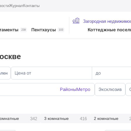
вости
Журнал
Контакты
Загородная недвижимо
таменты
Пентхаусы
Коттеджные посел
239
103
оскве
Цена от
до
ален
Районы
Метро
Эксклюзив
342
416
комнатные
3 комнатные
2 комнатные