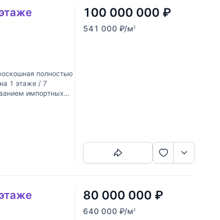
100 000 000
₽
 этаже
541 000
₽
/м
2
роскошная полностью
а 1 этаже / 7
ованием импортных
себя
Скопировать ссылку
80 000 000
₽
 этаже
640 000
₽
/м
2