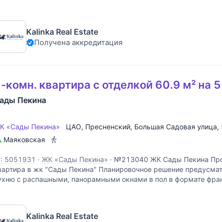
олучаете абсолютную тишину, приватность и много света без
Kalinka Real Estate
Получена аккредитация
-комн. квартира с отделкой 60.9 м² на 
ады Пекина
К «Сады Пекина»
ЦАО
,
Пресненский
,
Большая Садовая улица
,
Маяковская
D: 5051931
·
ЖК «Сады Пекина»
·
№213040 ЖК Сады Пекина Прос
вартира в жк "Сады Пекина" Планировочное решение предусмат
ухню с распашными, панорамными окнами в пол в формате фран
росторную спальню с отдельной, большой
Kalinka Real Estate