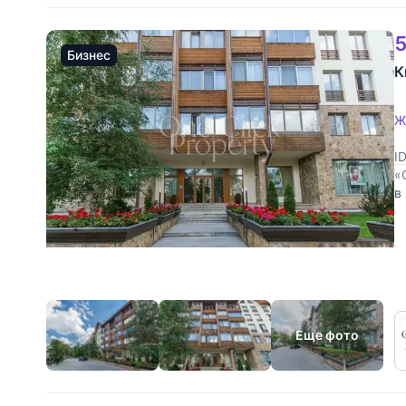
5
Бизнес
К
Ж
I
«
в
о
г
Еще фото