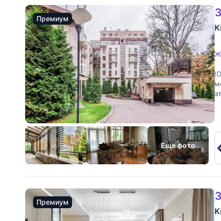
3
Премиум
К
Ж
I
м
э
м
Еще фото
3
Премиум
К