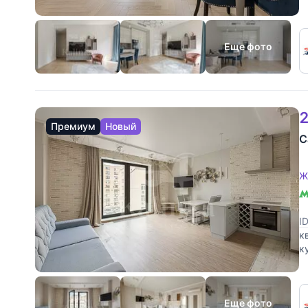
п
Еще фото
2
Премиум
Новый
С
Ж
I
к
к
п
Еще фото