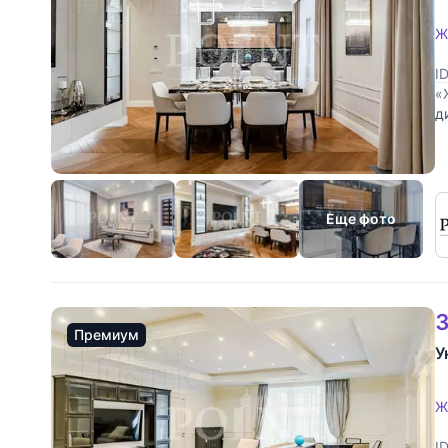
Ж
I
«
д
с
о
Еще фото
3
Премиум
У
Ж
I