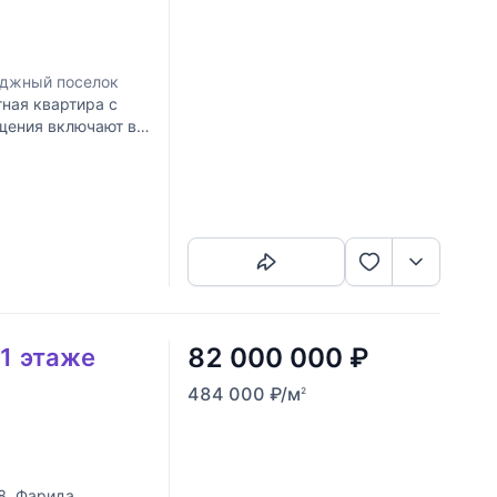
еджный поселок
ная квартира с
щения включают в
з которых
Скопировать ссылку
82 000 000
₽
 1 этаже
484 000
₽
/м
2
8. Фарида.