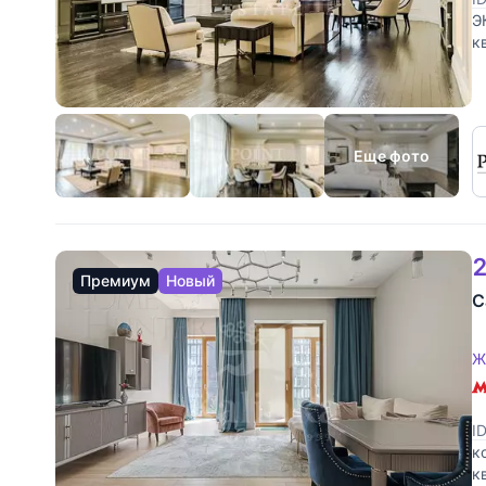
Э
к
E
Еще фото
2
Премиум
Новый
С
Ж
I
к
к