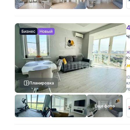
4
Бизнес
Новый
Ч
Ж
К
I
Планировка
к
п
п
Еще фото