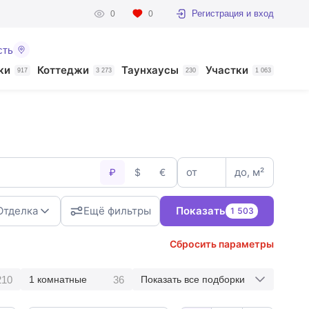
Регистрация и вход
0
0
сть
ки
Коттеджи
Таунхаусы
Участки
917
3 273
230
1 063
от
до, м²
₽
$
€
Отделка
Ещё фильтры
Показать
1 503
Сбросить параметры
210
36
1 комнатные
Показать все подборки