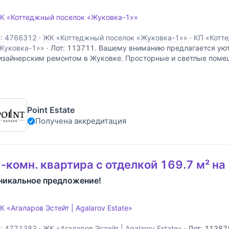
К «Коттеджный поселок «Жуковка-1»»
D: 4766312
·
ЖК «Коттеджный поселок «Жуковка-1»»
·
КП «Котт
Жуковка-1»»
·
Лот: 113711. Вашему вниманию предлагается уют
изайнерским ремонтом в Жуковке. Просторные и светлые поме
ебя: кухню-столовую, гостиную, столовую и две спальни, одна и
борудована гардеробной и отдельным
Point Estate
Получена аккредитация
-комн. квартира с отделкой 169.7 м² на
никальное предложение!
К «Агаларов Эстейт | Agalarov Estate»
D: 4771383
·
ЖК «Агаларов Эстейт | Agalarov Estate»
·
Лот: 11387