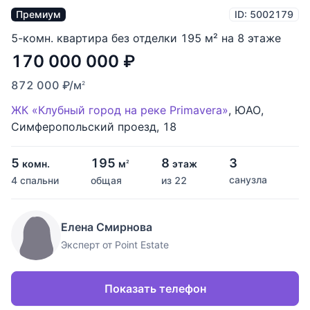
Премиум
ID: 5002179
5-комн. квартира без отделки 195 м² на 8 этаже
170 000 000
₽
872 000
₽
/м
2
ЖК «Клубный город на реке Primavera»
,
ЮАО
,
Симферопольский проезд
,
18
5
195
8
3
комн.
м
этаж
2
санузла
4 спальни
общая
из 22
Елена Смирнова
Эксперт от Point Estate
Показать телефон