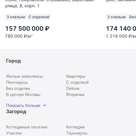
улица, 8, корп. 1
3 спальни
С отделкой
2 спальни
Без
157 500 000
₽
174 140 
780 000
₽
/м
1 218 000
₽
/м
2
Город
Жилые комплексы
Квартиры
Пентхаусы
С отделкой
Без отделки
Deluxe
В центре Москвы
Вторичка
Видовые
Эксклюзивы
Показать больше
Рядом с парком
Популярные локации
Загород
С панорамными окнами
Внутри Садового кольца
Коттеджные поселки
Коттеджи
Участки
Таунхаусы