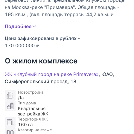
береговой линии, в премиальном клубном городе
на Москва-реке "Примавера". Общая площадь -
195 кв.м., (вкл. площадь террасы 44,2 кв.м. и
балконов 6,6 кв.м.). Возможная планировка: кухня-
Подробнее
гостиная, три спальни, две из которых со своими
санузлами, спальня с гардеробной и санузлом,
Цена зафиксирована в рублях -
гардеробная, гостевой санузел, прихожая, два
170 000 000 ₽
балкона, терраса. Высота потолков - 3,1 м. Из
панорамных окон открываются прекрасные виды
О жилом комплексе
на на Москва-реку и благоустроенную
набережную. Из кухни-гостиной и одной из спален
ЖК «Клубный город на реке Primavera»
,
ЮАО
,
можно попасть на просторную террасу.
Симферопольский проезд
,
18
Безопасность комплекса обеспечивается
Новостройка
огороженной территорией, видеонаблюдением,
Да
пропускной системой, консьерж-сервисом,
Тип дома
сигнализацией и системами противопожарной
Квартальная
застройка ЖК
безопасности. Внутреннее благоустройство
Территория ЖК
включает в себя приватный экопарк с
160 га
амфитеатром, детскими и спортивными
Квартир на этаже